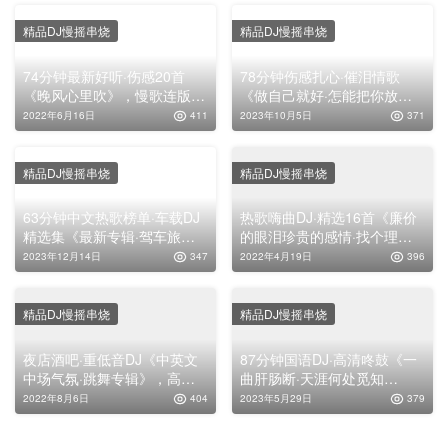
精品DJ慢摇串烧
精品DJ慢摇串烧
74分钟最新好听·伤感20首
78分钟伤感扎心·催泪情歌
《晚风心里吹》，慢歌连版车
《做自己就好·怎能把你放下·
载靓碟！
不信人间有白头·一封没地址
2022年6月16日
411
2023年10月5日
371
的信·不敢触碰的脆弱》，全
中文车载无损串烧靓碟
精品DJ慢摇串烧
精品DJ慢摇串烧
63分钟中文热歌榜单·车载DJ
热歌嗨曲DJ·精选16首《廉价
精选集《最新专辑·驾车旅途
的眼泪珍贵的感情·找个理由
珍藏版》，高清舞曲串烧大碟
去看你·咫尺天涯》，高清舞
2023年12月14日
347
2022年4月19日
396
曲串烧大碟！
精品DJ慢摇串烧
精品DJ慢摇串烧
夜店酒吧·重低音DJ《中英文
87分钟国语DJ·高清咚鼓《一
中场气氛·跳舞专辑》，高清
曲肝肠断·天涯何处觅知
舞曲串烧靓碟！
音》，车载舞曲串烧大碟！
2022年8月6日
404
2023年5月29日
379