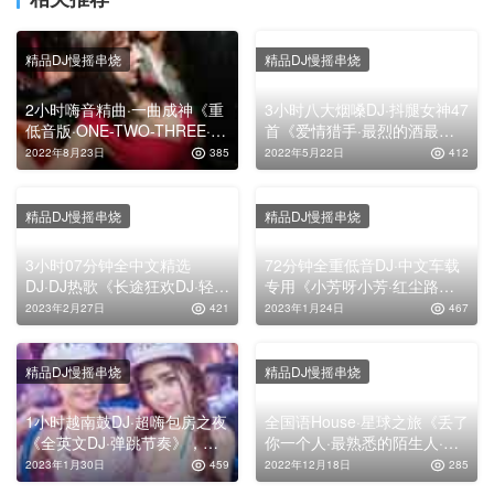
精品DJ慢摇串烧
精品DJ慢摇串烧
2小时嗨音精曲·一曲成神《重
3小时八大烟嗓DJ·抖腿女神47
低音版·ONE-TWO-THREE·十
首《爱情猎手·最烈的酒最猛
万八千梦少年》，车载舞曲串
的烟·那年那月那一天·孤独的
2022年8月23日
385
2022年5月22日
412
烧大碟
人生》，全中文舞曲串烧靓
碟！
精品DJ慢摇串烧
精品DJ慢摇串烧
3小时07分钟全中文精选
72分钟全重低音DJ·中文车载
DJ·DJ热歌《长途狂欢DJ·轻松
专用《小芳呀小芳·红尘路上
一路放肆嗨DJ》，车载舞曲串
几度醉》，高清舞曲串烧大碟
2023年2月27日
421
2023年1月24日
467
烧大碟
精品DJ慢摇串烧
精品DJ慢摇串烧
1小时越南鼓DJ·超嗨包房之夜
全国语House·星球之旅《丢了
《全英文DJ·弹跳节奏》，车
你一个人·最熟悉的陌生人·海
载舞曲串烧大碟
底》，动感车载舞曲大碟
2023年1月30日
459
2022年12月18日
285