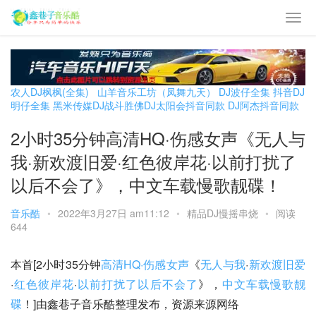
农人DJ枫枫(全集)
山羊音乐工坊（凤舞九天）
DJ波仔全集
抖音DJ
明仔全集
黑米传媒DJ战斗胜佛
DJ太阳会抖音同款
DJ阿杰抖音同款
2小时35分钟高清HQ·伤感女声《无人与
我·新欢渡旧爱·红色彼岸花·以前打扰了
以后不会了》，中文车载慢歌靓碟！
音乐酷
•
2022年3月27日 am11:12
•
精品DJ慢摇串烧
•
阅读
644
本首[2小时35分钟
高清HQ·伤感女声
《
无人与我
·
新欢渡旧爱
·
红色彼岸花
·
以前打扰了以后不会了
》，
中文车载慢歌靓
碟
！]由鑫巷子音乐酷整理发布，资源来源网络