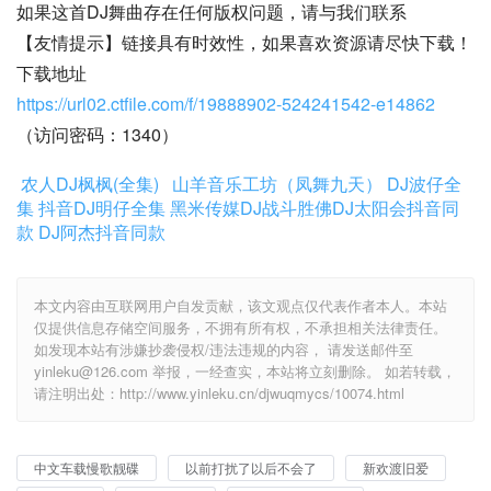
如果这首DJ舞曲存在任何版权问题，请与我们联系
【友情提示】链接具有时效性，如果喜欢资源请尽快下载！
下载地址
https://url02.ctfile.com/f/19888902-524241542-e14862
（访问密码：1340）
农人DJ枫枫(全集)
山羊音乐工坊（凤舞九天）
DJ波仔全
集
抖音DJ明仔全集
黑米传媒DJ战斗胜佛
DJ太阳会抖音同
款
DJ阿杰抖音同款
本文内容由互联网用户自发贡献，该文观点仅代表作者本人。本站
仅提供信息存储空间服务，不拥有所有权，不承担相关法律责任。
如发现本站有涉嫌抄袭侵权/违法违规的内容， 请发送邮件至
yinleku@126.com 举报，一经查实，本站将立刻删除。 如若转载，
请注明出处：http://www.yinleku.cn/djwuqmycs/10074.html
中文车载慢歌靓碟
以前打扰了以后不会了
新欢渡旧爱