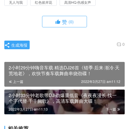
无人与我
红色彼岸花
高清HQ·伤感女声
赞
(0)
0
生成海报
2小时29分钟嗨音车载·精选DJ26首《错季·后来·渐冷·天
荒地老》，欢快节奏车载舞曲串烧劲碟！
上一篇
2022年3月27日 am11:12
2小时33分钟老歌带DJ·劲爆重低音《夜夜夜漫长·找一
个字代替·千千阙歌》，高清车载舞曲大碟！
2022年3月27日 am11:13
下一篇
相关推荐