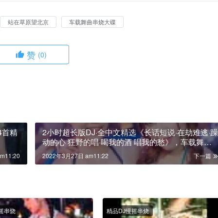
站在草原望北京
车载舞曲串烧大碟
赞
(0)
4首精
2小时超长版DJ·全中文精选《长话短说·在劫难逃·躁
动的心 狂野的唱·喝我的酒 唱我的愁》，车载舞曲
串烧大碟！
m11:20
2022年3月27日 am11:22
下一篇
摇串烧
精品DJ慢摇串烧