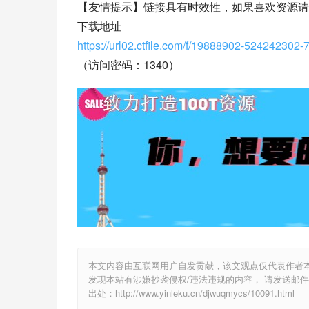
【友情提示】链接具有时效性，如果喜欢资源请
下载地址
https://url02.ctfile.com/f/19888902-524242302
（访问密码：1340）
本文内容由互联网用户自发贡献，该文观点仅代表作者
发现本站有涉嫌抄袭侵权/违法违规的内容， 请发送邮件至 y
出处：http://www.yinleku.cn/djwuqmycs/10091.html