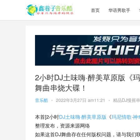
首页
华语男歌手
2小时DJ土味嗨·醉美草原版《
舞曲串烧大碟！
音乐酷
•
2022年3月27日 am11:21
•
精品DJ慢摇
本首[2小时
DJ土味嗨·醉美草原版
《
玛尼情歌
·
神
整理发布，资源来源网络
如果这首DJ舞曲存在任何版权问题，请与我们