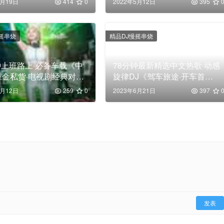
2月19日
414
0
2022年5月12日
395
摇串烧
精品DJ慢摇串烧
钟上班路上·必备车载《中
78分钟最新精选中文热歌·动感
重金私货·电视剧经典对白
旋律DJ《驾车旅途·开车首
，高清舞曲串烧大碟！
选》，车载Dj精华版舞曲大
6月12日
259
0
2023年6月21日
397
碟！
发表