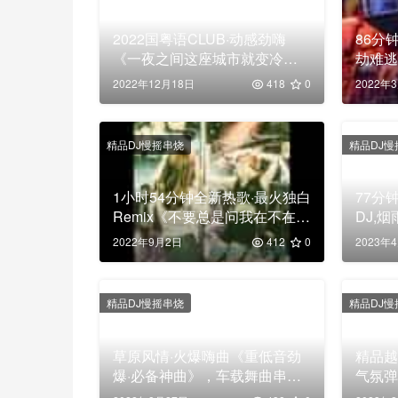
2022国粤语CLUB·动感劲嗨
86分
《一夜之间这座城市就变冷了·
劫难逃
如果没有深情的拥抱就努力买
载舞
2022年12月18日
418
0
2022年
件外套》，高清舞曲串烧大碟
精品DJ慢摇串烧
精品DJ慢
1小时54分钟全新热歌·最火独白
77分
Remix《不要总是问我在不在·
DJ,
直接转我几千块》，车载舞曲
只是一
2022年9月2日
412
0
2023年
串烧大碟
舞曲
精品DJ慢摇串烧
精品DJ慢
草原风情·火爆嗨曲《重低音劲
精品越
爆·必备神曲》，车载舞曲串烧
气氛
大碟
串烧