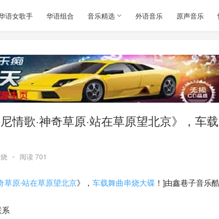
华语女歌手
华语组合
音乐精选
外语音乐
原声音乐
玛尼情歌·神奇草原·站在草原望北京》，车载
串烧
•
阅读 701
奇草原
·
站在草原望北京
》，
车载舞曲串烧大碟
！]由鑫巷子音乐
联系