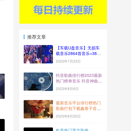
推荐文章
【车载U盘音乐】无损车
载音乐2864首音乐+383
视频[十倍音质]
2023年7月23日
抖音歌曲排行榜2023最新
热门榜单音乐 抖音神曲
BGM打包下载【2023-
2023年8月6日
7】
最新音乐平台排行榜热门
歌曲打包下载鑫巷子音乐
酷流行风向标【第54期】
2023年8月20日
欧美热门英文歌曲