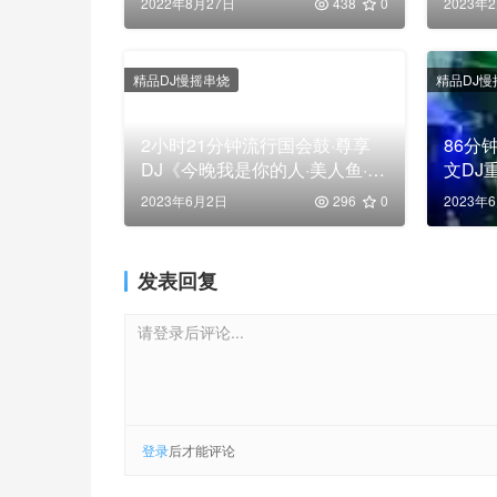
2022年8月27日
438
0
2023年
精品DJ慢摇串烧
精品DJ慢
2小时21分钟流行国会鼓·尊享
86分
DJ《今晚我是你的人·美人鱼·爱
文DJ
人错过·说散就散·南半球与北海
版》
2023年6月2日
296
0
2023年
道·兄妹》，高清舞曲串烧大
碟！
发表回复
请登录后评论...
登录
后才能评论