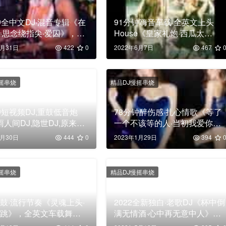
钟全中文DJ·混音专辑《在
91分钟嗨音车载·全英文上头
·思念绕指尖·爱囚》，车
House《皇家礼炮·西瓜太
曲串烧大碟！
郎》，新鼓串烧车载靓碟！
3月31日
422
0
2022年6月7日
467
摇串烧
精品DJ慢摇串烧
钟短视频DJ,重鼓低音炮
78分钟醉伤感·扎心情歌《等了
烟雨人间DJ,隐世DJ,原来你
一个不该等的人·当初我爱你如
个过客DJ,启程DJ,车载
今对不起·喝下思念的毒》，全
4月30日
444
0
2023年1月29日
394
串烧大碟
中文车载无损串烧靓碟
摇串烧
精品DJ慢摇串烧
鼓·流行节奏《灵魂上头·
2022全新独白·老歌DJ《杯中倒
弹跳》，全英文车载舞曲
满无情酒·心中再无意中人》，
大碟
高清舞曲串烧大碟！