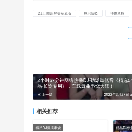
DJ土味嗨·醉美草原版
玛尼情歌
神奇草原
2小时57分钟网络热播DJ·劲爆重低音《精选5
品·长途专用》，车载舞曲串烧大碟！
上一篇
2022年3月27日 a
相关推荐
精品DJ慢摇串烧
精品DJ慢