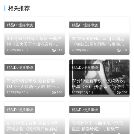
相关推荐
精品DJ慢摇串烧
精品DJ慢摇串烧
3小时34分钟嗨音车载·一曲成
2022全国语House·引流潮流
神《四大天王合辑混音版·经
《弹鼓DJ高能预警·节奏嗨上
典回顾》，中文男声CLUB串
头》，高清舞曲串烧大碟
2022年9月25日
311
2022年9月9日
553
烧大碟
精品DJ慢摇串烧
精品DJ慢摇串烧
72分钟嗨音车载·最新精选
72分钟最新车载·中文Dj热歌
DJ《一人饮酒一人醉·饮一杯
榜单《不止·伤你·余生为你·我
岁月醉他乡·伤离别·想你的心
不信你不惭愧·客气·偏偏·安好
2023年6月10日
280
2023年10月5日
550
好累》，开车必备狂嗨慢摇串
再聚首》，高清舞曲串烧大碟
烧大碟！
精品DJ慢摇串烧
精品DJ慢摇串烧
87分钟周末首推·最新伤感男
无损劲歌王·金曲重现《华语
声精选集《我想离开你的城市
巨星·精选珍藏》，顶级车载