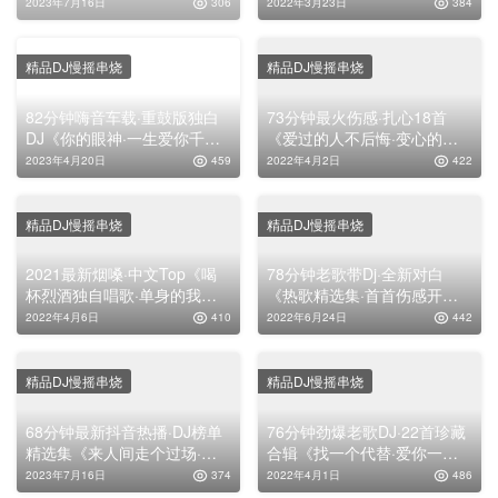
·多想还有你·漂洋过海离开你·
CD靓碟！
2023年7月16日
306
2022年3月23日
384
再见可能下辈子》，慢歌连版
高清靓碟
精品DJ慢摇串烧
精品DJ慢摇串烧
82分钟嗨音车载·重鼓版独白
73分钟最火伤感·扎心18首
DJ《你的眼神·一生爱你千百
《爱过的人不后悔·变心的人
回·香水有毒·别说我的眼泪你
不要留·红唇·亲爱的你去了何
2023年4月20日
459
2022年4月2日
422
无所谓》，精选好听时尚舞曲
方》，车载连版串烧靓碟！
串烧大碟
精品DJ慢摇串烧
精品DJ慢摇串烧
2021最新烟嗓·中文Top《喝
78分钟老歌带Dj·全新对白
杯烈酒独自唱歌·单身的我永
《热歌精选集·首首伤感开
远都是寂寞·走到哪里都会想
场》，车载舞曲串烧大碟！
2022年4月6日
410
2022年6月24日
442
你》，车载舞曲串烧大碟！
精品DJ慢摇串烧
精品DJ慢摇串烧
68分钟最新抖音热播·DJ榜单
76分钟劲爆老歌DJ·22首珍藏
精选集《来人间走个过场·世
合辑《找一个代替·爱你一万
间的酒你醉了没有·注定是来
年·忘情果·我曾用心爱着
2023年7月16日
374
2022年4月1日
486
人间受苦》，车载舞曲串烧大
你》，车载舞曲串烧大碟！