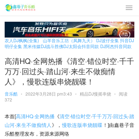
农人DJ枫枫(全集)
山羊音乐工坊（凤舞九天）
DJ波仔全集
抖音DJ
明仔全集
黑米传媒DJ战斗胜佛
DJ太阳会抖音同款
DJ阿杰抖音同款
高清HQ·全网热播《清空·错位时空·千千
万万·回过头·踏山河·来生不做痴情
人》，慢歌连版串烧靓碟！
音乐酷
•
2022年3月28日 pm3:43
•
精品DJ慢摇串烧
•
阅读
372
本首[
高清HQ·全网热播
《
清空
·
错位时空
·
千千万万
·
回过头
·
踏
山河
·
来生不做痴情人
》，
慢歌连版串烧靓碟
！]由鑫巷子音
乐酷整理发布，资源来源网络