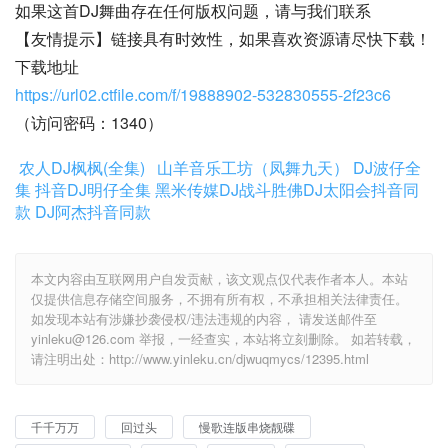
如果这首DJ舞曲存在任何版权问题，请与我们联系
【友情提示】链接具有时效性，如果喜欢资源请尽快下载！
下载地址
https://url02.ctfile.com/f/19888902-532830555-2f23c6
（访问密码：1340）
农人DJ枫枫(全集)
山羊音乐工坊（凤舞九天）
DJ波仔全
集
抖音DJ明仔全集
黑米传媒DJ战斗胜佛
DJ太阳会抖音同
款
DJ阿杰抖音同款
本文内容由互联网用户自发贡献，该文观点仅代表作者本人。本站
仅提供信息存储空间服务，不拥有所有权，不承担相关法律责任。
如发现本站有涉嫌抄袭侵权/违法违规的内容， 请发送邮件至
yinleku@126.com 举报，一经查实，本站将立刻删除。 如若转载，
请注明出处：http://www.yinleku.cn/djwuqmycs/12395.html
千千万万
回过头
慢歌连版串烧靓碟