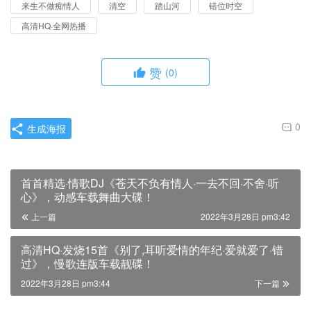
来生不做痴情人
清空
踏山河
错位时空
高清HQ·全网热播
赞
(0)
0
生成海报
首首精选·情歌DJ《苍天不负有情人·一去不回·不舍·听
心》，动感车载舞曲大碟！
上一篇
2022年3月28日 pm3:42
高清HQ·发烧15首《别了,耳听爱情的年纪·爱就爱了·错
过》，慢歌连版车载靓碟！
2022年3月28日 pm3:44
下一篇