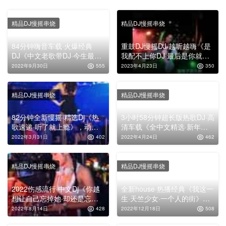
精品DJ慢摇串烧
精品DJ慢摇串烧
84分钟嗨音车载·火爆经典
重鼓DJ慢摇DJ·越听越嗨《是
DJ《中文老歌带DJ·今生最爱
我配不上你DJ·最后是你就好
的女孩》，弹跳电音嗨曲大碟
DJ·生日礼物DJ·曲中人DJ》，
2022年9月30日
555
2023年4月23日
350
高清越南鼓舞曲靓碟
精品DJ慢摇串烧
精品DJ慢摇串烧
82分钟全新慢摇·精选Dj《热
3小时58分钟超长版热歌DJ·高
歌速递·听了就上瘾》，动感
清车载《全中文精选·新年特
车载舞曲嗨碟！
辑72首》，祝你发财祝你好运
2022年3月31日
402
2022年4月24日
462
常在！
精品DJ慢摇串烧
精品DJ慢摇串烧
2022伤感流行·中文Dj《你越
全新house·热播经典《我这一
想让自己忘掉她·却还是忘不
生·天竺少女·一个人的街》，
了》，车载舞曲串烧大碟
车载舞曲旋律嗨碟
2022年8月14日
428
2022年12月18日
508