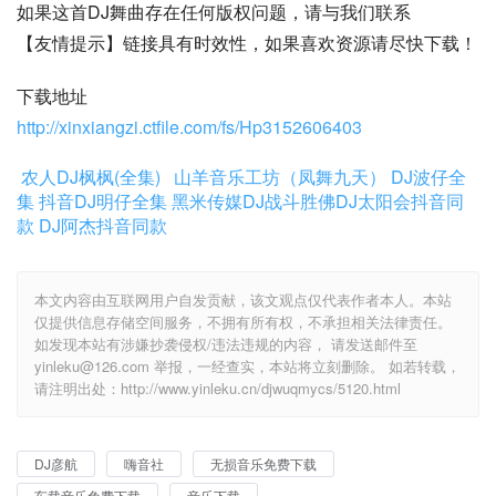
如果这首DJ舞曲存在任何版权问题，请与我们联系
【友情提示】链接具有时效性，如果喜欢资源请尽快下载！
下载地址
http://xinxiangzi.ctfile.com/fs/Hp3152606403
农人DJ枫枫(全集)
山羊音乐工坊（凤舞九天）
DJ波仔全
集
抖音DJ明仔全集
黑米传媒DJ战斗胜佛
DJ太阳会抖音同
款
DJ阿杰抖音同款
本文内容由互联网用户自发贡献，该文观点仅代表作者本人。本站
仅提供信息存储空间服务，不拥有所有权，不承担相关法律责任。
如发现本站有涉嫌抄袭侵权/违法违规的内容， 请发送邮件至
yinleku@126.com 举报，一经查实，本站将立刻删除。 如若转载，
请注明出处：http://www.yinleku.cn/djwuqmycs/5120.html
DJ彦航
嗨音社
无损音乐免费下载
车载音乐免费下载
音乐下载