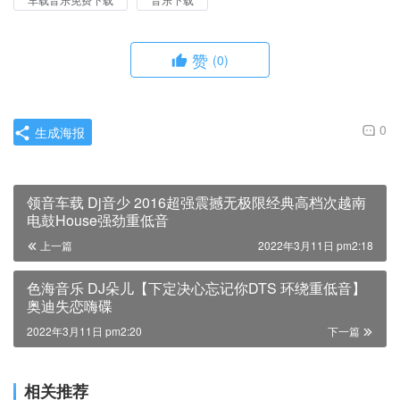
赞
(0)
0
生成海报
领音车载 Dj音少 2016超强震撼无极限经典高档次越南
电鼓House强劲重低音
上一篇
2022年3月11日 pm2:18
色海音乐 DJ朵儿【下定决心忘记你DTS 环绕重低音】
奥迪失恋嗨碟
2022年3月11日 pm2:20
下一篇
相关推荐