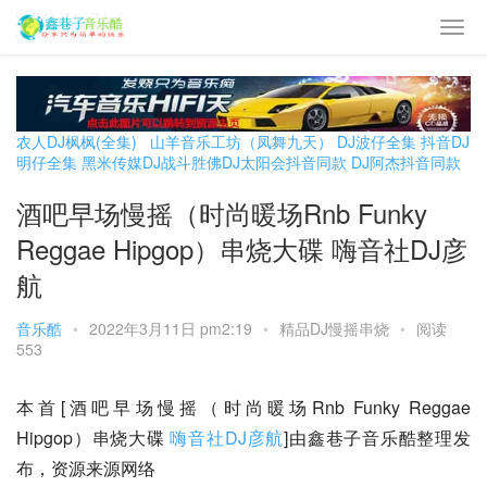
农人DJ枫枫(全集)
山羊音乐工坊（凤舞九天）
DJ波仔全集
抖音DJ
明仔全集
黑米传媒DJ战斗胜佛
DJ太阳会抖音同款
DJ阿杰抖音同款
酒吧早场慢摇（时尚暖场Rnb Funky
Reggae Hipgop）串烧大碟 嗨音社DJ彦
航
音乐酷
•
2022年3月11日 pm2:19
•
精品DJ慢摇串烧
•
阅读
553
本首[酒吧早场慢摇（时尚暖场Rnb Funky Reggae 
Hipgop）串烧大碟 
嗨音社
DJ彦航
]由鑫巷子音乐酷整理发
布，资源来源网络