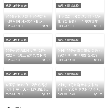
精品DJ慢摇串烧
精品DJ慢摇串烧
109分钟网络流行·10倍音质
中文弹CLUB·动感劲嗨《我想
《撤离你的心·爱不到的人够
把你当晚餐》，车载舞曲串烧
不着的心·收购美好》，慢歌
大碟！
2023年1月30日
402
2022年8月6日
408
连版车载靓碟
精品DJ慢摇串烧
精品DJ慢摇串烧
79分钟精选烟嗓女声·流行热
2小时25分钟嗨音车载·音乐排
歌榜单《患上名为思念的病·
行榜TOP500《姑娘在远方·可
那时候的我·不二选择·小小的
能·我记得·需要人陪·人生的道
2023年6月6日
378
2023年6月14日
315
草·我怎么活成这个样子》，
场·桃花诺》，慢歌连版高清
高清CD车载靓碟！
靓碟！
精品DJ慢摇串烧
精品DJ慢摇串烧
全国语HouseDJ·深夜热播榜
2小时21分钟嗨音车载·长途
《生而平凡DJ·生日礼物DJ·骗
HIFI《发烧音响试音·华语珍
子DJ·爱是你是一个错DJ·前度
藏》，高清CD串烧靓碟
2023年4月23日
458
2022年8月29日
485
DJ》，车载舞曲串烧大碟