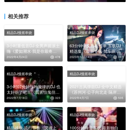
相关推荐
精品DJ慢摇串烧
精品DJ慢摇串烧
3小时重低音DJ·全男声摇滚土
63分钟中文热歌榜单·车载DJ
嗨《爱如潮水·我是你最疼爱
精选集《最新专辑·驾车旅途
的人·红尘来去一场梦》，车
珍藏版》，高清舞曲串烧大碟
2022年4月24日
478
2023年12月14日
347
载混音专辑靓碟！
精品DJ慢摇串烧
精品DJ慢摇串烧
3小时07分钟这种旋律的DJ·也
2021古风弹鼓DJ·全中文精选
太好听了吧Ⅲ《我害怕鬼但鬼
《苏州河·公子向北走·隔岸观
未伤我分毫·失恋阵线联
火》，车载慢摇串烧大碟！
2022年7月18日
323
2022年4月7日
535
盟》，高清舞曲串烧大碟！
精品DJ慢摇串烧
精品DJ慢摇串烧
精品越鼓·流行节奏《灵魂上
100分钟嗨音车载·最新独白