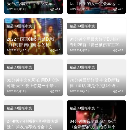
头·气氛弹跳》，全英文车载
DJ《付出的人一定会幸运·转
舞曲串烧大碟
眼间我们不再年轻了》，高清
2023年2月19日
414
2022年8月13日
423
精选串烧大碟
精品DJ慢摇串烧
精品DJ慢摇串烧
2022全国语Club·弹鼓DJ版
91分钟全网最火好听DJ·旅行
《好可惜·南山南·我的秘
专用25首《爱已被伤害主宰·
密》，高清舞曲串烧大碟
鬼迷心窍·我爱你不问归
2022年11月20日
410
2022年4月23日
467
期》，车载舞曲串烧大碟！
精品DJ慢摇串烧
精品DJ慢摇串烧
82分钟中文包厢·自用DJ《你·
70分钟最新好听·中文Dj新旋
可能·天下·爱上你是一个错·我
律《童话·我是个沉默不语的·
在人海遇见你·风度》，跳舞
你瞒我瞒·山风一样自由·晚风
2023年6月12日
273
2023年10月5日
451
专辑高清大碟！
心里吹·迟来的爱》，车载舞
曲串烧大碟
精品DJ慢摇串烧
精品DJ慢摇串烧
2小时07分钟刷抖音视频热爆
84分钟嗨音车载·兔年好运
独白·抖友推荐热播全中文
《全新贺岁祝福·给你拜个中