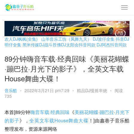
农人DJ枫枫(全集)
山羊音乐工坊（凤舞九天）
DJ波仔全集
抖音DJ
明仔全集
黑米传媒DJ战斗胜佛
DJ太阳会抖音同款
DJ阿杰抖音同款
89分钟嗨音车载·经典回味《美丽花蝴蝶
·蹦巴拉·月光下的影子》，全英文车载
House舞曲大碟！
音乐酷
•
2022年3月21日 pm7:29
•
精品DJ慢摇串烧
•
阅读
735
本首[89分钟
嗨音车载·经典回味
《
美丽花蝴蝶
·
蹦巴拉
·
月光下
的影子
》，
全英文车载House舞曲大碟
！]由鑫巷子音乐酷
整理发布，资源来源网络