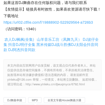
如果这首DJ舞曲存在任何版权问题，请与我们联系
【友情提示】链接具有时效性，如果喜欢资源请尽快下载！
下载地址
https://url02.ctfile.com/f/19888902-522929564-a726b3
（访问密码：1340）
农人DJ枫枫(全集)
山羊音乐工坊（凤舞九天）
DJ波仔全
集
抖音DJ明仔全集
黑米传媒DJ战斗胜佛
DJ太阳会抖音同
款
DJ阿杰抖音同款
本文内容由互联网用户自发贡献，该文观点仅代表作者本人。本站
仅提供信息存储空间服务，不拥有所有权，不承担相关法律责任。
如发现本站有涉嫌抄袭侵权/违法违规的内容， 请发送邮件至
yinleku@126.com 举报，一经查实，本站将立刻删除。 如若转载，
请注明出处：http://www.yinleku.cn/djwuqmycs/6792.html
DJ舞曲串烧
MP3
全英文车载House舞曲大碟