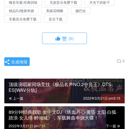
嗨音车载·经典回味
无损音乐免费下载
月光下的影子
精品DJ慢摇串烧
美丽花蝴蝶
蹦巴拉
车载音乐免费下载
音乐下载
赞
(0)
0
生成海报
顶级演唱家同场竞技《极品名声NO.2中音王》DTS-
ES[WAV分轨]
上一篇
2022年3月21日 pm3:15
89分钟经典靓歌·全中文DJ《铁血丹心·黄昏·太阳·白狐·
踏浪·女儿情·醉倾城》，车载舞曲串烧大碟！
2022年3月21日 pm7:31
下一篇