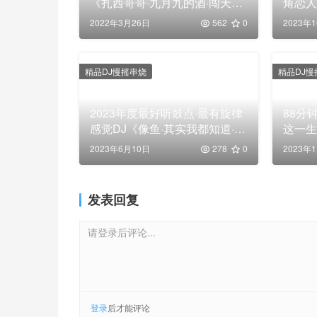
《扎西哥哥·九月九的酒·闯天涯·
角恋人
美丽的大草原·爱的草原情的
唯一·
2022年3月26日
562
0
2023年
河》，车载舞曲串烧大碟！
恋的
烧靓
精品DJ慢摇串烧
精品DJ慢
2023年度最好听鼓点·最有旋律
88分
感觉DJ《像鱼·其实我都知道·落
这一生
单的恋人·过期的誓言》，迈巴
活着为
2023年6月10日
278
0
2023年
赫专用车载舞曲串烧大碟！
难》，
发表回复
请登录后评论...
登录
后才能评论