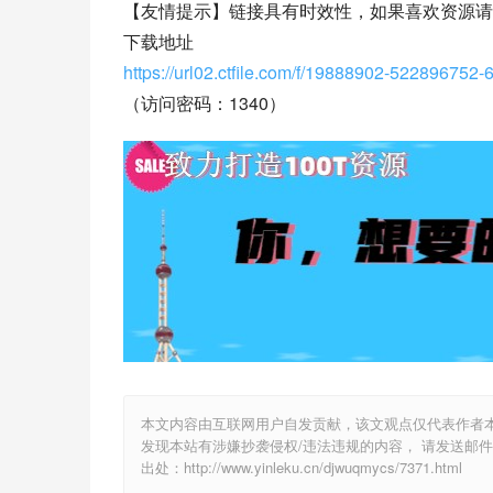
【友情提示】链接具有时效性，如果喜欢资源请
下载地址
https://url02.ctfile.com/f/19888902-522896752-
（访问密码：1340）
本文内容由互联网用户自发贡献，该文观点仅代表作者
发现本站有涉嫌抄袭侵权/违法违规的内容， 请发送邮件至 y
出处：http://www.yinleku.cn/djwuqmycs/7371.html