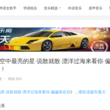
华语女歌手
华语组合
音乐精选
外语音乐
原声音乐
夜空中最亮的星·说散就散·漂洋过海来看你·
！
烧
•
阅读 523
的星
·
说散就散
·
漂洋过海来看你
·
偏偏喜欢你
》，
慢歌连版车载大
联系