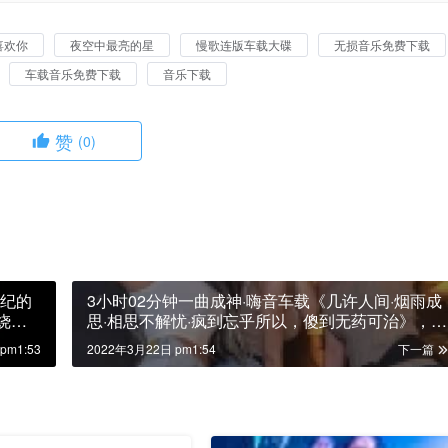
喜欢你
夜空中最亮的星
慢歌连版车载大碟
无损音乐免费下载
车载音乐免费下载
音乐下载
赞
(0)
年纪的
3小时02分钟一曲成神·嗨音车载《几许人间·烟雨成
烧靓
思·相思不解忧·疯到忘乎所以，傻到无药可治》，高
清舞曲串烧靓碟！
pm1:53
2022年3月22日 pm1:54
下一篇