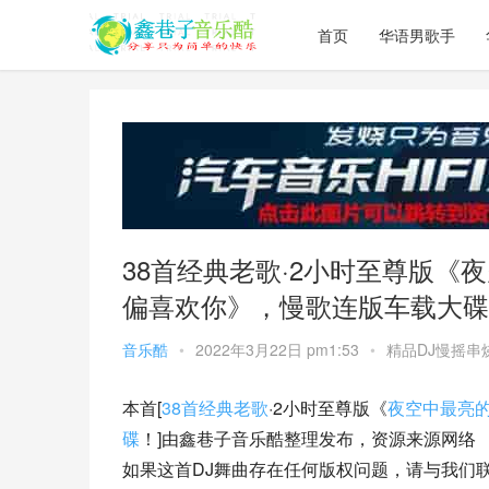
首页
华语男歌手
38首经典老歌·2小时至尊版《
偏喜欢你》，慢歌连版车载大碟
音乐酷
•
2022年3月22日 pm1:53
•
精品DJ慢摇串
本首[
38首经典老歌
·2小时至尊版《
夜空中最亮
碟
！]由鑫巷子音乐酷整理发布，资源来源网络
如果这首DJ舞曲存在任何版权问题，请与我们