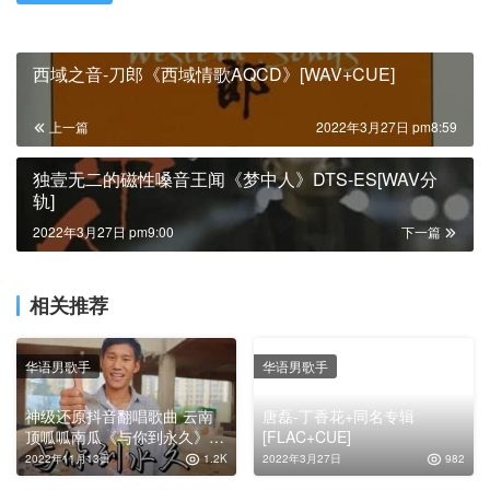
西域之音-刀郎《西域情歌AQCD》[WAV+CUE]
上一篇
2022年3月27日 pm8:59
独壹无二的磁性嗓音王闻《梦中人》DTS-ES[WAV分
轨]
2022年3月27日 pm9:00
下一篇
相关推荐
华语男歌手
华语男歌手
神级还原抖音翻唱歌曲 云南
唐磊-丁香花+同名专辑
顶呱呱南瓜《与你到永久》
[FLAC+CUE]
MP3下载
2022年11月13日
1.2K
2022年3月27日
982