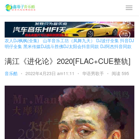
农人DJ枫枫(全集)
山羊音乐工坊（凤舞九天）
DJ波仔全集
抖音DJ
明仔全集
黑米传媒DJ战斗胜佛
DJ太阳会抖音同款
DJ阿杰抖音同款
满江《进化论》2020[FLAC+CUE整轨]
音乐酷
•
2022年4月23日 am11:11
•
华语男歌手
•
阅读 595