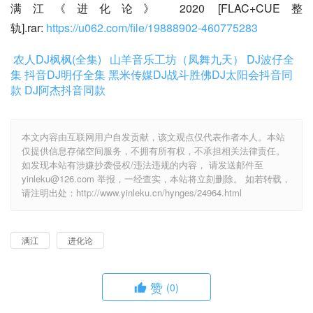
满江《进化论》 2020 [FLAC+CUE整
轨].rar: 
https://u062.com/file/19888902-460775283
农人DJ枫枫(全集)
山羊音乐工坊（凤舞九天）
DJ波仔全
集
抖音DJ明仔全集
黑米传媒DJ战斗胜佛
DJ太阳会抖音同
款
DJ阿杰抖音同款
本文内容由互联网用户自发贡献，该文观点仅代表作者本人。本站
仅提供信息存储空间服务，不拥有所有权，不承担相关法律责任。
如发现本站有涉嫌抄袭侵权/违法违规的内容， 请发送邮件至
yinleku@126.com 举报，一经查实，本站将立刻删除。 如若转载，
请注明出处：http://www.yinleku.cn/hynges/24964.html
满江
进化论
赞
(0)