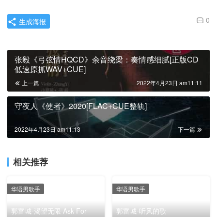
0
生成海报
张毅《弓弦情HQCD》余音绕梁：奏情感细腻[正版CD
低速原抓WAV+CUE]
上一篇
2022年4月23日 am11:11
守夜人《使者》2020[FLAC+CUE整轨]
2022年4月23日 am11:13
下一篇
相关推荐
华语男歌手
华语男歌手
郭富城-渴望无限 Ask For
郭富城-听风的歌