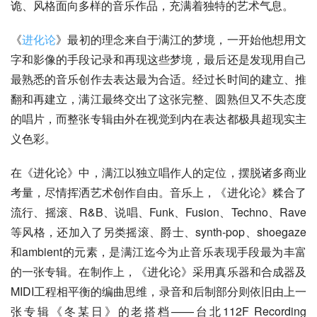
诡、风格面向多样的音乐作品，充满着独特的艺术气息。
《
进化论
》最初的理念来自于满江的梦境，一开始他想用文
字和影像的手段记录和再现这些梦境，最后还是发现用自己
最熟悉的音乐创作去表达最为合适。经过长时间的建立、推
翻和再建立，满江最终交出了这张完整、圆熟但又不失态度
的唱片，而整张专辑由外在视觉到内在表达都极具超现实主
义色彩。
在《进化论》中，满江以独立唱作人的定位，摆脱诸多商业
考量，尽情挥洒艺术创作自由。音乐上，《进化论》糅合了
流行、摇滚、R&B、说唱、Funk、Fusion、Techno、Rave
等风格，还加入了另类摇滚、爵士、synth-pop、shoegaze
和ambient的元素，是满江迄今为止音乐表现手段最为丰富
的一张专辑。在制作上，《进化论》采用真乐器和合成器及
MIDI工程相平衡的编曲思维，录音和后制部分则依旧由上一
张专辑《冬某日》的老搭档——台北112F Recording 