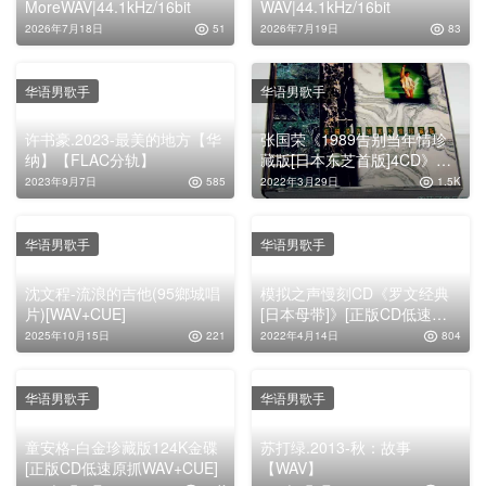
MoreWAV|44.1kHz/16bit
WAV|44.1kHz/16bit
2026年7月18日
51
2026年7月19日
83
华语男歌手
华语男歌手
许书豪.2023-最美的地方【华
张国荣《1989告别当年情珍
纳】【FLAC分轨】
藏版[日本东芝首版]4CD》
[WAV整轨]
2023年9月7日
585
2022年3月29日
1.5K
华语男歌手
华语男歌手
沈文程-流浪的吉他(95鄉城唱
模拟之声慢刻CD《罗文经典
片)[WAV+CUE]
[日本母带]》[正版CD低速原
抓WAV+CUE]
2025年10月15日
221
2022年4月14日
804
华语男歌手
华语男歌手
童安格-白金珍藏版124K金碟
苏打绿.2013-秋：故事
[正版CD低速原抓WAV+CUE]
【WAV】