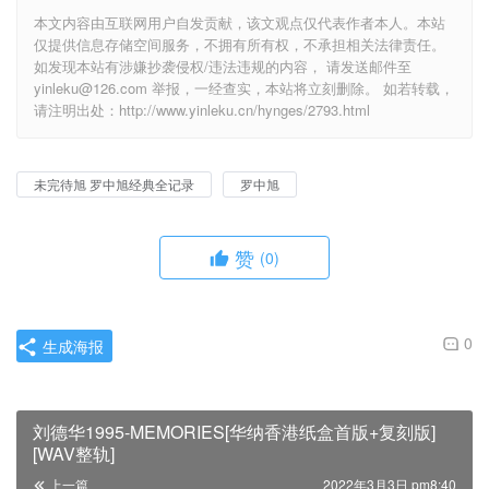
本文内容由互联网用户自发贡献，该文观点仅代表作者本人。本站
仅提供信息存储空间服务，不拥有所有权，不承担相关法律责任。
如发现本站有涉嫌抄袭侵权/违法违规的内容， 请发送邮件至
yinleku@126.com 举报，一经查实，本站将立刻删除。 如若转载，
请注明出处：http://www.yinleku.cn/hynges/2793.html
未完待旭 罗中旭经典全记录
罗中旭
赞
(0)
0
生成海报
刘德华1995-MEMORIES[华纳香港纸盒首版+复刻版]
[WAV整轨]
上一篇
2022年3月3日 pm8:40