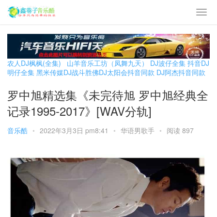
农人DJ枫枫(全集)
山羊音乐工坊（凤舞九天）
DJ波仔全集
抖音DJ
明仔全集
黑米传媒DJ战斗胜佛
DJ太阳会抖音同款
DJ阿杰抖音同款
罗中旭精选集《未完待旭 罗中旭经典全
记录1995-2017》[WAV分轨]
音乐酷
•
2022年3月3日 pm8:41
•
华语男歌手
•
阅读 897