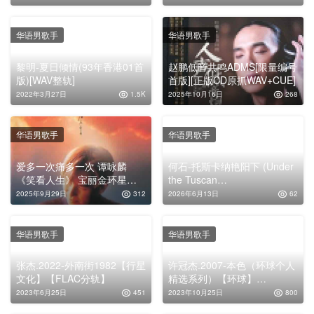
华语男歌手
华语男歌手
黎明-夏日倾情(93年香港01首
赵鹏低音共鸣ADMS[限量编号
版)[WAV整轨]
首版][正版CD原抓WAV+CUE]
2022年3月27日
1.5K
2025年10月16日
268
华语男歌手
华语男歌手
爱多一次痛多一次 谭咏麟
何石-托斯卡纳艳阳下 (Under
《笑看人生》 宝丽金环星磨
the Tuscan
砂首版专辑下载
Sun)FLAC|44.1kHz/16bit
2025年9月29日
312
2026年6月13日
62
华语男歌手
华语男歌手
张杰.2022-外南街1982【行星
许冠杰.2007-本色（环球个人
文化】【FLAC分轨】
精选系列）【环球】
【WAV+CUE】
2023年6月25日
451
2023年10月25日
800