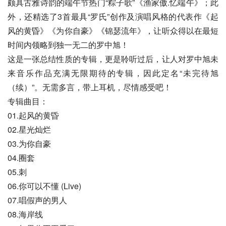
颇具古雅诗韵的端午节热门“粽子歌”《渔家傲.忆端午》；此
外，还精选了3首最具“罗氏”创作及演唱风格的代表作《起
风的黄昏》《为你自豪》《锦瑟流年》，让听众得以在最短
时间内领略到独一无二的罗中旭！
这是一张总结性质的专辑，更是聆听过后，让人对罗中旭未
来音乐作品充满无限期待的专辑，因此定名“未完待旭
（续）”。无需多言，带上耳机，尽情感受吧！
专辑曲目：
01.起风的黄昏
02.星光灿烂
03.为你自豪
04.圈套
05.刺
06.你可以不懂 (Live)
07.唱假声的男人
08.海岸线