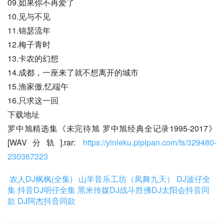
09.如果你不再爱了
10.见与不见
11.锦瑟流年
12.梅子青时
13.卡农的幻想
14.成都，一座来了就不想离开的城市
15.渔家傲.忆端午
16.只求这一回
下载地址
罗中旭精选集《未完待旭 罗中旭经典全记录1995-2017》
[WAV分轨].rar: 
https://yinleku.pipipan.com/fs/329480-
230367323
农人DJ枫枫(全集)
山羊音乐工坊（凤舞九天）
DJ波仔全
集
抖音DJ明仔全集
黑米传媒DJ战斗胜佛
DJ太阳会抖音同
款
DJ阿杰抖音同款