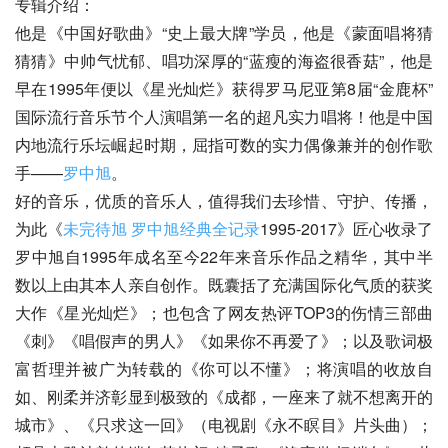
专辑介绍：
他是《中国好歌曲》“史上最大牌”学员，他是《蒙面唱将猜
猜猜》中帅气忧郁、唱功深厚的“蓝瘦的海盗很香菇”，他是
早在1995年便以《星光灿烂》获得罗马尼亚第8届“金鹿杯”
国际流行音乐节个人演唱第一名的超凡实力唱将！他是中国
内地流行乐坛崛起时期，屈指可数的实力偶像兼并的创作歌
手——
罗中旭
。
好的音乐，优质的音乐人，值得我们去珍惜、守护、传播，
为此《
未完待旭 罗中旭经典全记录
1995-2017》匠心收录了
罗中旭自1995年成名至今22年来音乐作品之精华，其中半
数以上由其本人亲自创作。既囊括了充满国际化气质的获奖
大作《星光灿烂》；也包含了网友热评TOP3的伤情三部曲
《刺》《唱假声的男人》《如果你不再爱了》；以及歌词极
富哲理并被广为转载的《你可以不懂》；将演唱的收放自
如、刚柔并济彰显到极致的《成都，一座来了就不想离开的
城市》、《只求这一回》（电视剧《永不瞑目》片头曲）；