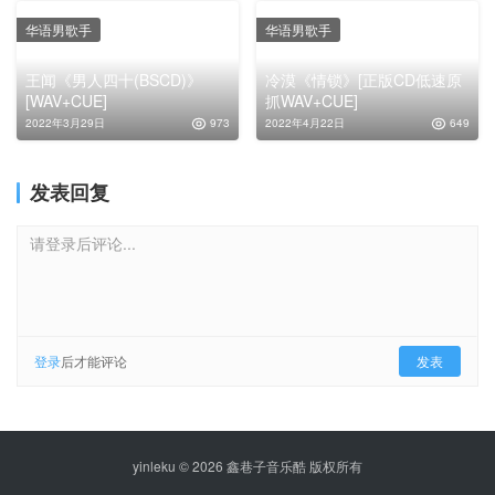
华语男歌手
华语男歌手
王闻《男人四十(BSCD)》
冷漠《情锁》[正版CD低速原
[WAV+CUE]
抓WAV+CUE]
2022年3月29日
973
2022年4月22日
649
发表回复
请登录后评论...
登录
后才能评论
发表
yinleku © 2026 鑫巷子音乐酷 版权所有