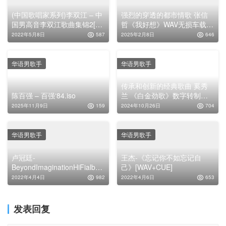
(中国歌唱家系列)李双江 – 中
强烈的穿透的都市情歌 张信
国男高音李双江歌曲集锦2[低
哲《我好想》WAV无损车载音
速原抓WAV+CUE]
乐专辑下载
2022年5月8日
587
2025年2月8日
646
华语男歌手
华语男歌手
传承和创新的经典歌曲 奚秀
陈百强 – 百强‘84.iso
兰 《白金劲歌》数字转制版
无损专辑
2025年11月9日
159
2024年10月26日
704
华语男歌手
华语男歌手
卢冠廷-
王杰-《忘记你不如忘记自
BeyondImaginationHiFialbu
己》[WAV+CUE]
m2015[SACD/ISO]
2022年4月4日
982
2022年4月6日
653
发表回复