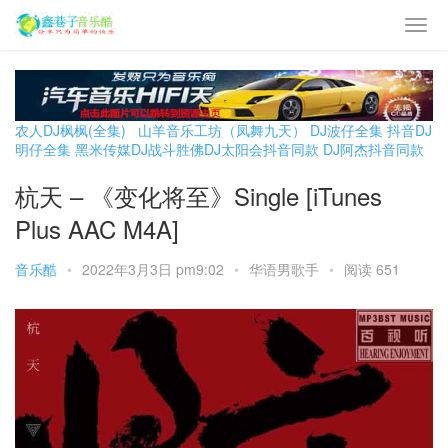
农人DJ枫枫(全集)
山羊音乐工坊（凤舞九天）
DJ波仔全集
抖音DJ
明仔全集
黑米传媒DJ战斗胜佛
DJ太阳会抖音同款
DJ阿杰抖音同款
杭天 – 《变化将至》Single [iTunes
Plus AAC M4A]
音乐酷
•
2022年3月3日 pm9:02
•
华语男歌手
•
阅读 651