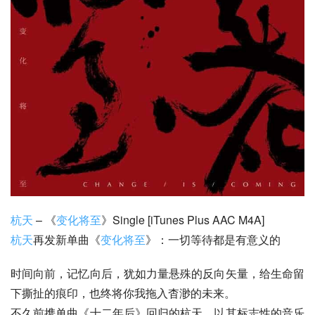
杭天
 – 《
变化将至
》Single [iTunes Plus AAC M4A]
杭天
再发新单曲《
变化将至
》：一切等待都是有意义的
时间向前，记忆向后，犹如力量悬殊的反向矢量，给生命留
下撕扯的痕印，也终将你我拖入杳渺的未来。
不久前携单曲《十二年后》回归的杭天，以其标志性的音乐