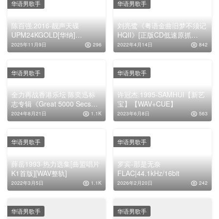
华语男歌手
华语男歌手
陈百强.2016-靓声天碟
刘亮鹭《粤语金曲旧梦不须记
UPM24KGOLD[华纳]
HQII》[正版CD低速原抓
[WAV+CUE]
WAV+CUE]
2025年11月9日
296
2022年4月14日
842
华语男歌手
华语男歌手
全力再战香港乐坛 陈奕迅标
许冠杰.1995-SAMHUI【新艺
志专辑《Great 5000 Secs》
宝】【WAV+CUE】
无损音乐下载
2024年8月21日
1.1K
2023年6月8日
563
华语男歌手
华语男歌手
薛岳1993-热力选集[曲盟唱片
罗宾-那是无奈
K1首版][WAV整轨]
FLAC|44.1kHz/16bit
2022年3月5日
1.1K
2026年2月20日
242
华语男歌手
华语男歌手