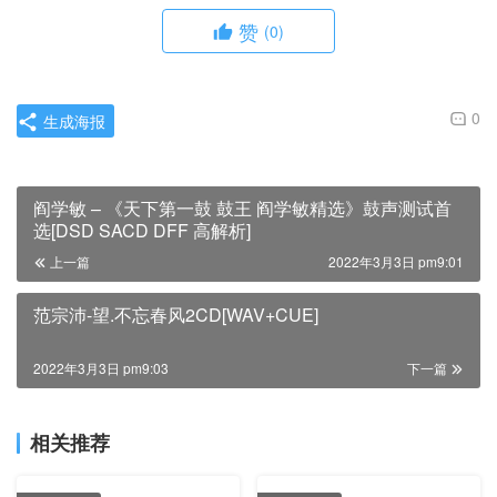
赞
(0)
0
生成海报
阎学敏 – 《天下第一鼓 鼓王 阎学敏精选》鼓声测试首
选[DSD SACD DFF 高解析]
上一篇
2022年3月3日 pm9:01
范宗沛-望.不忘春风2CD[WAV+CUE]
2022年3月3日 pm9:03
下一篇
相关推荐