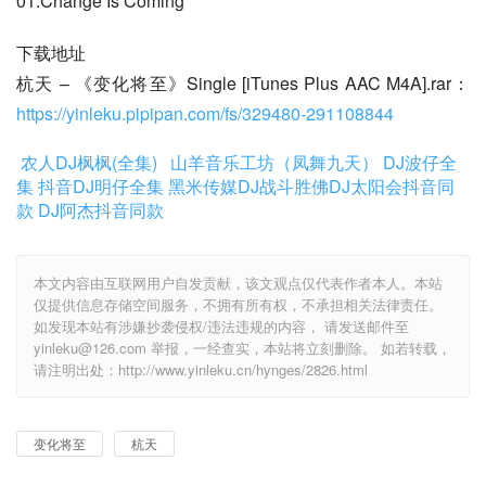
01.Change Is Coming
下载地址
杭天 – 《变化将至》Single [iTunes Plus AAC M4A].rar：
https://yinleku.pipipan.com/fs/329480-291108844
农人DJ枫枫(全集)
山羊音乐工坊（凤舞九天）
DJ波仔全
集
抖音DJ明仔全集
黑米传媒DJ战斗胜佛
DJ太阳会抖音同
款
DJ阿杰抖音同款
本文内容由互联网用户自发贡献，该文观点仅代表作者本人。本站
仅提供信息存储空间服务，不拥有所有权，不承担相关法律责任。
如发现本站有涉嫌抄袭侵权/违法违规的内容， 请发送邮件至
yinleku@126.com 举报，一经查实，本站将立刻删除。 如若转载，
请注明出处：http://www.yinleku.cn/hynges/2826.html
变化将至
杭天