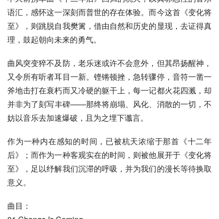
语汇，感怀这一深刻而普世的存在体验。而今这首《变化将
至》，则跳脱自我樊篱，借由自然和历史的显现，去证得真
理，鼓起朝向未来的勇气。
曲风突变猝不及防，老乐迷或许不会意外，但其昂扬醒神，
又令所有听者耳目一新。铿锵顿挫，急转骤停，音符一凿一
斧地击打在衰朽而又冷硬的躯干上，每一记都火花四溅，却
并非为了刻写丰碑——那终将崩塌、风化、消散的一切，不
妨以音乐去加速爆破，且为之埋下谶言。
作为一种内在感知的时间，已被杭天浓缩于那首《十二年
后》；而作为一种客观实在的时间，则被他展开于《变化将
至》，足以纾解我们沉滞的呼吸，并为我们的漫长等待换取
意义。
曲目：