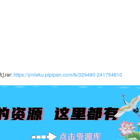
rar: 
https://yinleku.pipipan.com/fs/329480-241754810