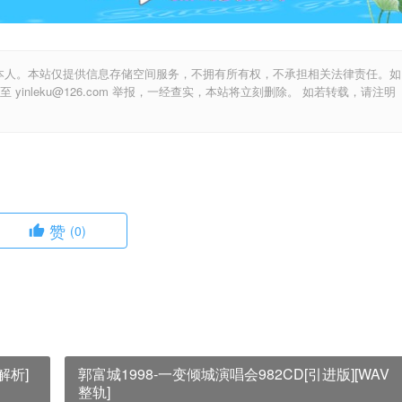
本人。本站仅提供信息存储空间服务，不拥有所有权，不承担相关法律责任。如
inleku@126.com 举报，一经查实，本站将立刻删除。 如若转载，请注明
赞
(0)
解析]
郭富城1998-一变倾城演唱会982CD[引进版][WAV
整轨]