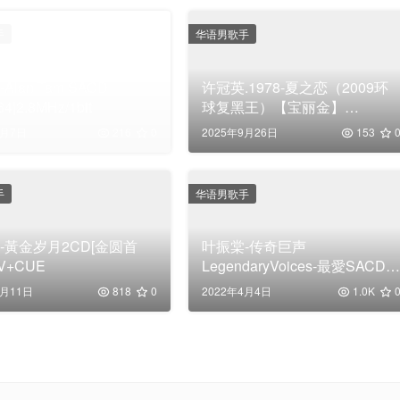
手
华语男歌手
Alan Tam SACD
许冠英.1978-夏之恋（2009环
4|2.8MHz/1bit
球复黑王）【宝丽金】
【WAV+CUE】
4月7日
216
0
2025年9月26日
153
手
华语男歌手
-黃金岁月2CD[金圆首
叶振棠-传奇巨声
V+CUE
LegendaryVoices-最愛SACD精
選2016[FLAC分轨]
5月11日
818
0
2022年4月4日
1.0K