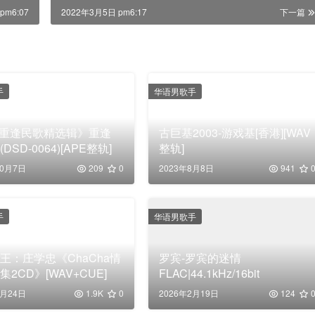
pm6:07
2022年3月5日 pm6:17
下一篇
手
华语男歌手
-《重逢民歌精选辑》重逢
古巨基2003-游戏基[香港][WAV
DSD-0064)[APE整轨]
整轨]
10月7日
209
0
2023年8月8日
941
手
华语男歌手
王：庄学忠《ChaCha情
罗宾-罗宾的迷情
2CD》[WAV+CUE]
FLAC|44.1kHz/16bit
3月24日
1.9K
0
2026年2月19日
124