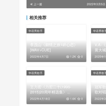
上一篇
2022年3月5日 
相关推荐
华语男歌手
华语男歌
李茂山《鄉情之旅1碎心恋》
V.A
[WAV+CUE]
黄大城(
2022年4月7日
1.2K
0
2025年
华语男歌手
华语男歌
王力宏《力宏二十(1995-
冠军歌
2015)20周年精选集》
歌对唱集
2CD[WAV+CUE]
2022年4月18日
1.6K
0
2022年