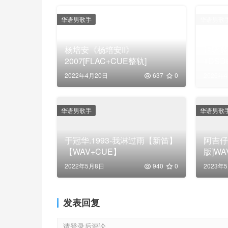
华语男歌手
华语男歌
杨培安《杨培安II》
谭咏麟-
2007[FLAC+CUE整轨]
1DSD6
2022年4月20日
637
0
2026年
华语男歌手
华语男歌
于冠华.1993-我淋过雨【新笛】
阿吉仔
【WAV+CUE】
版]WA
2022年5月8日
940
0
2023年
发表回复
请登录后评论...