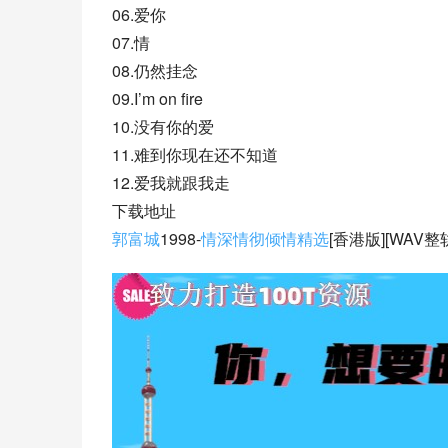
06.爱你
07.情
08.仍然挂念
09.I’m on fire
10.没有你的爱
11.难到你现在还不知道
12.爱我就跟我走
下载地址
郭富城
1998-
情深情彻倾情精选
[香港版][WAV整轨].