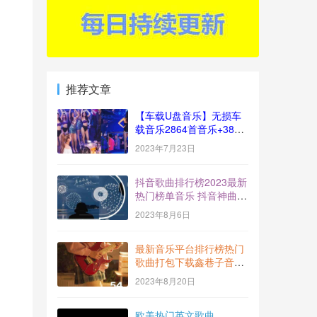
推荐文章
【车载U盘音乐】无损车
载音乐2864首音乐+383
视频[十倍音质]
2023年7月23日
抖音歌曲排行榜2023最新
热门榜单音乐 抖音神曲
BGM打包下载【2023-
2023年8月6日
7】
最新音乐平台排行榜热门
歌曲打包下载鑫巷子音乐
酷流行风向标【第54期】
2023年8月20日
欧美热门英文歌曲