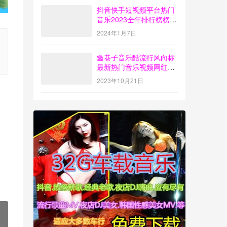
抖音快手短视频平台热门
音乐2023全年排行榜榜单
歌曲打包下载【4G】
2024年1月7日
鑫巷子音乐酷流行风向标
最新热门音乐视频网红歌
曲打包下载【第55期】
2023年10月21日