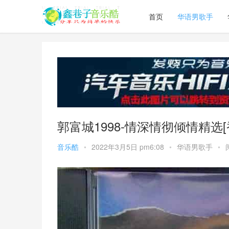
首页
华语男歌手
郭富城1998-情深情彻倾情精选[
音乐酷
•
2022年3月5日 pm6:08
•
华语男歌手
•