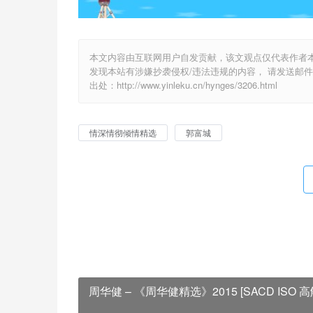
本文内容由互联网用户自发贡献，该文观点仅代表作者
发现本站有涉嫌抄袭侵权/违法违规的内容， 请发送邮件至 y
出处：http://www.yinleku.cn/hynges/3206.html
情深情彻倾情精选
郭富城
周华健 – 《周华健精选》2015 [SACD ISO 高