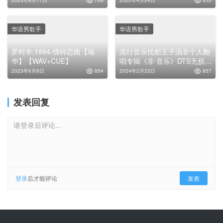
2023年6月11日
706
2022年4月24日
653
华语男歌手
华语男歌手
罗时丰.1994-情碎恋曲【瑞
流行音乐忧郁王子汤非个人翻
华】【WAV+CUE】
唱专辑《非·音乐》DTS无损专
辑
2023年6月8日
854
2024年2月23日
857
发表回复
请登录后评论...
登录
后才能评论
发表