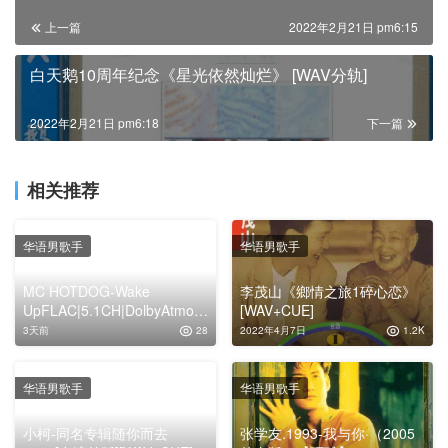
上一篇
2022年2月21日 pm6:15
白天鹅10周年纪念《星光依然灿烂》 [WAV分轨]
2022年2月21日 pm6:18
下一篇
相关推荐
华语男歌手
华语男歌手
MC HOTDOG-Wake
李茂山《鄉情之旅1碎心恋》
UpFLAC|5.1CH|DolbyAtmos|
[WAV+CUE]
Auro-3D
3天前
28
2022年4月7日
1.2K
华语男歌手
华语男歌手
小柯-同名专辑随你而去
张学友.1993-我与你·（2005