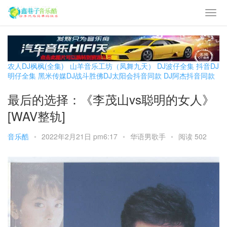
农人DJ枫枫(全集)
山羊音乐工坊（凤舞九天）
DJ波仔全集
抖音DJ
明仔全集
黑米传媒DJ战斗胜佛
DJ太阳会抖音同款
DJ阿杰抖音同款
最后的选择：《李茂山vs聪明的女人》
[WAV整轨]
音乐酷
•
2022年2月21日 pm6:17
•
华语男歌手
•
阅读 502