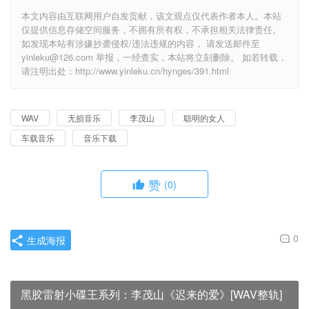
本文内容由互联网用户自发贡献，该文观点仅代表作者本人。本站
仅提供信息存储空间服务，不拥有所有权，不承担相关法律责任。
如发现本站有涉嫌抄袭侵权/违法违规的内容， 请发送邮件至
yinleku@126.com 举报，一经查实，本站将立刻删除。 如若转载，
请注明出处：http://www.yinleku.cn/hynges/391.html
WAV
无损音乐
李茂山
聪明的女人
车载音乐
音乐下载
赞
(0)
0
生成海报
黑胶雷射小碟王系列：李茂山《迟来的爱》[WAV整轨]