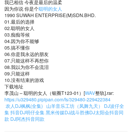
我已相信 今夜是最后的温柔
因为你说 你是个
聪明的女人
1990 SUWAH ENTERPRISE(M)SDN.BHD.
01.最后的选择
02.聪明的女人
03.痴痴等候
04.因为你不能够
05.搞不懂你
06.你是我永远的朋友
07.只能这样不再想你
08.我以为你不会流泪
09.只能这样
10.没有结束的游戏
下载地址
李茂山 – 聪明的女人（银圈T123-01）[
WAV
整轨].rar:
https://u329480.pipipan.com/fs/329480-229422384
农人DJ枫枫(全集)
山羊音乐工坊（凤舞九天）
DJ波仔全
集
抖音DJ明仔全集
黑米传媒DJ战斗胜佛
DJ太阳会抖音同
款
DJ阿杰抖音同款