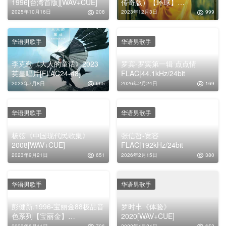
1996[台湾首版][WAV+CUE]
传奇版）【环球】
【WAV+CUE】
2025年10月16日
208
2023年12月3日
999
华语男歌手
华语男歌手
李克勤《大人的童话》2023
罗宾-罗宾第一辑 点点情
英皇唱片[FLAC24-48]
FLAC|44.1kHz/24bit
2023年7月8日
665
2026年2月24日
169
华语男歌手
华语男歌手
杨弦《中国现代民歌集》
张信哲-宽容
2008[WAV+CUE]
FLAC|192kHz/24bit
2023年9月21日
651
2026年2月15日
380
华语男歌手
华语男歌手
彭健新.1996-宝丽金88极品音
罗时丰《体验》
色系列【宝丽金】
2020[WAV+CUE]
【WAV+CUE】