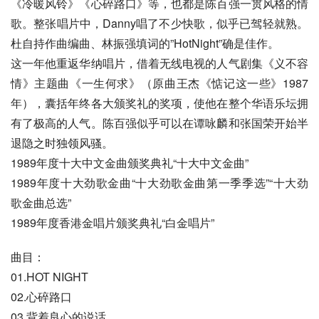
《冷暖风铃》《心碎路口》等，也都是陈百强一贯风格的情
歌。整张唱片中，Danny唱了不少快歌，似乎已驾轻就熟。
杜自持作曲编曲、林振强填词的”HotNight”确是佳作。
这一年他重返华纳唱片，借着无线电视的人气剧集《义不容
情》主题曲《一生何求》（原曲王杰《惦记这一些》1987
年），囊括年终各大颁奖礼的奖项，使他在整个华语乐坛拥
有了极高的人气。陈百强似乎可以在谭咏麟和张国荣开始半
退隐之时独领风骚。
1989年度十大中文金曲颁奖典礼“十大中文金曲”
1989年度十大劲歌金曲“十大劲歌金曲第一季季选”“十大劲
歌金曲总选”
1989年度香港金唱片颁奖典礼“白金唱片”
曲目：
01.HOT NIGHT
02.心碎路口
03.背着良心的说话