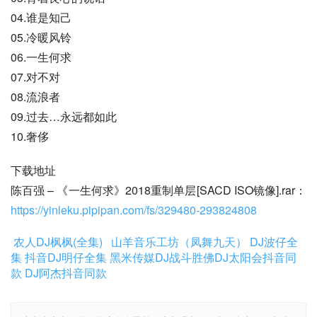
04.谁是知己
05.冷暖风铃
06.一生何求
07.对不对
08.流浪者
09.过去…永远都如此
10.奢侈
下载地址
陈百强 – 《一生何求》2018重制单层[SACD ISO镜像].rar：
https://yinleku.pipipan.com/fs/329480-293824808
农人DJ枫枫(全集)
山羊音乐工坊（凤舞九天）
DJ波仔全
集
抖音DJ明仔全集
黑米传媒DJ战斗胜佛
DJ太阳会抖音同
款
DJ阿杰抖音同款