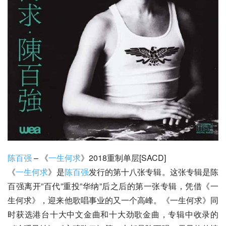
陈百强
 – 《
一生何求
》2018重制单层[SACD]
《
一生何求
》是
陈百强
发行的第十八张专辑。这张专辑是陈
百强离开”百代”重投”华纳”后之后的第一张专辑，凭借《一
生何求》，迎来他歌唱事业的又一个高峰。《一生何求》同
时获选港台十大中文金曲和十大劲歌金曲，专辑中收录的