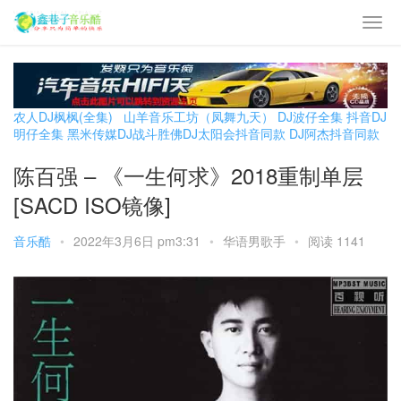
农人DJ枫枫(全集)
山羊音乐工坊（凤舞九天）
DJ波仔全集
抖音DJ
明仔全集
黑米传媒DJ战斗胜佛
DJ太阳会抖音同款
DJ阿杰抖音同款
陈百强 – 《一生何求》2018重制单层
[SACD ISO镜像]
音乐酷
•
2022年3月6日 pm3:31
•
华语男歌手
•
阅读 1141