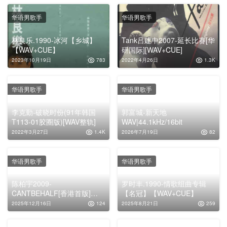
华语男歌手
华语男歌手
林良乐.1990-冰河【乡城】
Tank吕建中2007-延长比赛[华
【WAV+CUE】
研国际][WAV+CUE]
2023年10月19日
783
2022年4月26日
1.3K
华语男歌手
华语男歌手
李克勤-破晓时份(91年韩国
郭富城-新天地
T113-01胶圈版)[WAV整轨]
WAV|44.1kHz/16bit
2022年3月27日
1.4K
2026年7月19日
82
华语男歌手
华语男歌手
陈柏宇2009-
罗时丰.1990-情歌组曲专辑
CANTBEHALF[香港首版]
【名冠】【WAV+CUE】
[WAV+CUE]
2025年12月16日
124
2025年8月21日
259