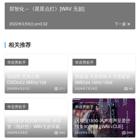
郑智化 – 《星星点灯》[WAV 无损]
2022年3月6日 pm3:32
下一篇
相关推荐
华语男歌手
华语男歌手
张国荣-兜风心情
郭富城-天若有情 II-天涯凝望
DSD64|2.8MHz/1bit
WAV|44.1kHz/16bit
2026年4月21日
211
2026年7月18日
83
华语男歌手
华语男歌手
强烈的穿透的都市情歌 张信
区瑞强1990-风声雨声至爱抒
哲《我好想》WAV无损车载音
情集90[韩银][WAV+CUE]
乐专辑下载
2025年2月8日
644
2022年5月4日
589