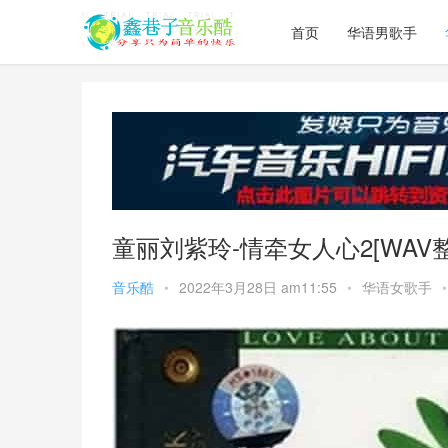
首页
华语男歌手
童丽刘紫玲-情牵女人心2[WAV整
音乐酷
•
2022年3月28日 am11:55
•
华语女歌手
•