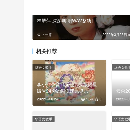
林翠萍-深深期待[WAV整轨]
上一篇
2022年3月28日 a
相关推荐
华语女歌手
华语女歌
李小沛录音《无他》头版限量
编号24K金碟[低速原抓
云朵20
WAV+CUE]
2022年4月24日
1.5K
0
2022年
华语女歌手
华语女歌