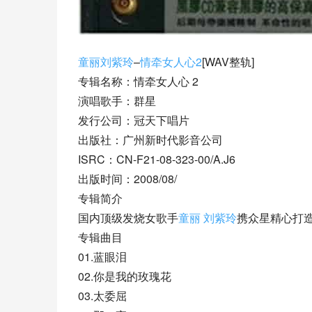
童丽
刘紫玲
–
情牵女人心2
[WAV整轨]
专辑名称：情牵女人心 2
演唱歌手：群星
发行公司：冠天下唱片
出版社：广州新时代影音公司
ISRC：CN-F21-08-323-00/A.J6
出版时间：2008/08/
专辑简介
国内顶级发烧女歌手
童丽
刘紫玲
携众星精心打
专辑曲目
01.蓝眼泪
02.你是我的玫瑰花
03.太委屈