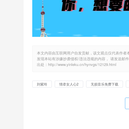
本文内容由互联网用户自发贡献，该文观点仅代表作者
发现本站有涉嫌抄袭侵权/违法违规的内容， 请发送邮件至 y
出处：http://www.yinleku.cn/hynvgs/12129.html
刘紫玲
情牵女人心2
无损音乐免费下载