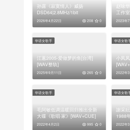
孙露《寂寞情人》威扬
赵咏华
DSD64|2.8MHz/1bit
工作室
2026年4月22日
208
0
2023年
华语女歌手
华语女歌
江蕙2005-爱做梦的鱼[台湾]
小凤凤
[WAV整轨]
[WAV
2025年9月11日
265
0
2022年
华语女歌手
华语女歌
毛阿敏低调温暖回归推出全新
謝采妘
大碟《歌唱·家》[WAV+CUE]
1988
2022年4月2日
995
0
2022年