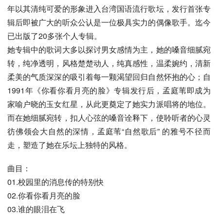
年以其清纯可爱的形象进入台湾国语流行歌坛，发行首张专
辑后即被广大的听众公认是一位极具实力的偶像歌手。迄今
已出版了20多张个人专辑。
她专辑中的歌词大多以探讨男女感情为主，她的嗓音细腻宛
转，纯净透明，风格楚楚动人，纯真感性，温柔婉约，清新
柔美的气质深深的吸引着每一颗渴望回归自然怀抱的心；自
1991年《你看你看月亮的脸》专辑发行后，孟庭苇即成为
家喻户晓的玉女红星，从此更奠定了她实力派唱将的地位。
而在她细腻宛转，扣人心弦的嗓音诠释下，使聆听者的心灵
彷佛领会大自然的深情，孟庭苇“自然歌后” 的雅号不径而
走，塑造了她在乐坛上独特的风格。
曲目：
01.校园里的消息传的特别快
02.你看你看月亮的脸
03.谁的眼泪在飞