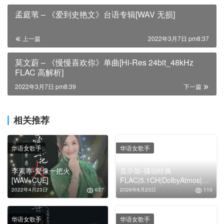
孟庭苇 – 《爱到史艳文》台语专辑[WAV 无损]
上一篇
2022年3月7日 pm8:37
莫文蔚 – 《慢慢喜欢你》单曲[Hi-Res 24bit_48kHz
FLAC 高解析]
2022年3月7日 pm8:39
下一篇
相关推荐
华语女歌手
华语女歌手
李素專-愛像一把火
瓜尒加-骚动经典
[WAV+CUE]
FLAC|5.1CH|DolbyAtmos|Au
ro-3D
2022年4月23日
637
2026年6月23日
110
华语女歌手
华语女歌手