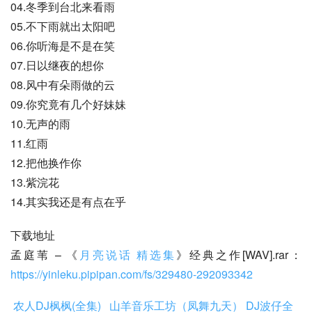
04.冬季到台北来看雨
05.不下雨就出太阳吧
06.你听海是不是在笑
07.日以继夜的想你
08.风中有朵雨做的云
09.你究竟有几个好妹妹
10.无声的雨
11.红雨
12.把他换作你
13.紫浣花
14.其实我还是有点在乎
下载地址
孟庭苇 – 《
月亮说话 精选集
》经典之作[WAV].rar：
https://yinleku.pipipan.com/fs/329480-292093342
农人DJ枫枫(全集)
山羊音乐工坊（凤舞九天）
DJ波仔全