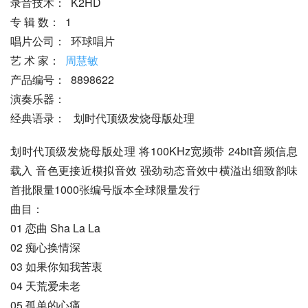
录音技术：  K2HD
专 辑 数：  1
唱片公司：  环球唱片
艺 术 家：  
周慧敏
产品编号：  8898622
演奏乐器：
经典语录：   划时代顶级发烧母版处理
划时代顶级发烧母版处理 将100KHz宽频带 24bit音频信息
载入 音色更接近模拟音效 强劲动态音效中横溢出细致韵味 
首批限量1000张编号版本全球限量发行
曲目：
01 恋曲 Sha La La
02 痴心换情深
03 如果你知我苦衷
04 天荒爱未老
05 孤单的心痛