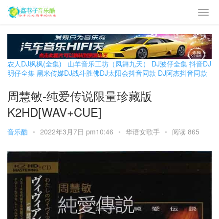
农人DJ枫枫(全集)
山羊音乐工坊（凤舞九天）
DJ波仔全集
抖音DJ
明仔全集
黑米传媒DJ战斗胜佛
DJ太阳会抖音同款
DJ阿杰抖音同款
周慧敏-纯爱传说限量珍藏版
K2HD[WAV+CUE]
音乐酷
•
2022年3月7日 pm10:46
•
华语女歌手
•
阅读 865