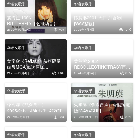
华语女歌手
华语女歌手
裘海正.1996-
陈慧琳2001-大日子[香港]
BUTTERFLY【艺能动音】
[WAV整轨]
【WAV+CUE】
2023年10月29日
798
2023年7月7日
1.1K
华语女歌手
华语女歌手
黄宝欣《Reflash》头版限量
黄莺莺.2002-
编号MQA[低速原抓
RECOLLECTINGTRACY再次
WAV+CUE]
拥有（英文精选）【EMI百
2023年12月4日
1.6K
2024年3月24日
815
代】【WAV分轨】
华语女歌手
华语女歌手
李欣颖《配合尺寸》
朱明瑛《隽永留声》金碟珍藏
2025/24bit_48kHz/FLAC/CT
版[WAV+CUE]
2025年9月12日
238
2023年10月11日
874
华语女歌手
华语女歌手