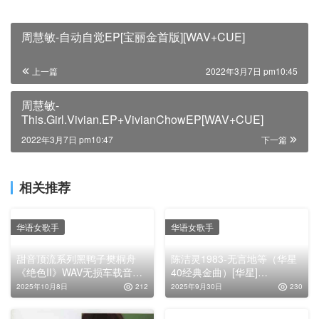
周慧敏-自动自觉EP[宝丽金首版][WAV+CUE]
上一篇
2022年3月7日 pm10:45
周慧敏-
This.Girl.Vivian.EP+VivianChowEP[WAV+CUE]
2022年3月7日 pm10:47
下一篇
相关推荐
华语女歌手
华语女歌手
甜音顶流系列黑鸭子樊桐舟
陈洁灵1983-无言地等（华星
《绝色II》WAV无损车载音乐
40经典金曲）[华星]
下载
[WAV+CUE]
2025年10月8日
212
2025年9月30日
230