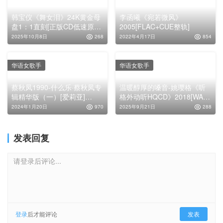
韩宝仪《舞女泪》24K黄金母
李函曦《宛若微风》
盘1：1直刻[正版CD低速原抓
2005[FLAC+CUE整轨]
WAV+CUE]
2025年10月8日
268
2022年4月17日
854
华语女歌手
华语女歌手
蔡秋凤1990-什么乐·蔡秋凤专
温暖醇厚的嗓音-姚璎格《听
辑精华版（一）[爱莉亚]
格外动听HQCD》2018[WAV
[WAV+CUE]
分轨]
2024年1月20日
970
2025年9月21日
288
发表回复
请登录后评论...
登录
后才能评论
发表