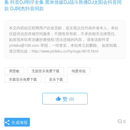
集
抖音DJ明仔全集
黑米传媒DJ战斗胜佛
DJ太阳会抖音同
款
DJ阿杰抖音同款
本文内容由互联网用户自发贡献，该文观点仅代表作者本人。本站
仅提供信息存储空间服务，不拥有所有权，不承担相关法律责任。
如发现本站有涉嫌抄袭侵权/违法违规的内容， 请发送邮件至
yinleku@126.com 举报，一经查实，本站将立刻删除。 如若转载，
请注明出处：http://www.yinleku.cn/hynvgs/4515.html
周慧敏
无损音乐免费下载
纯爱传说
车载音乐免费下载
音乐下载
赞
(0)
0
生成海报