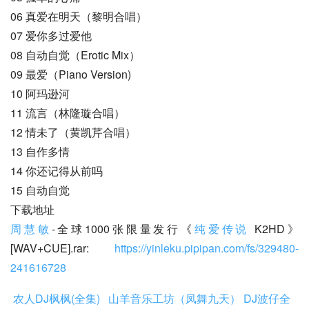
06 真爱在明天（黎明合唱）
07 爱你多过爱他
08 自动自觉（Erotic Mix）
09 最爱（Piano Version)
10 阿玛逊河
11 流言（林隆璇合唱）
12 情未了（黄凯芹合唱）
13 自作多情
14 你还记得从前吗
15 自动自觉
下载地址
周慧敏
-全球1000张限量发行《
纯爱传说
 K2HD》
[WAV+CUE].rar: 
https://yinleku.pipipan.com/fs/329480-
241616728
农人DJ枫枫(全集)
山羊音乐工坊（凤舞九天）
DJ波仔全