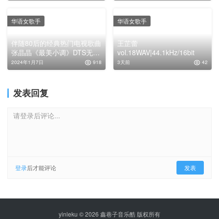
华语女歌手
华语女歌手
伴随80后的经典热门电视歌曲
王芷蕾
张晶晶《最美小调》DTS无损
vol.18WAV|44.1kHz/16bit
音乐翻唱辑
2024年1月7日
918
3天前
42
发表回复
请登录后评论...
登录
后才能评论
发表
yinleku © 2026 鑫巷子音乐酷 版权所有