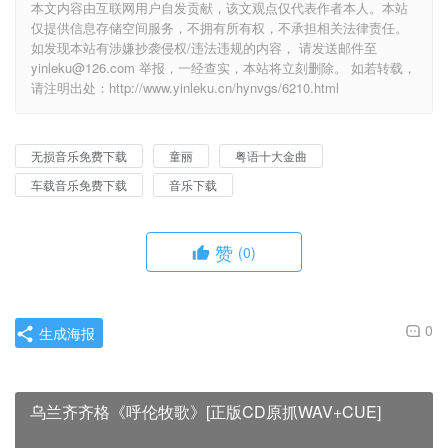
本文内容由互联网用户自发贡献，该文观点仅代表作者本人。本站
仅提供信息存储空间服务，不拥有所有权，不承担相关法律责任。
如发现本站有涉嫌抄袭侵权/违法违规的内容， 请发送邮件至
yinleku@126.com 举报，一经查实，本站将立刻删除。 如若转载，
请注明出处：http://www.yinleku.cn/hynvgs/6210.html
无损音乐免费下载
童丽
粤语十大金曲
车载音乐免费下载
音乐下载
赞
(0)
0
生成海报
乌兰齐齐格《呼伦牧歌》[正版CD原抓WAV+CUE]