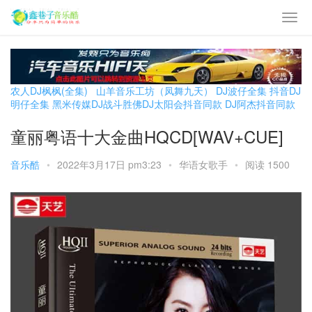
农人DJ枫枫(全集)
山羊音乐工坊（凤舞九天）
DJ波仔全集
抖音DJ
明仔全集
黑米传媒DJ战斗胜佛
DJ太阳会抖音同款
DJ阿杰抖音同款
童丽粤语十大金曲HQCD[WAV+CUE]
音乐酷
•
2022年3月17日 pm3:23
•
华语女歌手
•
阅读 1500