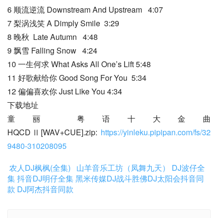
6 顺流逆流 Downstream And Upstream   4:07
7 梨涡浅笑 A Dimply Smile  3:29
8 晚秋  Late Autumn   4:48
9 飘雪 Falling Snow   4:24
10 一生何求 What Asks All One’s Lift 5:48
11 好歌献给你 Good Song For You  5:34
12 偏偏喜欢你 Just Like You 4:34
下载地址
童丽 粤语十大金曲 
HQCDⅡ[WAV+CUE].zip: 
https://yinleku.pipipan.com/fs/32
9480-310208095
农人DJ枫枫(全集)
山羊音乐工坊（凤舞九天）
DJ波仔全
集
抖音DJ明仔全集
黑米传媒DJ战斗胜佛
DJ太阳会抖音同
款
DJ阿杰抖音同款