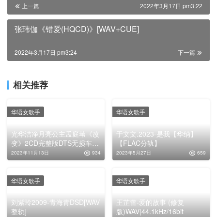
上一篇
2022年3月17日 pm3:22
张玮伽《错爱(HQCD)》[WAV+CUE]
2022年3月17日 pm3:24
下一篇
相关推荐
华语女歌手
华语女歌手
光华洁净月亮公主孟庭苇《改
于文文.2023-是我【华纳】
变》2CD完整版DTS无损车载
【FLAC分轨】
音乐专辑下载
2023年11月13日
934
2023年5月27日
659
华语女歌手
华语女歌手
刘紫玲2009-青海青DSD[WAV
王芷蕾-爱的故事 (修复
整轨]
版)WAV|44.1kHz/16bit