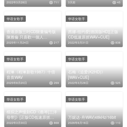
2022年3月28日
711
3天前
45
华语女歌手
华语女歌手
香港原版三吋CD限量编号版
茜娜-纽约爱[德国版HD][正版
陳雅倫 只喜歡一個人
CD低速原抓WAV+CUE]
[WAV+CUE]
2025年11月24日
217
2022年3月31日
838
华语女歌手
华语女歌手
程琳《程琳新歌1987》十倍
石梅《追爱(K2HD)》
音质WAV
[WAV+CUE]
2025年8月20日
269
2022年3月28日
525
华语女歌手
华语女歌手
模拟之声慢刻CD《蔡琴[三洋
母带]》[正版CD低速原抓
万妮达-舟WAV|48kHz/16bit
WAV+CUE]
2022年3月30日
868
2026年6月16日
110