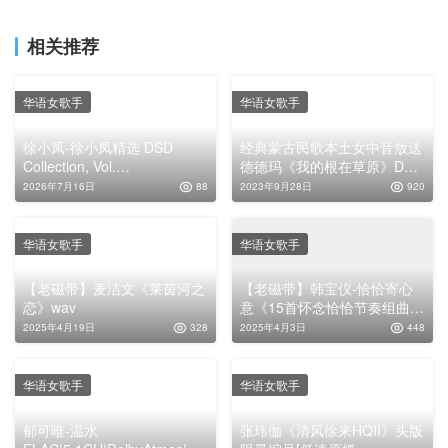
相关推荐
华语女歌手
华语女歌手
徐小凤-徐小凤精选 DSD
经典蒙古民歌本土女中音放送
Collection, Vol.
德德玛《我的根在草原》DTS
1WAV|44.1kHz/16bit
车载专辑下载
2026年7月16日
88
2023年9月28日
920
华语女歌手
华语女歌手
【老磁带】麦洁文《莱茵河之
【老磁带】韩宝仪-恰恰寄心
恋》wav
意《15首怀念恰恰节奏组曲》
TP-Wav
2025年4月19日
328
2025年4月3日
448
华语女歌手
华语女歌手
郁可唯-温水
张玮伽《清风徐来HQII》头版