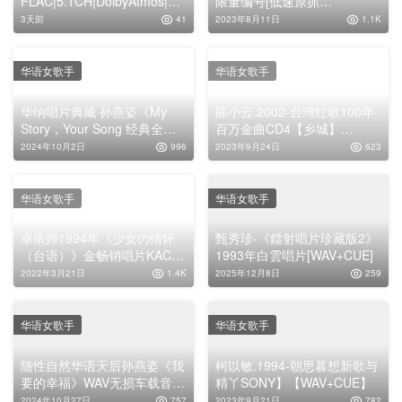
FLAC|5.1CH|DolbyAtmos|Au
限量编号[低速原抓
ro-3D
WAV+CUE]
3天前
41
2023年8月11日
1.1K
华语女歌手
华语女歌手
华纳唱片典藏 孙燕姿《My
陈小云.2002-台湾红歌100年·
Story，Your Song 经典全记
百万金曲CD4【乡城】
录》4CD全收录
【WAV+CUE】
2024年10月2日
996
2023年9月24日
623
华语女歌手
华语女歌手
卓依婷1994年《少女の情怀
甄秀珍-《鐳射唱片珍藏版2》
（台语）》金畅销唱片KAC-
1993年白雲唱片[WAV+CUE]
101台版[WAV+CUE]
2022年3月21日
1.4K
2025年12月8日
259
华语女歌手
华语女歌手
随性自然华语天后孙燕姿《我
柯以敏.1994-朝思暮想新歌与
要的幸福》WAV无损车载音乐
精丫SONY】【WAV+CUE】
专辑下载
2024年10月27日
757
2023年9月21日
782