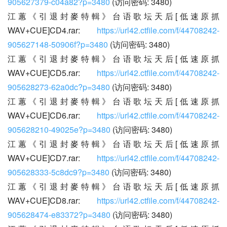
905627379-c04a82?p=3480
 (访问密码: 3480)
江蕙《引退封麥特輯》台语歌坛天后[低速原抓
WAV+CUE]CD4.rar: 
https://url42.ctfile.com/f/44708242-
905627148-50906f?p=3480
 (访问密码: 3480)
江蕙《引退封麥特輯》台语歌坛天后[低速原抓
WAV+CUE]CD5.rar: 
https://url42.ctfile.com/f/44708242-
905628273-62a0dc?p=3480
 (访问密码: 3480)
江蕙《引退封麥特輯》台语歌坛天后[低速原抓
WAV+CUE]CD6.rar: 
https://url42.ctfile.com/f/44708242-
905628210-49025e?p=3480
 (访问密码: 3480)
江蕙《引退封麥特輯》台语歌坛天后[低速原抓
WAV+CUE]CD7.rar: 
https://url42.ctfile.com/f/44708242-
905628333-5c8dc9?p=3480
 (访问密码: 3480)
江蕙《引退封麥特輯》台语歌坛天后[低速原抓
WAV+CUE]CD8.rar: 
https://url42.ctfile.com/f/44708242-
905628474-e83372?p=3480
 (访问密码: 3480)