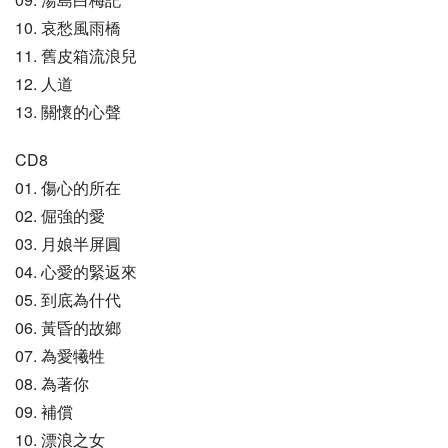
10. 哀愁風雨橋
11. 舊皮箱流浪兒
12. 人道
13. 關懷的心聲
CD8
01. 傷心的所在
02. 倔強的愛
03. 月娘半屏圓
04. 心愛的緊返來
05. 到底為什代
06. 黃昏的故鄉
07. 為愛犧牲
08. 為著你
09. 補償
10. 漂浪之女