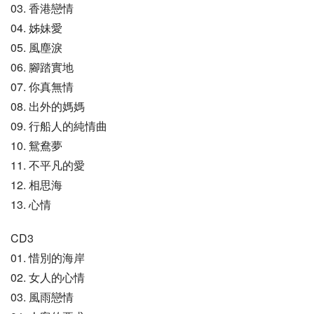
03. 香港戀情
04. 姊妹愛
05. 風塵淚
06. 腳踏實地
07. 你真無情
08. 出外的媽媽
09. 行船人的純情曲
10. 鴛鴦夢
11. 不平凡的愛
12. 相思海
13. 心情
CD3
01. 惜別的海岸
02. 女人的心情
03. 風雨戀情