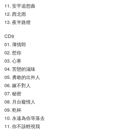
11. 安平追想曲
12. 西北雨
13. 夜半路燈
CD9
01. 薄情郎
02. 想你
03. 心寒
04. 苦戀的滋味
05. 勇敢的出外人
06. 嫁不對人
07. 秘密
08. 月台癡情人
09. 乾杯
10. 永遠為你等落去
11. 你不該輕視我