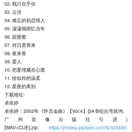
02. 我只在乎你
03. 云河
04. 难忘的初恋情人
05. 濛濛细雨忆当年
06. 甜蜜蜜
07. 何日君再来
08. 夜来香
09. 爱人
10. 把爱埋藏在心窝
11. 恰似你的温柔
12. 星夜的离别
下载地址:
卓依婷
卓依婷：2002年《怀念金曲》【Vol.4】[24 Bit](台湾政鸿、
广州音像出版社引进)
[WAV+CUE].zip: 
https://yinleku.pipipan.com/fs/329480-