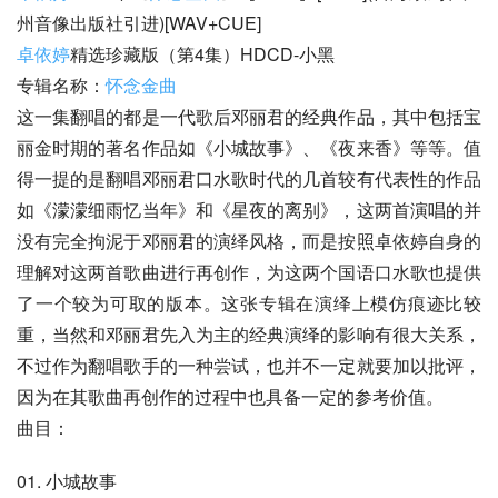
州音像出版社引进)[WAV+CUE]
卓依婷
精选珍藏版（第4集）HDCD-小黑
专辑名称：
怀念金曲
这一集翻唱的都是一代歌后邓丽君的经典作品，其中包括宝
丽金时期的著名作品如《小城故事》、《夜来香》等等。值
得一提的是翻唱邓丽君口水歌时代的几首较有代表性的作品
如《濛濛细雨忆当年》和《星夜的离别》，这两首演唱的并
没有完全拘泥于邓丽君的演绎风格，而是按照卓依婷自身的
理解对这两首歌曲进行再创作，为这两个国语口水歌也提供
了一个较为可取的版本。这张专辑在演绎上模仿痕迹比较
重，当然和邓丽君先入为主的经典演绎的影响有很大关系，
不过作为翻唱歌手的一种尝试，也并不一定就要加以批评，
因为在其歌曲再创作的过程中也具备一定的参考价值。
曲目：
01. 小城故事