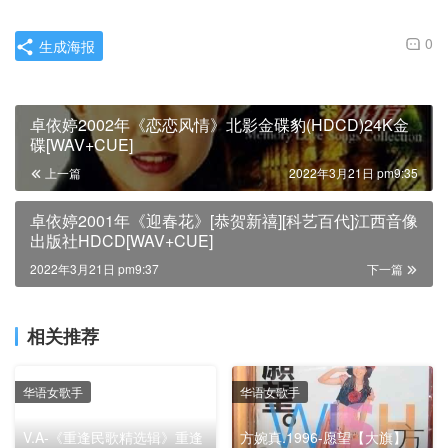
0
生成海报
卓依婷2002年《恋恋风情》北影金碟豹(HDCD)24K金
碟[WAV+CUE]
上一篇
2022年3月21日 pm9:35
卓依婷2001年《迎春花》[恭贺新禧][科艺百代]江西音像
出版社HDCD[WAV+CUE]
2022年3月21日 pm9:37
下一篇
相关推荐
华语女歌手
华语女歌手
V.A-《重逢民歌精选辑》重逢
方婉真.1996-愿望【大旗】