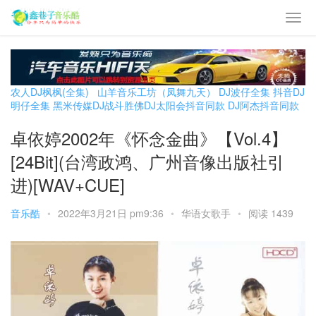
农人DJ枫枫(全集)
山羊音乐工坊（凤舞九天）
DJ波仔全集
抖音DJ
明仔全集
黑米传媒DJ战斗胜佛
DJ太阳会抖音同款
DJ阿杰抖音同款
卓依婷2002年《怀念金曲》【Vol.4】
[24Bit](台湾政鸿、广州音像出版社引
进)[WAV+CUE]
音乐酷
•
2022年3月21日 pm9:36
•
华语女歌手
•
阅读 1439