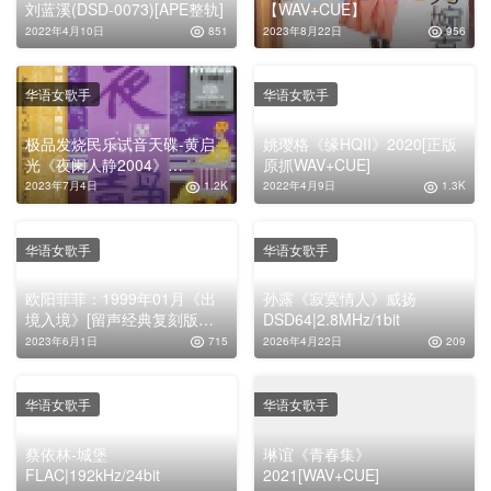
刘蓝溪(DSD-0073)[APE整轨]
【WAV+CUE】
2022年4月10日
851
2023年8月22日
956
华语女歌手
华语女歌手
极品发烧民乐试音天碟-黄启
姚璎格《缘HQII》2020[正版
光《夜阑人静2004》
原抓WAV+CUE]
SACD[ISO整轨]
2023年7月4日
1.2K
2022年4月9日
1.3K
华语女歌手
华语女歌手
欧阳菲菲：1999年01月《出
孙露《寂寞情人》威扬
境入境》[留声经典复刻版系
DSD64|2.8MHz/1bit
列][WAV整轨]
2023年6月1日
715
2026年4月22日
209
华语女歌手
华语女歌手
蔡依林-城堡
琳谊《青春集》
FLAC|192kHz/24bit
2021[WAV+CUE]