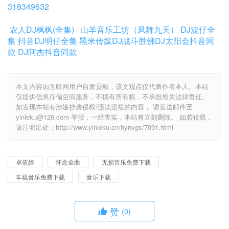
318349632
农人DJ枫枫(全集)
山羊音乐工坊（凤舞九天）
DJ波仔全
集
抖音DJ明仔全集
黑米传媒DJ战斗胜佛
DJ太阳会抖音同
款
DJ阿杰抖音同款
本文内容由互联网用户自发贡献，该文观点仅代表作者本人。本站
仅提供信息存储空间服务，不拥有所有权，不承担相关法律责任。
如发现本站有涉嫌抄袭侵权/违法违规的内容， 请发送邮件至
yinleku@126.com 举报，一经查实，本站将立刻删除。 如若转载，
请注明出处：http://www.yinleku.cn/hynvgs/7091.html
卓依婷
怀念金曲
无损音乐免费下载
车载音乐免费下载
音乐下载
赞
(0)