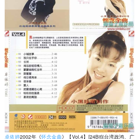
卓依婷
2002年《
怀念金曲
》【Vol.4】[24Bit](台湾政鸿、广