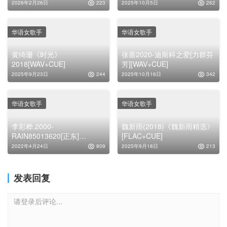
2026年2月26日
223
2025年10月5日
262
华语女歌手
华语女歌手
黄绮珊《时光》
张蔷2020-迪斯科之爱[力群芬
2018[WAV+CUE]
芳][WAV+CUE]
2025年9月23日
244
2025年10月16日
342
华语女歌手
华语女歌手
李彩桦.2000-
魏新雨(2018)《魏新雨精选》
RAIN85013620[正东]
[FLAC+CUE]
[WAV+CUE]
2022年4月24日
809
2025年9月18日
213
发表回复
请登录后评论...