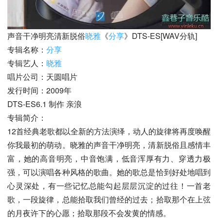
声音干净明亮清新脱俗
晓雅
《
分享
》DTS-ES[WAV分轨]
专辑名称：
分享
专辑艺人：
晓雅
唱片公司：天圆唱片
发行时间：2009年
DTS-ES6.1 制作 亲浪
专辑简介：
12首经典老歌都以全新的方法演绎，动人的旋律将再度唤醒
你我最初的萌动。晓雅的声音干净明亮，清新脱俗且感情丰
富，她的高音明亮，中音饱满，低音浑厚有力、穿透力极
强，可以演唱各种风格的歌曲。她的歌总是恰到好处地唱到
心灵深处，有一些记忆总能勾起层层沉淀的过往！一首老
歌，一段旋律，总能拾取我们曾经的过去；拾取那个在上弦
的月夜许下的心愿；拾取那段不会发黄的情感。