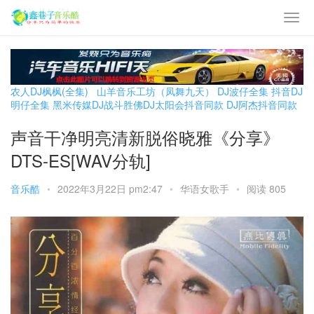
农人DJ枫枫(全集)
山羊音乐工坊（凤舞九天）
DJ波仔全集
抖音DJ
明仔全集
黑米传媒DJ战斗胜佛
DJ太阳会抖音同款
DJ阿杰抖音同款
声音干净明亮清新脱俗晓雅《分享》
DTS-ES[WAV分轨]
音乐酷
•
2022年3月22日 pm2:47
•
华语女歌手
•
阅读 805