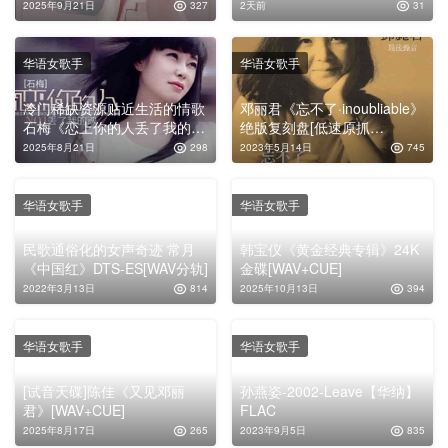
WAV|44.1kHz/16bit
2025年9月21日
327
2天前
31
华语女歌手
华语女歌手
冷门稀缺资源贴近生活的情歌
邓丽君《忘不了·inoubliable》
石梅《恋上你的人丢了我的
绝版复刻盘[低速原抓
魂》专辑下载
WAV+CUE]
2025年8月21日
298
2023年5月14日
745
华语女歌手
华语女歌手
民歌通俗化的女声奇迹 常月
韩宝仪《黄金经典专辑》24K
《中国红》DTS-ES[WAV分轨]
金碟[WAV+CUE]
2022年3月13日
814
2025年10月13日
394
华语女歌手
华语女歌手
[试音天碟]陈佳《又见邓丽
孙燕姿-2002-Leave【华纳】
君》[WAV+CUE]
FLAC
2025年8月17日
265
2023年9月5日
835