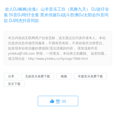
农人DJ枫枫(全集)
山羊音乐工坊（凤舞九天）
DJ波仔全
集
抖音DJ明仔全集
黑米传媒DJ战斗胜佛
DJ太阳会抖音同
款
DJ阿杰抖音同款
本文内容由互联网用户自发贡献，该文观点仅代表作者本人。本站
仅提供信息存储空间服务，不拥有所有权，不承担相关法律责任。
如发现本站有涉嫌抄袭侵权/违法违规的内容， 请发送邮件至
yinleku@126.com 举报，一经查实，本站将立刻删除。 如若转载，
请注明出处：http://www.yinleku.cn/hynvgs/7669.html
分享
无损音乐免费下载
晓雅
车载音乐免费下载
音乐下载
赞
(0)