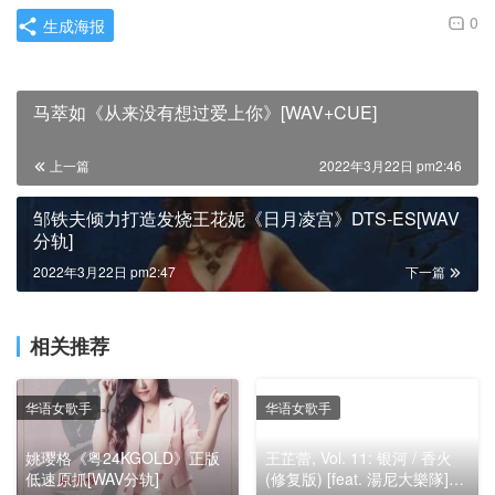
0
生成海报
马萃如《从来没有想过爱上你》[WAV+CUE]
上一篇
2022年3月22日 pm2:46
邹铁夫倾力打造发烧王花妮《日月凌宫》DTS-ES[WAV
分轨]
2022年3月22日 pm2:47
下一篇
相关推荐
华语女歌手
华语女歌手
姚璎格《粤24KGOLD》正版
王芷蕾, Vol. 11: 银河 / 香火
低速原抓[WAV分轨]
(修复版) [feat. 湯尼大樂隊]