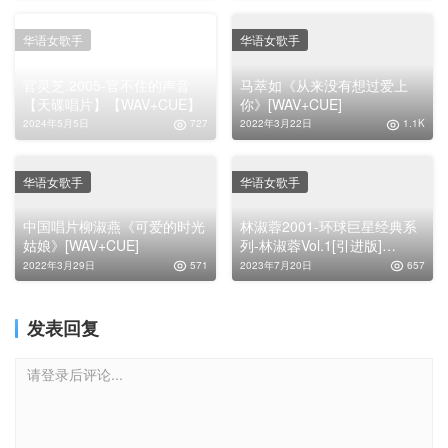
华语女歌手
华语女歌手
官灵芝.2005-官不住的声音
马萃如《从来没有想过爱上
【天碟唱片】【WAV+CUE】
你》[WAV+CUE]
2024年5月5日
727
2022年3月22日
1.1K
华语女歌手
华语女歌手
中国唱片柳淑燕《可爱的时光
林淑蓉2001-环球巨星经典系
姑娘》[WAV+CUE]
列-林淑蓉Vol.1[引进版]
[WAVCUE]
2022年3月29日
571
2023年7月20日
657
发表回复
请登录后评论...