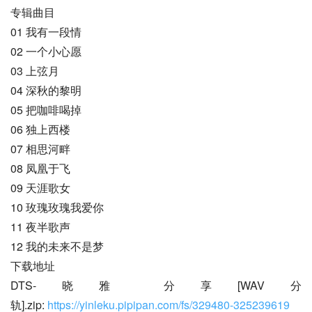
专辑曲目
01 我有一段情
02 一个小心愿
03 上弦月
04 深秋的黎明
05 把咖啡喝掉
06 独上西楼
07 相思河畔
08 凤凰于飞
09 天涯歌女
10 玫瑰玫瑰我爱你
11 夜半歌声
12 我的未来不是梦
下载地址
DTS-晓雅 分享[WAV分
轨].zip: 
https://yinleku.pipipan.com/fs/329480-325239619