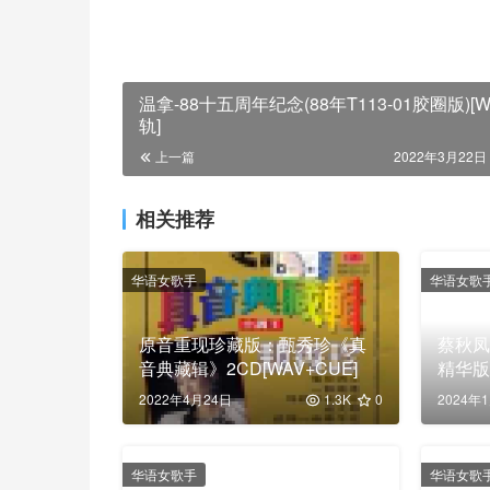
温拿-88十五周年纪念(88年T113-01胶圈版)[
轨]
上一篇
2022年3月22日 
相关推荐
华语女歌手
华语女歌
原音重现珍藏版：甄秀珍《真
蔡秋凤
音典藏辑》2CD[WAV+CUE]
精华版
[WAV
2022年4月24日
1.3K
0
2024年
华语女歌手
华语女歌