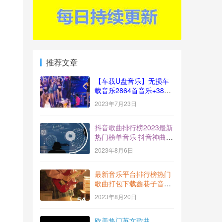
推荐文章
【车载U盘音乐】无损车
载音乐2864首音乐+383
视频[十倍音质]
2023年7月23日
抖音歌曲排行榜2023最新
热门榜单音乐 抖音神曲
BGM打包下载【2023-
2023年8月6日
7】
最新音乐平台排行榜热门
歌曲打包下载鑫巷子音乐
酷流行风向标【第54期】
2023年8月20日
欧美热门英文歌曲