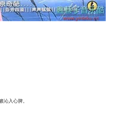
天籁沁入心脾。