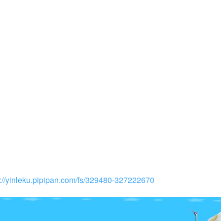
s://yinleku.pipipan.com/fs/329480-327222670