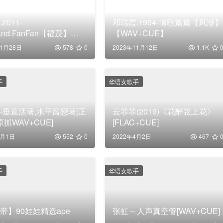
2011-
邓瑞霞.1994-情歌篇篇【风潮】
.And.FanFan【福茂】
【WAV+CUE】
V+CUE】
11月28日
578
0
2023年11月12日
1.1K
手
华语女歌手
-垂直活著,水平留戀著[正
云菲菲(2019)《花醉弦上花》
抓WAV+CUE]
[FLAC+CUE]
4月1日
552
0
2022年4月2日
467
手
华语女歌手
带】90娃娃精选ape
张虹 – 人声真空管[WAV+CUE]