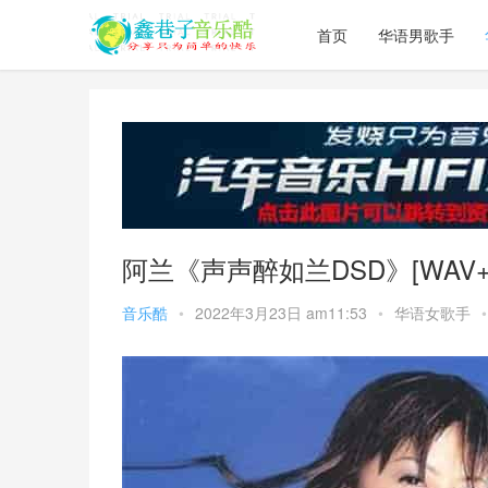
首页
华语男歌手
阿兰《声声醉如兰DSD》[WAV+
音乐酷
•
2022年3月23日 am11:53
•
华语女歌手
•