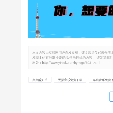
本文内容由互联网用户自发贡献，该文观点仅代表作者
发现本站有涉嫌抄袭侵权/违法违规的内容， 请发送邮件至 y
出处：http://www.yinleku.cn/hynvgs/8031.html
声声醉如兰
无损音乐免费下载
车载音乐免费