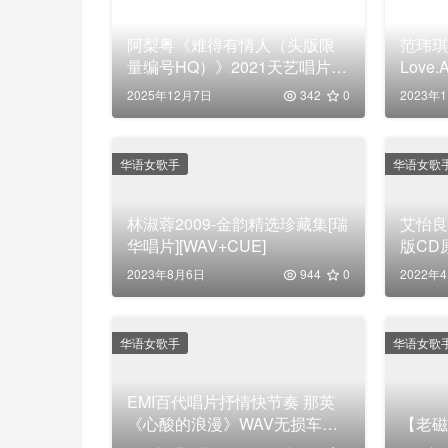
阿梨粤《难得有情人（头版限
范玮琪.
量编号HQ）》2021天艺唱片
Love
[WAV分轨]
【WA
2025年12月7日
342
0
2023年
华语女歌手
华语女歌
林淑蓉2009-金韵精选珍藏集[瑞
艾怡良
华唱片][WAV+CUE]
版CD原
2023年8月6日
944
0
2022年
华语女歌手
华语女歌
EMI百代唱片抒情快节奏 那英
《心酸的浪漫》WAV无损车载
【老磁
音乐专辑下载