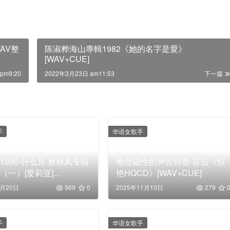
WAV整
陈淑桦海山專輯1982《她的名字是愛》
[WAV+CUE]
pm9:20
2022年3月23日 am11:53
下一篇
手
华语女歌手
1990-什么乐·蔡秋凤专辑
饱含磁性的声音特质-苏云《惊
（一）[爱莉亚]
艳HQCD》[WAV+CUE]
+CUE]
1月20日
969
0
2025年11月10日
279
手
华语女歌手