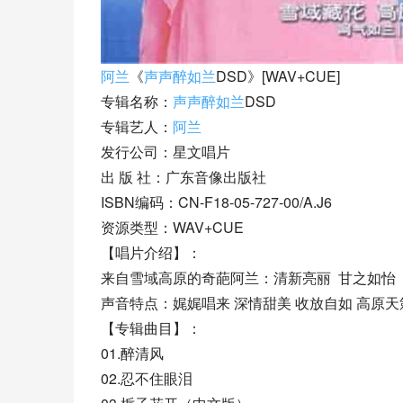
阿兰
《
声声醉如兰
DSD》[WAV+CUE]
专辑名称：
声声醉如兰
DSD
专辑艺人：
阿兰
发行公司：星文唱片
出 版 社：广东音像出版社
ISBN编码：CN-F18-05-727-00/A.J6
资源类型：WAV+CUE
【唱片介绍】：
来自雪域高原的奇葩阿兰：清新亮丽  甘之如怡
声音特点：娓娓唱来 深情甜美 收放自如 高原
【专辑曲目】：
01.醉清风
02.忍不住眼泪