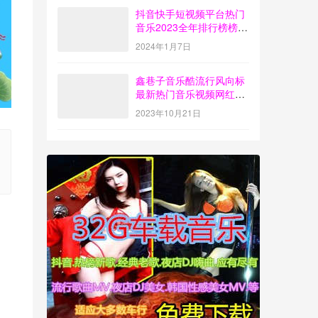
抖音快手短视频平台热门
音乐2023全年排行榜榜单
歌曲打包下载【4G】
2024年1月7日
鑫巷子音乐酷流行风向标
最新热门音乐视频网红歌
曲打包下载【第55期】
2023年10月21日