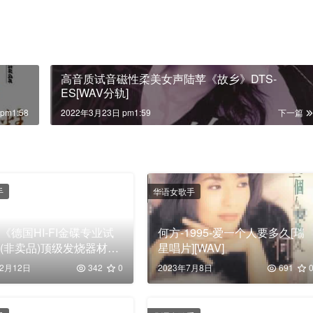
高音质试音磁性柔美女声陆苹《故乡》DTS-
ES[WAV分轨]
pm1:58
2022年3月23日 pm1:59
下一篇
手
华语女歌手
《德国HI-FI金碟专业试
何方-1995-爱一个人要多久[瑞
(非卖品)顶级发烧器材监
星唱片][WAV]
WAV+CUE]
12月12日
342
0
2023年7月8日
691