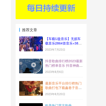
推荐文章
【车载U盘音乐】无损车
载音乐2864首音乐+383
视频[十倍音质]
2023年7月23日
抖音歌曲排行榜2023最新
热门榜单音乐 抖音神曲
BGM打包下载【2023-
2023年8月6日
7】
最新音乐平台排行榜热门
歌曲打包下载鑫巷子音乐
酷流行风向标【第54期】
2023年8月20日
欧美热门英文歌曲