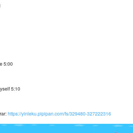
1
e 5:00
elf 5:10
r: 
https://yinleku.pipipan.com/fs/329480-327222316