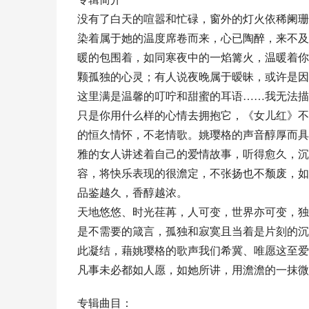
没有了白天的喧嚣和忙碌，窗外的灯火依稀阑珊
染着属于她的温度席卷而来，心已陶醉，来不及
暖的包围着，如同寒夜中的一焰篝火，温暖着你
颗孤独的心灵；有人说夜晚属于暧昧，或许是因
这里满是温馨的叮咛和甜蜜的耳语……我无法描
只是你用什么样的心情去拥抱它，《女儿红》不
的恒久情怀，不老情歌。姚璎格的声音醇厚而具
雅的女人讲述着自己的爱情故事，听得愈久，沉
容，将快乐表现的很澹定，不张扬也不颓废，如
品鉴越久，香醇越浓。
天地悠悠、时光荏苒，人可变，世界亦可变，独
是不需要的箴言，孤独和寂寞且当着是片刻的沉
此凝结，藉姚璎格的歌声我们希冀、唯愿这至爱
凡事未必都如人愿，如她所讲，用澹澹的一抹微
专辑曲目：