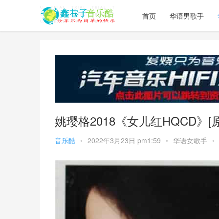
首页
华语男歌手
姚璎格2018《女儿红HQCD》[原
音乐酷
•
2022年3月23日 pm1:59
•
华语女歌手
•