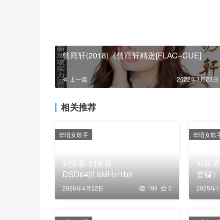
曾雨轩(2018)《曾雨轩精逊[FLAC+CUE]
上一篇
2022年3月23日 
相关推荐
华语女歌手
华语女歌
刘美君-刘美君
邓丽君
DSD64|2.8MHz/1bit
音碟》
听精品[
2026年4月22日
196
0
2025年