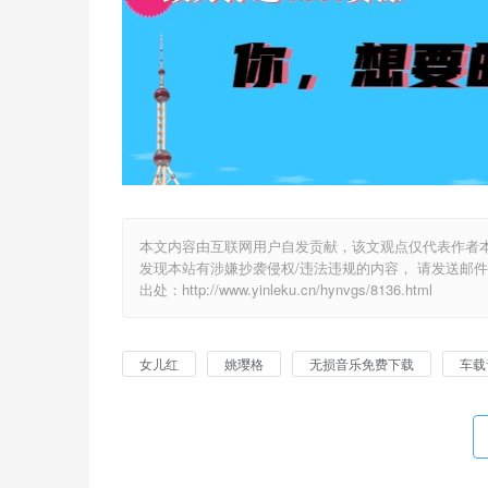
本文内容由互联网用户自发贡献，该文观点仅代表作者
发现本站有涉嫌抄袭侵权/违法违规的内容， 请发送邮件至 y
出处：http://www.yinleku.cn/hynvgs/8136.html
女儿红
姚璎格
无损音乐免费下载
车载