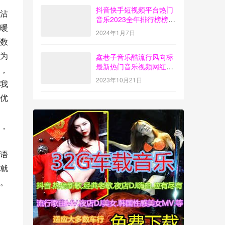
抖音快手短视频平台热门
沾
音乐2023全年排行榜榜单
暖
歌曲打包下载【4G】
2024年1月7日
数
为
鑫巷子音乐酷流行风向标
最新热门音乐视频网红歌
，
曲打包下载【第55期】
2023年10月21日
我
优
，
语
就
。