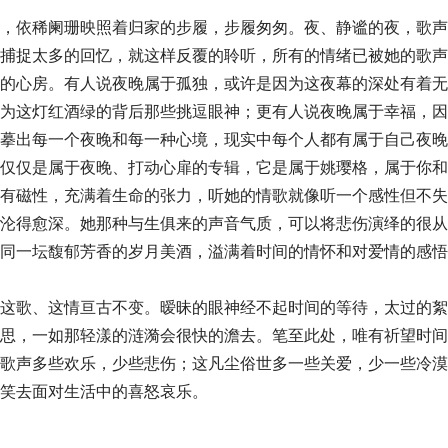
，依稀阑珊映照着归家的步履，步履匆匆。夜、静谧的夜，歌声
捕捉太多的回忆，就这样反覆的聆听，所有的情绪已被她的歌声
的心房。有人说夜晚属于孤独，或许是因为这夜幕的深处有着无
为这灯红酒绿的背后那些挑逗眼神；更有人说夜晚属于幸福，因
摹出每一个夜晚和每一种心境，现实中每个人都有属于自己夜晚
仅仅是属于夜晚、打动心扉的专辑，它是属于姚璎格，属于你和
有磁性，充满着生命的张力，听她的情歌就像听一个感性但不失
沦得愈深。她那种与生俱来的声音气质，可以将悲伤演绎的很从
同一坛馥郁芳香的岁月美酒，溢满着时间的情怀和对爱情的感悟
这歌、这情亘古不变。暧昧的眼神经不起时间的等待，太过的絮
思，一如那轻漾的涟漪会很快的澹去。笔至此处，唯有祈望时间
歌声多些欢乐，少些悲伤；这凡尘俗世多一些关爱，少一些冷漠
笑去面对生活中的喜怒哀乐。