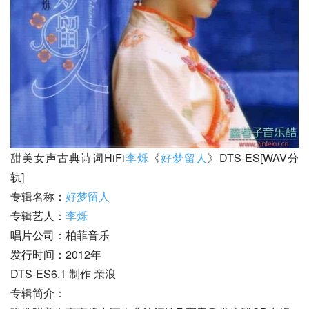
甜美女声古典诗词HiFi
李烁
《
好梦留人
》DTS-ES[WAV分
轨]
专辑名称：
好梦留人
专辑艺人：
李烁
唱片公司：柏菲音乐
发行时间：2012年
DTS-ES6.1 制作 亲浪
专辑简介：