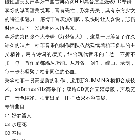
磁性甜美女声李烁中国古典诗词HiFi高音质发烧碟CD专辑
李烁的嗓音甜美悦耳，富有磁性，形象秀美，具有东方少女
的特征和魅力，感情丰富表演细腻，欢快时让人喜悦，悲伤
时催人泪下，发烧圈内人所共知。
李烁的第四张个人专辑《好梦留人》，这是一张筹备了许久
许久的唱片！柏菲音乐的制作团队依然延续着柏菲多年的主
义精神，用古诗词的凄美，结合现代音乐的自然，不折不
扣，每一首作品都竭尽所能。从筹备、创作、编曲、录制，
每一步都凝聚了柏菲同仁的心血。
秉承柏菲一贯高品质的制作，运用新SUMMING 模拟合成技
术。24Bit 192KHz高采样；双路CD复合直灌母版，声场宽
广，音色纯净。柏菲出品，Hi-Fi效果不容置疑。
专辑曲目：
01 好梦留人
02 水莲花
03 春秋