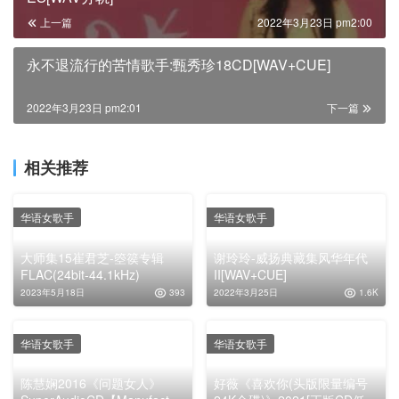
上一篇
2022年3月23日 pm2:00
永不退流行的苦情歌手:甄秀珍18CD[WAV+CUE]
2022年3月23日 pm2:01
下一篇
相关推荐
华语女歌手
华语女歌手
大师集15崔君芝-箜篌专辑
谢玲玲-威扬典藏集风华年代
FLAC(24bit-44.1kHz)
II[WAV+CUE]
2023年5月18日
393
2022年3月25日
1.6K
华语女歌手
华语女歌手
陈慧娴2016《问题女人》
好薇《喜欢你(头版限量编号