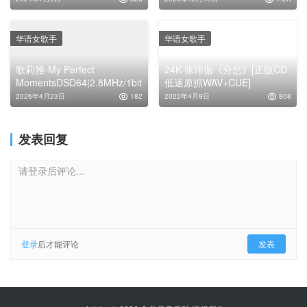
华语女歌手
华语女歌手
歌莉雅-My Perfect
24K-张玮伽《分岔》[正版CD
MomentsDSD64|2.8MHz/1bit
低速原抓WAV+CUE]
2026年4月23日
182
2022年4月9日
808
发表回复
请登录后评论...
登录
后才能评论
发表