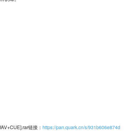
WAV+CUE].rar链接：
https://pan.quark.cn/s/931b606e874d