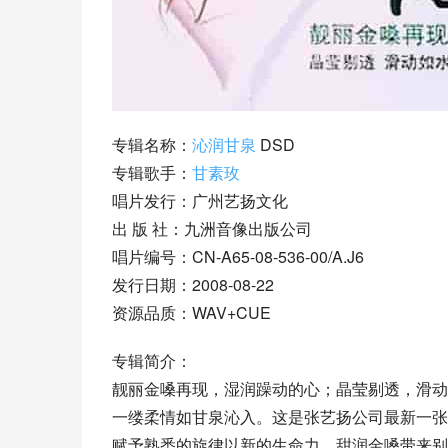
专辑名称：
沁润甘泉
 DSD
专辑歌手：
甘素玫
唱片发行：广州艺扬文化
出 版 社：九洲音像出版公司
唱片编号：CN-A65-08-536-00/A.J6
发行日期：2008-08-22
资源品质：WAV+CUE
专辑简介：
靓丽金嗓再现，湿润躁动的心；晶莹剔透，滑动
一缕柔情如甘泉沁入。这是张艺扬公司最新一张
赋予熟悉的旋律以新的生命力，甜润金嗓带来别