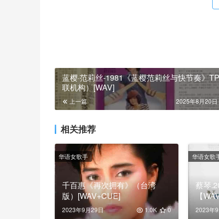
蓝樱·范莉丝-1981《蓝樱范莉丝与快节奏》T
联机构）[WAV]
上一篇
2025年8月20日 
相关推荐
华语女歌手
华语女歌
千百惠《再次拥有》（台湾
蔡琴.2
版）[WAV+CUE]
【WA
2023年9月29日
1.0K
0
2023年