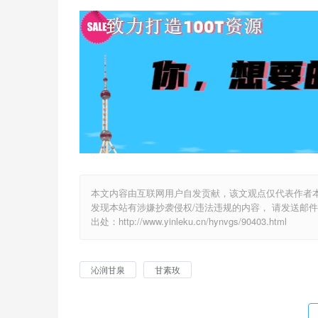
本文内容由互联网用户自发贡献，该文观点仅代表作者
发现本站有涉嫌抄袭侵权/违法违规的内容， 请发送邮件至 y
出处：http://www.yinleku.cn/hynvgs/90403.html
沁润甘泉
甘素玫