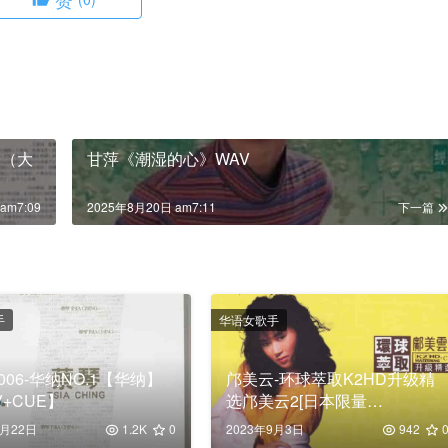
P（大
甘萍《潮湿的心》WAV
am7:09
2025年8月20日 am7:11
下一篇
手
华语女歌手
006-华纳NO.1【华纳】
邝美云-环球萃取K2HD升级精
V+CUE】
选邝美云2[日本限量
版]2017WAV
9月22日
1.2K
0
2023年9月3日
942