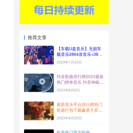
推荐文章
【车载U盘音乐】无损车
载音乐2864首音乐+383
视频[十倍音质]
2023年7月23日
抖音歌曲排行榜2023最新
热门榜单音乐 抖音神曲
BGM打包下载【2023-
2023年8月6日
7】
最新音乐平台排行榜热门
歌曲打包下载鑫巷子音乐
酷流行风向标【第54期】
2023年8月20日
欧美热门英文歌曲