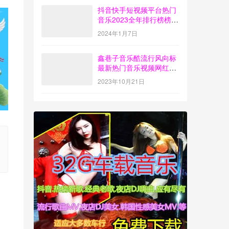
抖音快手短视频平台热门
音乐2023全年排行榜榜单
歌曲打包下载【4G】
2024年1月7日
鑫巷子音乐酷流行风向标
最新热门音乐视频网红歌
曲打包下载【第55期】
2023年10月21日