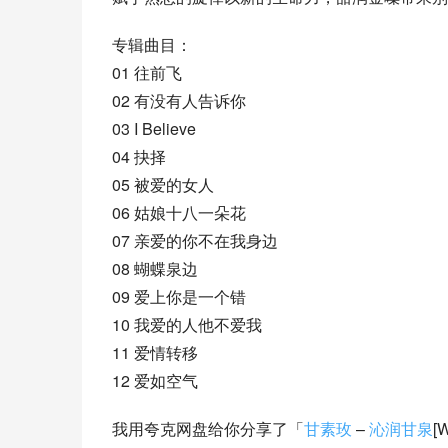
专辑曲目：
01 往前飞
02 有没有人告诉你
03 I Believe
04 抉择
05 被爱的女人
06 姑娘十八一朵花
07 亲爱的你不在我身边
08 蝴蝶泉边
09 爱上你是一个错
10 我爱的人他不爱我
11 爱情转移
12 爱如空气
我用夸克网盘给你分享了「
甘素玫
 – 
沁润甘泉
[