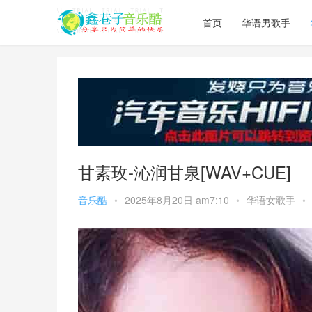
首页
华语男歌手
甘素玫-沁润甘泉[WAV+CUE]
音乐酷
•
2025年8月20日 am7:10
•
华语女歌手
•