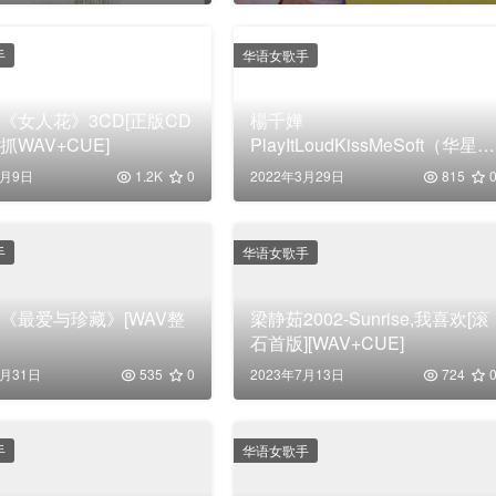
手
华语女歌手
《女人花》3CD[正版CD
楊千嬅
抓WAV+CUE]
PlayItLoudKissMeSoft（华星4
金唱片DSD）[WAV分轨]
4月9日
1.2K
0
2022年3月29日
815
手
华语女歌手
《最爱与珍藏》[WAV整
梁静茹2002-Sunrise,我喜欢[滚
石首版][WAV+CUE]
3月31日
535
0
2023年7月13日
724
手
华语女歌手