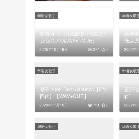
华语女歌手
华语女歌
陈洁丽《心曲(A2HD+HQCD)》
姚璎格
[正版CD抓轨WAV+CUE]
低速原
2025年10月19日
274
0
2022年
华语女歌手
华语女歌
顺子.2002-Dear+Shunza【EMI
王羽佳
百代】【WAV+CUE】
轨]
2023年11月16日
731
0
2022年
华语女歌手
华语女歌