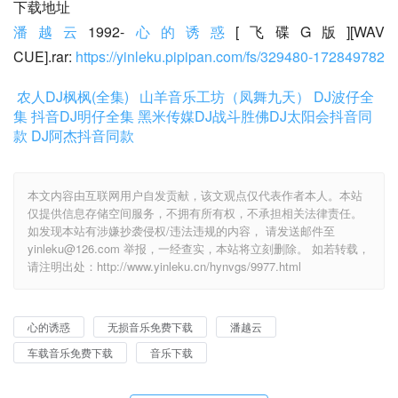
下载地址
潘越云
1992-
心的诱惑
[飞碟G版][WAV 
CUE].rar: 
https://yinleku.pipipan.com/fs/329480-172849782
农人DJ枫枫(全集)
山羊音乐工坊（凤舞九天）
DJ波仔全
集
抖音DJ明仔全集
黑米传媒DJ战斗胜佛
DJ太阳会抖音同
款
DJ阿杰抖音同款
本文内容由互联网用户自发贡献，该文观点仅代表作者本人。本站
仅提供信息存储空间服务，不拥有所有权，不承担相关法律责任。
如发现本站有涉嫌抄袭侵权/违法违规的内容， 请发送邮件至
yinleku@126.com 举报，一经查实，本站将立刻删除。 如若转载，
请注明出处：http://www.yinleku.cn/hynvgs/9977.html
心的诱惑
无损音乐免费下载
潘越云
车载音乐免费下载
音乐下载