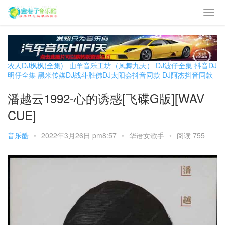
农人DJ枫枫(全集)
山羊音乐工坊（凤舞九天）
DJ波仔全集
抖音DJ
明仔全集
黑米传媒DJ战斗胜佛
DJ太阳会抖音同款
DJ阿杰抖音同款
潘越云1992-心的诱惑[飞碟G版][WAV
CUE]
音乐酷
•
2022年3月26日 pm8:57
•
华语女歌手
•
阅读 755