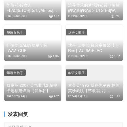
陈瑞-心碎女人
追寻音乐的梦想许茹芸《绽放
FLAC|5.1CH|DolbyAtmos|Au
的绽放的绽放》DTS-ES[WAV
ro-3D
分轨]
2026年6月29日
177
2022年3月23日
793
华语女歌手
华语女歌手
叶倩文-SALLY皇星全音
沈丹-四季歌(錄音室母帶【Hi-
[WAV+CUE]
Res】24_96)FLAC
2022年3月29日
1.0K
2024年2月26日
1.0K
华语女歌手
华语女歌手
蔡惠英.2007-英气非凡2·精挑
林美英1995-我在你左右·林美
细选福建译曲【音乐谷】
英珍藏版【艺歌唱片】
【WAV+UCE】
【WAV+CUE】
2023年7月24日
967
2024年1月18日
1.1K
发表回复