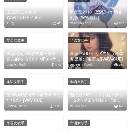
王芷蕾-悲欢岁月
陶晶莹2013《漂亮》(华纳复
WAV|44.1kHz/16bit
刻版)[WAV整轨]
2天前
42
2023年8月30日
653
华语女歌手
华语女歌手
就算她无声寂静仍是一颗星
蒋丽萍.1984-同名专辑（环球
房东的猫《闪光》MP3抖音热
复黑版）[宝丽金][WAV+CUE]
门歌曲下载
2023年2月2日
973
2025年11月29日
262
华语女歌手
华语女歌手
皇牌彩碟张清芳《全芳味15周
包娜娜.1971-回头我也不要你
年精选》[WAV CUE]
（2017梦田复黑版）【凯联
唱片】【WAVCUE】
2022年3月27日
1.3K
2023年7月4日
673
华语女歌手
华语女歌手