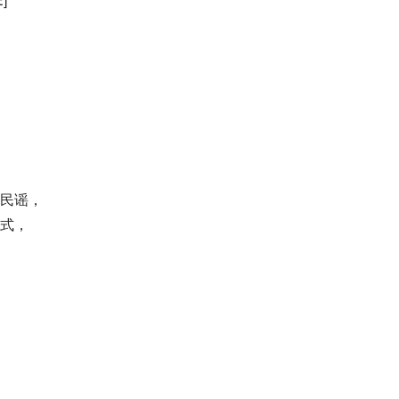
民谣，
式，