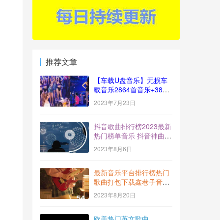
推荐文章
【车载U盘音乐】无损车
载音乐2864首音乐+383
视频[十倍音质]
2023年7月23日
抖音歌曲排行榜2023最新
热门榜单音乐 抖音神曲
BGM打包下载【2023-
2023年8月6日
7】
最新音乐平台排行榜热门
歌曲打包下载鑫巷子音乐
酷流行风向标【第54期】
2023年8月20日
欧美热门英文歌曲