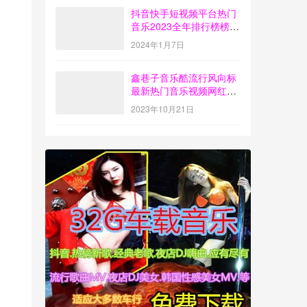
抖音快手短视频平台热门
音乐2023全年排行榜榜单
歌曲打包下载【4G】
2024年1月7日
鑫巷子音乐酷流行风向标
最新热门音乐视频网红歌
曲打包下载【第55期】
2023年10月21日