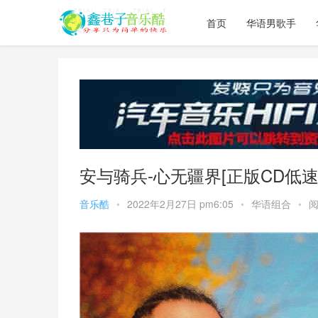
首页
华语男歌手
安与骑兵-心无疆界[正版CD低速原
音乐酷
•
2022年2月27日 pm6:05
•
华语组合
•
阅