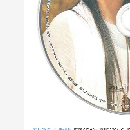
安与骑兵
–
心无疆界
[正版CD低速原抓WAV+CUE