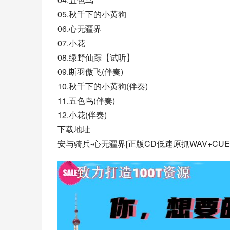
05.秋千下的小黄狗
06.心无疆界
07.小花
08.绿野仙踪【试听】
09.断羽傲飞(伴奏)
10.秋千下的小黄狗(伴奏)
11.五色鸟(伴奏)
12.小花(伴奏)
下载地址
安与骑兵-心无疆界[正版CD低速原抓WAV+CUE].z