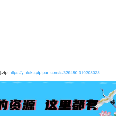
ip: 
https://yinleku.pipipan.com/fs/329480-310208023