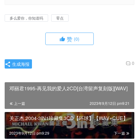
多么爱你，你知道吗
零点
赞
(0)
0
生成海报
邓丽君1995-再见我的爱人2CD[台湾留声复刻版][WAV]
上一篇
2023年9月12日 pm9:21
关正杰.2004-3IN1珍藏集3CD【环球】【WAV+CUE】
2023年9月12日 pm9:29
下一篇