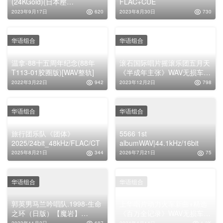
(24KGold)(日本壓
FLAC+CUE
碟)2CD2020[低速原抓
2023年9月17日
620
2023年8月30日
730
WAV+CUE]
华语组合
华语组合
温拿-88十五周年纪念(88年
滚石国际唱片摇滚乐团五月天
T113-01胶圈版)[WAV整轨]
《半成年主张》WAV无损车载
音乐下载
2022年3月22日
942
2023年12月2日
798
华语组合
华语组合
旅行团乐队《团体》
5566 1st
2025/24bit_48kHz/FLAC/CT
albumWAV|44.1kHz/16bit
2025年8月21日
344
2026年7月21日
75
华语组合
华语组合
郭英男马兰吟唱队.1998-生命
上华唱片动力火车新曲+精选
之环（日版）【魔岩】
《百万全记录》WAV无损车载
【WAV+CUE】
音乐专辑下载