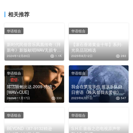
相关推荐
华语组合
华语组合
新时代民俗音乐凤凰传奇《拜
【滚石香港黄金十年】系列-
新年》新版献唱WAV无损专辑
光良品冠精选
下载
2024年12月20日
1.1K
2025年8月12日
283
华语组合
华语组合
陈洁丽鲍比达.2009-侬情
我会在梦里等你 摇滚乐队白
[WAV+CUE]
日密语《晚风替我去爱你》
MP3下载
2025年11月17日
330
2023年6月21日
547
华语组合
华语组合
BEYOND《87-9132精逊
S.H.E.蔷薇之恋电视原声带