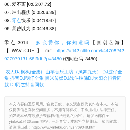
06. 爱不离 [0:05:07.72]
07. 冲出霾伏 [0:05:06.39]
08. 
零点
快乐 [0:04:18.67]
09. 我曾以为 [0:04:46.38]
零点.2014 – 
多么爱你，你知道吗
【喜创艺海】
【WAV+CUE】.rar: 
https://url42.ctfile.com/f/44708242-
927979131-68f9db?p=3480
 (访问密码: 3480)
农人DJ枫枫(全集)
山羊音乐工坊（凤舞九天）
DJ波仔全
集
抖音DJ明仔全集
黑米传媒DJ战斗胜佛
DJ太阳会抖音同
款
DJ阿杰抖音同款
本文内容由互联网用户自发贡献，该文观点仅代表作者本人。本站
仅提供信息存储空间服务，不拥有所有权，不承担相关法律责任。
如发现本站有涉嫌抄袭侵权/违法违规的内容， 请发送邮件至
yinleku@126.com 举报，一经查实，本站将立刻删除。 如若转载，
请注明出处：http://www.yinleku.cn/hyzh/69348.html