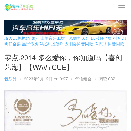
农人DJ枫枫(全集)
山羊音乐工坊（凤舞九天）
DJ波仔全集
抖音DJ
明仔全集
黑米传媒DJ战斗胜佛
DJ太阳会抖音同款
DJ阿杰抖音同款
零点.2014-多么爱你，你知道吗【喜创
艺海】【WAV+CUE】
音乐酷
•
2023年9月12日 pm9:27
•
华语组合
•
阅读 632