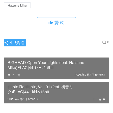
Hatsune Miku
赞
(0)
0
生成海报
BIGHEAD-Open Your Lights (feat. Hatsune
Miku)FLAC|44.1kHz/16bit
上一篇
2026年7月8日 am6:54
tilt-six-Re:tilt-six, Vol. 01 (feat. 初音ミ
ク)FLAC|44.1kHz/16bit
2026年7月8日 am6:57
下一篇