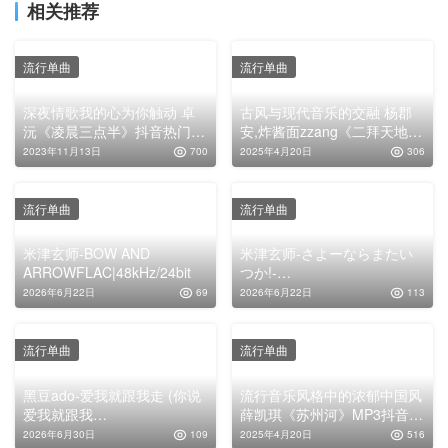
相关推荐
流行单曲
流行单曲
深夜情歌我的心为你触动 卓
古风与现代音乐的交融 杨郡
沅《凌晨三点半》抖音热门
安,炸酱面zzang《二拜天地》
MP3下载
MP3下载
2023年11月13日
700
2025年4月20日
306
流行单曲
流行单曲
米津玄师-BOW AND
米津玄师-さよーならまたい
ARROWFLAC|48kHz/24bit
つか!-
SayonaraFLAC|48kHz/24bit
2026年6月22日
69
2026年6月22日
113
流行单曲
流行单曲
黑豆ado-爱我就跟我走 (你说
流行音乐风格中的浓郁中国风
爱我就跟我
薛凯琪《苏州河》MP3抖音歌
走)FLAC|192kHz/24bit
曲下载
2026年6月30日
109
2025年4月20日
516