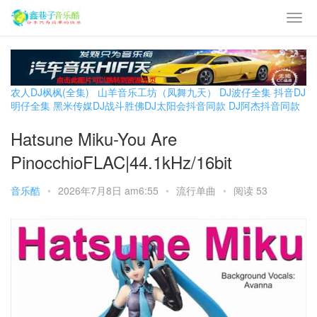
农人DJ枫枫(全集)
山羊音乐工坊（凤舞九天）
DJ波仔全集
抖音DJ
明仔全集
黑米传媒DJ战斗胜佛
DJ太阳会抖音同款
DJ阿杰抖音同款
Hatsune Miku-You Are
PinocchioFLAC|44.1kHz/16bit
音乐酷
•
2026年7月8日 am6:55
•
流行单曲
•
阅读 53