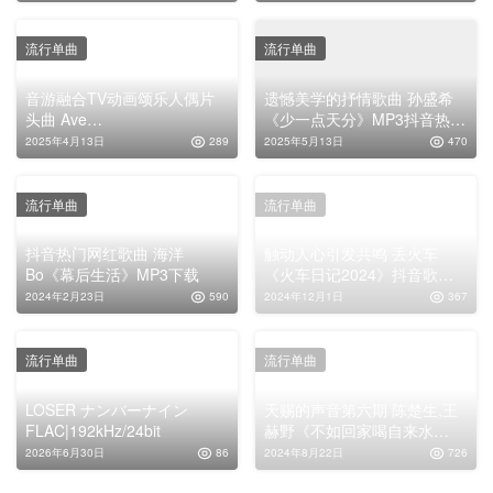
流行单曲
流行单曲
音游融合TV动画颂乐人偶片
遗憾美学的抒情歌曲 孙盛希
头曲 Ave
《少一点天分》MP3抖音热门
Mujica《KiLLKiSS》MP3下载
歌曲下载
2025年4月13日
289
2025年5月13日
470
流行单曲
流行单曲
抖音热门网红歌曲 海洋
触动人心引发共鸣 丢火车
Bo《幕后生活》MP3下载
《火车日记2024》抖音歌曲
下载
2024年2月23日
590
2024年12月1日
367
流行单曲
流行单曲
LOSER ナンバーナイン
天赐的声音第六期 陈楚生,王
FLAC|192kHz/24bit
赫野《不如回家喝自来水
(Live版) 》MP3下载
2026年6月30日
86
2024年8月22日
726