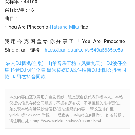
采样率：44100
采样比特：16
曲目：
1.You Are Pinocchio-
Hatsune Miku
.flac
我用夸克网盘给你分享了「You Are Pinocchio – 
Single.rar」链接：
https://pan.quark.cn/s/549a6635ce5a
农人DJ枫枫(全集)
山羊音乐工坊（凤舞九天）
DJ波仔全
集
抖音DJ明仔全集
黑米传媒DJ战斗胜佛
DJ太阳会抖音同
款
DJ阿杰抖音同款
本文内容由互联网用户自发贡献，该文观点仅代表作者本人。本站
仅提供信息存储空间服务，不拥有所有权，不承担相关法律责任。
如发现本站有涉嫌抄袭侵权/违法违规的内容， 请发送邮件至
yinleku@126.com 举报，一经查实，本站将立刻删除。 如若转载，
请注明出处：http://www.yinleku.cn/lxdq/106087.html