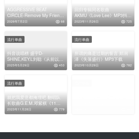
AGGRESSIVE BEAT
回归专辑同名歌曲
CIRCLE-Remove My Friends
AKMU《Love Lee》MP3抖音
expd. HATSUNE MIKU (feat.
好听的韩语歌曲下载
2026年7月2日
68
2023年11月26日
725
HATSUNE
MIKU)FLAC|44.1kHz/24bit
流行单曲
流行单曲
抖音说唱榜 盛宇D-
所谓的痛是过期的誓言 郑润
SHINE,KEY.L刘聪《从前以后
泽《失落盛行》MP3下载
PT.1》MP3下载
2025年5月29日
453
2023年10月29日
782
流行单曲
流行单曲
就把我爱意都掩埋吧 翻唱队
国漫雄狮少年主题曲 毛不易
长歌曲G.E.M.邓紫棋《11》
《无名的人》MP3抖音热门单
MP3下载
曲下载
2023年11月28日
779
2024年4月14日
823