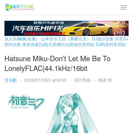
农人DJ枫枫(全集)
山羊音乐工坊（凤舞九天）
DJ波仔全集
抖音DJ
明仔全集
黑米传媒DJ战斗胜佛
DJ太阳会抖音同款
DJ阿杰抖音同款
Hatsune Miku-Don’t Let Me Be To
LonelyFLAC|44.1kHz/16bit
音乐酷
•
2026年7月8日 am6:59
•
流行单曲
•
阅读 55