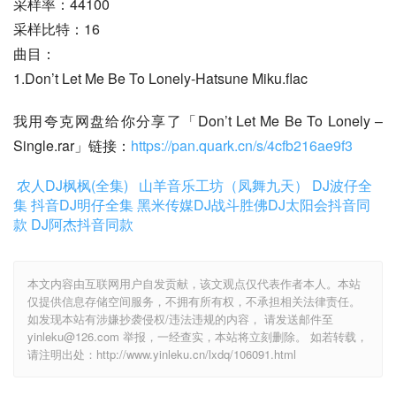
采样率：44100
采样比特：16
曲目：
1.Don’t Let Me Be To Lonely-Hatsune Miku.flac
我用夸克网盘给你分享了「Don’t Let Me Be To Lonely – 
Single.rar」链接：
https://pan.quark.cn/s/4cfb216ae9f3
农人DJ枫枫(全集)
山羊音乐工坊（凤舞九天）
DJ波仔全
集
抖音DJ明仔全集
黑米传媒DJ战斗胜佛
DJ太阳会抖音同
款
DJ阿杰抖音同款
本文内容由互联网用户自发贡献，该文观点仅代表作者本人。本站
仅提供信息存储空间服务，不拥有所有权，不承担相关法律责任。
如发现本站有涉嫌抄袭侵权/违法违规的内容， 请发送邮件至
yinleku@126.com 举报，一经查实，本站将立刻删除。 如若转载，
请注明出处：http://www.yinleku.cn/lxdq/106091.html