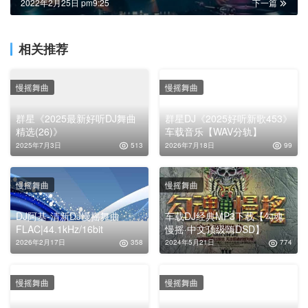
2022年2月25日 pm9:25
下一篇
相关推荐
慢摇舞曲
慢摇舞曲
群星《2025最新好听DJ舞曲
群星DJ《2025好听新歌453》
精选(26)》
车载音乐【WAV分轨】
2025年7月3日
513
2026年7月18日
99
慢摇舞曲
慢摇舞曲
DJ阿基-清新DJ慢摇舞曲
车载DJ经典MP3下载【勾魂
FLAC|44.1kHz/16bit
慢摇·中文顶级嗨DSD】
2026年2月17日
358
2024年5月21日
774
慢摇舞曲
慢摇舞曲