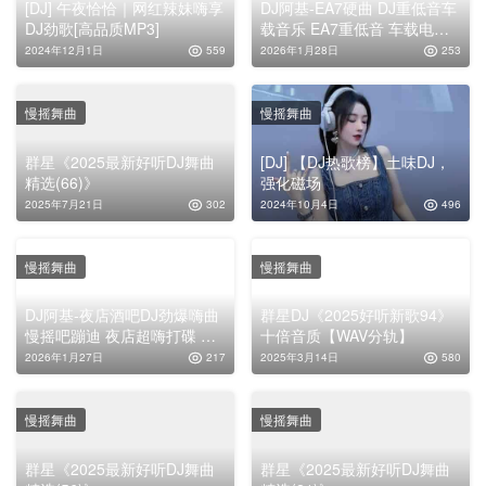
[DJ] 午夜恰恰｜网红辣妹嗨享
DJ阿基-EA7硬曲 DJ重低音车
DJ劲歌[高品质MP3]
载音乐 EA7重低音 车载电音
低音炮-EP
2024年12月1日
559
2026年1月28日
253
慢摇舞曲
慢摇舞曲
群星《2025最新好听DJ舞曲
[DJ] 【DJ热歌榜】土味DJ，
精选(66)》
强化磁场
2025年7月21日
302
2024年10月4日
496
慢摇舞曲
慢摇舞曲
DJ阿基-夜店酒吧DJ劲爆嗨曲
群星DJ《2025好听新歌94》
慢摇吧蹦迪 夜店超嗨打碟 车
十倍音质【WAV分轨】
载DJ劲爆舞曲-EP
2026年1月27日
217
2025年3月14日
580
慢摇舞曲
慢摇舞曲
群星《2025最新好听DJ舞曲
群星《2025最新好听DJ舞曲