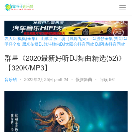
农人DJ枫枫(全集)
山羊音乐工坊（凤舞九天）
DJ波仔全集
抖音DJ
明仔全集
黑米传媒DJ战斗胜佛
DJ太阳会抖音同款
DJ阿杰抖音同款
群星《2020最新好听DJ舞曲精选(52)》
【320K/MP3】
音乐酷
•
2022年2月25日 pm9:24
•
慢摇舞曲
•
阅读 561