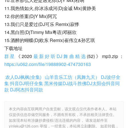
10.世界那么大还是遇见你(DjY Mix)程响
11.我热情如火,你冰冻成河(Dj金诚 Mix)黄静美
12.你的答案(DjY Mix)阿冗
13.我们只是爱过(DJ可乐 Remix)寂悸
14.黑白照(DjTimmy Mix粤语)邓丽欣
15.酒醉的蝴蝶(Dj欧东 Remix)崔伟立&孙艺琪
下载地址
群星
《2020
最新好听DJ舞曲精选
(52)》mp3.zip：
https://u062.com/file/19888902-474730163
农人DJ枫枫(全集)
山羊音乐工坊（凤舞九天）
DJ波仔全
集
抖音DJ明仔全集
黑米传媒DJ战斗胜佛
DJ太阳会抖音同
款
DJ阿杰抖音同款
本文内容由互联网用户自发贡献，该文观点仅代表作者本人。本站
仅提供信息存储空间服务，不拥有所有权，不承担相关法律责任。
如发现本站有涉嫌抄袭侵权/违法违规的内容， 请发送邮件至
yinleku@126.com 举报，一经查实，本站将立刻删除。 如若转载，