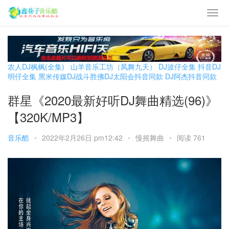
农人DJ枫枫(全集)
山羊音乐工坊（凤舞九天）
DJ波仔全集
抖音DJ
明仔全集
黑米传媒DJ战斗胜佛
DJ太阳会抖音同款
DJ阿杰抖音同款
群星《2020最新好听DJ舞曲精选(96)》
【320K/MP3】
音乐酷
•
2022年2月26日 pm12:42
•
慢摇舞曲
•
阅读 761