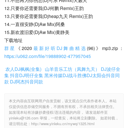
11.不想再为你伤悲(Dj可乐 Remix)天籁天
12.只要你还需要我(DJ何鹏 Remix)王韵
13.只要你还需要我(Djheap九天 Remix)王韵
14.一直很安静(DjAw Mix)阿桑
15.新欢渡旧爱(DjAw Mix)黄静美
下载地址
群星
《2020
最新好听DJ舞曲精选
(96)》mp3.zip：
https://u062.com/file/19888902-477957045
农人DJ枫枫(全集)
山羊音乐工坊（凤舞九天）
DJ波仔全
集
抖音DJ明仔全集
黑米传媒DJ战斗胜佛
DJ太阳会抖音同
款
DJ阿杰抖音同款
本文内容由互联网用户自发贡献，该文观点仅代表作者本人。本站
仅提供信息存储空间服务，不拥有所有权，不承担相关法律责任。
如发现本站有涉嫌抄袭侵权/违法违规的内容， 请发送邮件至
yinleku@126.com 举报，一经查实，本站将立刻删除。 如若转载，
请注明出处：http://www.yinleku.cn/mywq/1325.html