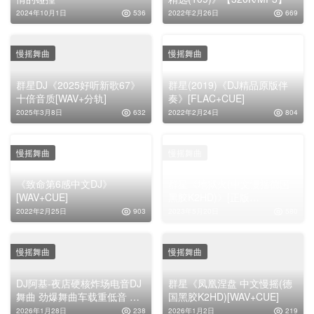
2024年10月1日
536
2022年2月26日
669
慢摇舞曲
慢摇舞曲
群星DJ《2025好听新歌67》
群星(2019)《DJ精品原版伴
十倍音质[WAV+分轨]
奏》[FLAC+CUE]
2025年3月8日
632
2022年2月24日
804
慢摇舞曲
慢摇舞曲
《致命第6感中文DJ》
群星《地狱火(中文慢摇德国
[WAV+CUE]
黑胶K2HD)》[正版
WAV+CUE]
2022年2月25日
903
2023年5月20日
580
慢摇舞曲
慢摇舞曲
DJ阿基-夜店硬核炸场电音DJ
群星《凤凰涅盘 中文慢摇(德
舞曲 劲爆舞曲车载重低音 酒
国黑胶K2HD)[WAV+CUE]
吧氛围舞曲-EP
2026年1月28日
238
2026年1月2日
219