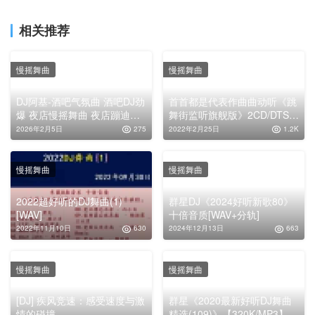
相关推荐
慢摇舞曲
慢摇舞曲
DJ阿基-酒吧气氛曲 酒吧DJ劲
首首都是代表作曲曲动听《跳
爆 夜店慢摇舞曲 夜店蹦迪DJ
舞街监听旗舰版》2CD/DTS-
车载重低音 电音DJ –
ES[WAV分轨]
2026年2月5日
275
2022年2月25日
1.2K
EPFLAC|44.1kHz/16bit
慢摇舞曲
慢摇舞曲
2022超好听的DJ舞曲(1)
群星DJ《2024好听新歌80》
[WAV]
十倍音质[WAV+分轨]
2022年11月10日
630
2024年12月13日
663
慢摇舞曲
慢摇舞曲
[DJ] 疾风竞速：感受速度与激
群星《2020最新好听DJ舞曲
情的碰撞
精选(109)》【320K/MP3】