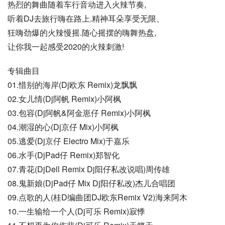
热烈的舞曲随着车行音动进入火辣节奏,
听着DJ去旅行嗨在路上.精神耳朵享受无限、
狂嗨劲爆的火辣慢摇.随心摇摆的嗨舞热盘,
让你我一起感受2020的火辣刺激!
专辑曲目
01.惜别的海岸(Dj欧东 Remix)龙飘飘
02.女儿情(Dj阿帆 Remix)小阿枫
03.包容(Dj阿帆&阿金崽仔 Remix)小阿枫
04.潮湿的心(Dj京仔 Mix)小阿枫
05.逃爱(Dj京仔 Electro Mix)于嘉乐
06.水手(DjPad仔 Remix)郑智化
07.青花(DjDell Remix Dj阳仔私改说唱)周传雄
08.鬼新娘(DjPad仔 Mix Dj阳仔私改)杰儿合唱团
09.点歌的人(桂D编曲团DJ欧东Remix V2)海来阿木
10.一生输给一个人(Dj可乐 Remix)寂悸