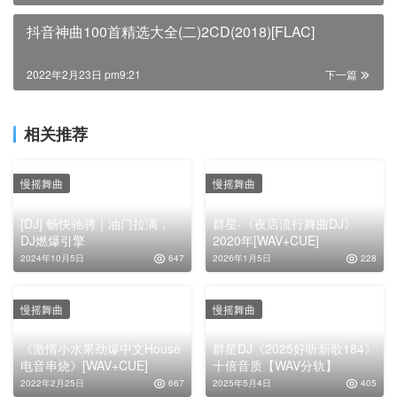
抖音神曲100首精选大全(二)2CD(2018)[FLAC]
2022年2月23日 pm9:21
下一篇
相关推荐
慢摇舞曲
慢摇舞曲
[DJ] 畅快驰骋｜油门拉满，
群星-《夜店流行舞曲DJ》
DJ燃爆引擎
2020年[WAV+CUE]
2024年10月5日
647
2026年1月5日
228
慢摇舞曲
慢摇舞曲
《激情小水果劲爆中文House
群星DJ《2025好听新歌184》
电音串烧》[WAV+CUE]
十倍音质【WAV分轨】
2022年2月25日
667
2025年5月4日
405