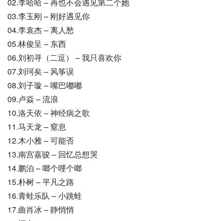
02.李哈哈 – 再也不会遇见第二个她
03.李玉刚 – 刚好遇见你
04.李袁杰 – 离人愁
05.林俊呈 – 东西
06.刘初寻（二逗） – 我只喜欢你
07.刘珂矣 – 风筝误
08.刘子璇 – 嘴巴嘟嘟
09.卢焱 – 流浪
10.洛天依 – 神经病之歌
11.马天龙 – 窒息
12.木小雅 – 可能否
13.南宫嘉骏 – 回忆总想哭
14.鹏泊 – 啷个哩个啷
15.朴树 – 平凡之路
16.青蛙乐队 – 小跳蛙
17.曲肖冰 – 静悄悄