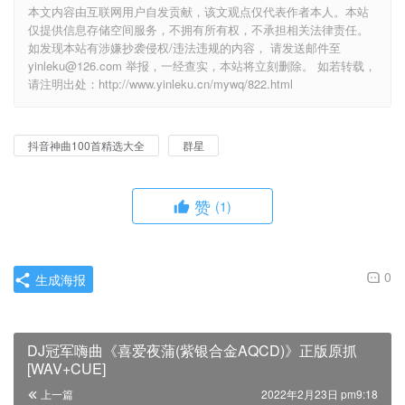
本文内容由互联网用户自发贡献，该文观点仅代表作者本人。本站
仅提供信息存储空间服务，不拥有所有权，不承担相关法律责任。
如发现本站有涉嫌抄袭侵权/违法违规的内容， 请发送邮件至
yinleku@126.com 举报，一经查实，本站将立刻删除。 如若转载，
请注明出处：http://www.yinleku.cn/mywq/822.html
抖音神曲100首精选大全
群星
赞
(1)
0
生成海报
DJ冠军嗨曲《喜爱夜蒲(紫银合金AQCD)》正版原抓
[WAV+CUE]
上一篇
2022年2月23日 pm9:18