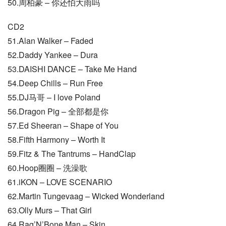
50.周柏豪 – 你还怕大雨吗
CD2
51.Alan Walker – Faded
52.Daddy Yankee – Dura
53.DAISHI DANCE – Take Me Hand
54.Deep Chills – Run Free
55.DJ马哥 – I love Poland
56.Dragon Pig – 全部都是你
57.Ed Sheeran – Shape of You
58.Fifth Harmony – Worth It
59.Fitz & The Tantrums – HandClap
60.Hoop圈圈 – 洗澡歌
61.iKON – LOVE SCENARIO
62.Martin Tungevaag – Wicked Wonderland
63.Olly Murs – That Girl
64.Rag’N’Bone Man – Skin