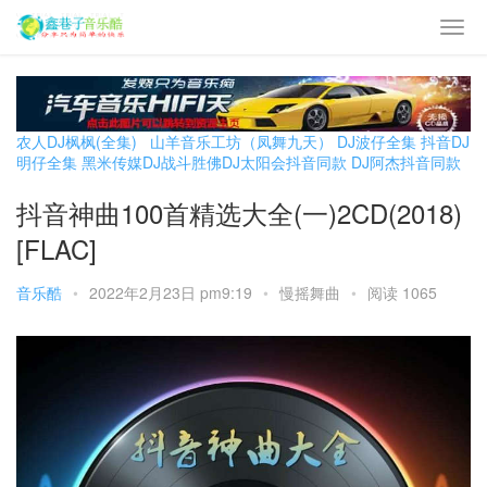
农人DJ枫枫(全集)
山羊音乐工坊（凤舞九天）
DJ波仔全集
抖音DJ
明仔全集
黑米传媒DJ战斗胜佛
DJ太阳会抖音同款
DJ阿杰抖音同款
抖音神曲100首精选大全(一)2CD(2018)
[FLAC]
音乐酷
•
2022年2月23日 pm9:19
•
慢摇舞曲
•
阅读 1065