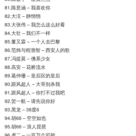
81.陈意涵 – 我喜欢你
82.大泫 – 静悄悄
83.大张伟 – 我怎么这么好看
84.大壮 – 我们不一样
85.董又霖 – 一个人去巴黎
86.范炜与程渤智 – 西安人的歌
87.冯提莫 – 佛系少女
88.高安 – 花桥流水
89.葛仲珊 – 皇后区的皇后
90.跟风超人 – 大哥别杀我
91.跟风超人 – 你打不过我吧
92.贺一航 – 请先说你好
93.黑龙 – 38度6
94.胡66 – 空空如也
95.胡66 – 浪人琵琶
96.虎二 – 一百万个可能