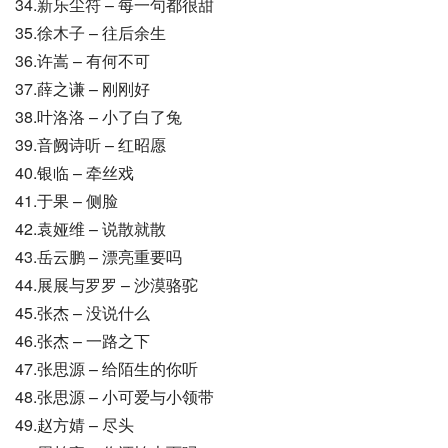
34.新乐尘符 – 每一句都很甜
35.徐木子 – 往后余生
36.许嵩 – 有何不可
37.薛之谦 – 刚刚好
38.叶洛洛 – 小了白了兔
39.音阙诗听 – 红昭愿
40.银临 – 牵丝戏
41.于果 – 侧脸
42.袁娅维 – 说散就散
43.岳云鹏 – 漂亮重要吗
44.展展与罗罗 – 沙漠骆驼
45.张杰 – 没说什么
46.张杰 – 一路之下
47.张思源 – 给陌生的你听
48.张思源 – 小可爱与小领带
49.赵方婧 – 尽头