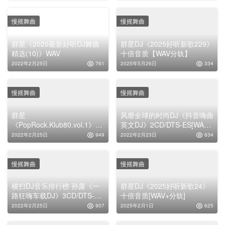
慢摇舞曲
慢摇舞曲
群星《2020最新好听DJ舞曲
群星DJ《2025好听新歌229》
精选(10)》WAV
十倍音质【WAV分轨】
2022年2月25日
761
2025年5月26日
334
慢摇舞曲
慢摇舞曲
群星
风靡全球的时尚DJ《抖音嗨曲
《PopRock.Klub80.vol.1》
英文DJ》2CD/DTS-ES[WAV
2CD[正版CD低速原抓
分轨]
2022年2月25日
949
2022年2月23日
634
WAV+CUE]
慢摇舞曲
慢摇舞曲
横扫DJ音乐排行榜 孙露《一
群星DJ《2025好听新歌24》
路狂嗨车载DJ》3CD/DTS-
十倍音质[WAV+分轨]
ES[WAV分轨]
2022年2月25日
907
2025年2月1日
625