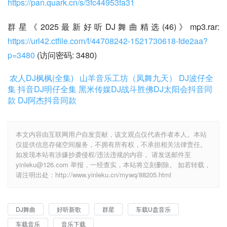
https://pan.quark.cn/s/3fc44953fa31
群星《2025最新好听DJ舞曲精选(46)》mp3.rar:
https://url42.ctfile.com/f/44708242-1521730618-fde2aa?
p=3480
(访问密码: 3480)
农人DJ枫枫(全集)
山羊音乐工坊（凤舞九天）
DJ波仔全
集
抖音DJ明仔全集
黑米传媒DJ战斗胜佛
DJ太阳会抖音同
款
DJ阿杰抖音同款
本文内容由互联网用户自发贡献，该文观点仅代表作者本人。本站
仅提供信息存储空间服务，不拥有所有权，不承担相关法律责任。
如发现本站有涉嫌抄袭侵权/违法违规的内容， 请发送邮件至
yinleku@126.com 举报，一经查实，本站将立刻删除。 如若转载，
请注明出处：http://www.yinleku.cn/mywq/88205.html
DJ舞曲
好听新歌
群星
车载U盘音乐
车载音乐
音乐下载