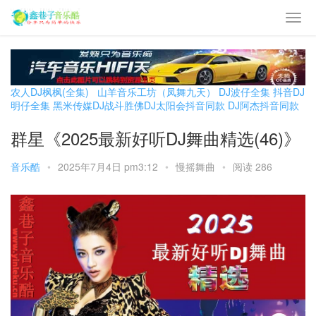
农人DJ枫枫(全集)
山羊音乐工坊（凤舞九天）
DJ波仔全集
抖音DJ
明仔全集
黑米传媒DJ战斗胜佛
DJ太阳会抖音同款
DJ阿杰抖音同款
群星《2025最新好听DJ舞曲精选(46)》
音乐酷
•
2025年7月4日 pm3:12
•
慢摇舞曲
•
阅读 286