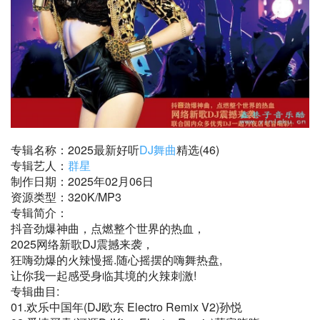
专辑名称：2025最新好听
DJ舞曲
精选(46)
专辑艺人：
群星
制作日期：2025年02月06日
资源类型：320K/MP3
专辑简介：
抖音劲爆神曲，点燃整个世界的热血，
2025网络新歌DJ震撼来袭，
狂嗨劲爆的火辣慢摇.随心摇摆的嗨舞热盘,
让你我一起感受身临其境的火辣刺激!
专辑曲目:
01.欢乐中国年(DJ欧东 Electro Remix V2)孙悦