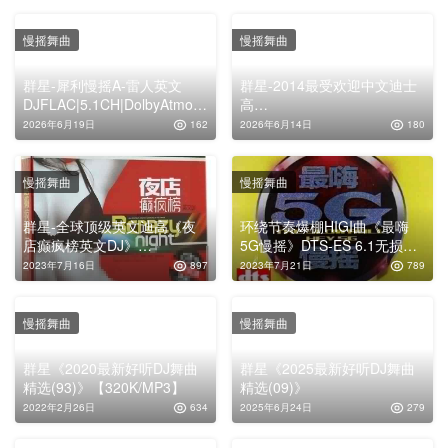
慢摇舞曲
慢摇舞曲
群星-犀利慢摇A-雷人英文
群星-2014最受欢迎中文迪士
DJFLAC|5.1CH|DolbyAtmos|
高
Auro-3D
ⅡFLAC|5.1CH|DolbyAtmos|
2026年6月19日
162
2026年6月14日
180
Auro-3D
慢摇舞曲
慢摇舞曲
群星-全球顶级英文迪高《夜
环绕节奏爆棚HIGI曲《最嗨
店癫疯榜英文DJ》
5G慢摇》DTS-ES 6.1无损车
[WAV+CUE]
载音乐专辑下载
2023年7月16日
897
2023年7月21日
789
慢摇舞曲
慢摇舞曲
群星《2020最新好听DJ舞曲
群星《2025最新好听DJ舞曲
精选(93)》【320K/MP3】
精选(09)》
2022年2月26日
634
2025年6月24日
279