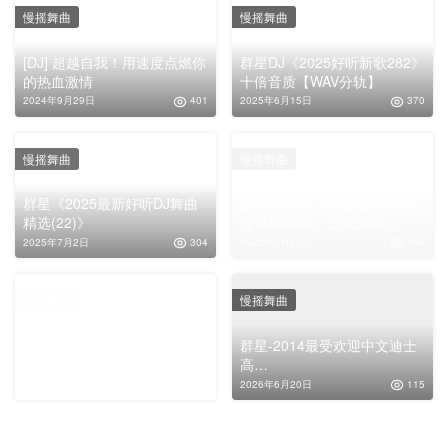
慢摇舞曲
慢摇舞曲
[DJ] 超越自我！用速度点燃你
群星DJ《2025好听新歌282》
的热血激情
十倍音质【WAV分轨】
2024年9月29日
401
2025年6月15日
370
慢摇舞曲
慢摇舞曲
群星《2025最新好听DJ舞曲
DJ冠军嗨曲《喜爱夜蒲(紫银
精选(22)》
合金AQCD)》正版原抓
[WAV+CUE]
2025年7月2日
304
2022年2月23日
665
慢摇舞曲
慢摇舞曲
车载音响顶级hifi测试大碟
群星-2014最受欢迎中文迪士
《开车去嗨吧》DTS中文DJ摇
高
滚无损专辑
ⅠFLAC|5.1CH|DolbyAtmos|
2023年9月17日
983
2026年6月20日
115
Auro-3D