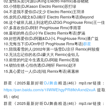
02.爱情买卖(河源DJKing Electro Remix)慕容晓晓
03.小情歌(DJKason Electro Remix)苏打绿
04.不是我不爱你(DJ文少 Electro Remix)王羽泽
05.农民(DJ细文&DJ南仔 Electro Remix粤语)Beyond
06.这个破班儿就上到这吧(DJZGG ProgHouse Rmx)王一佳
07.多喜欢你(DJ阿轩 ProgHouse Rmx)李雨霏
08.最初的终点(DJ小Ye Electro Remix粤语)梦涵
09.好想再爱你(DJ阿颖&DJ小L ProgHouse Rmx)潘广益
10.无悔当下(DJOm华仔 ProgHouse Rmx粤语)
群星
11.陪我看雪的人(2002年第一场雪DJ京仔 Remix)柯较瘦
12.无法忘记你的名(DJ豪大大 Remix)金钰儿
13.前世的约定今生遇见(DJ阿能 Remix)苍狼
14.锁怕生锈 心怕伤透(DJ翊轩 Remix)赵洋
15.真心爱过一人(DJ彭锐 Remix粤语)蒋蕙林
群星《2025最新好听
DJ舞曲
精选(46)》mp3.rar链接：
https://pan.baidu.com/s/1IlWWEhgyPR8fkhAxnd2xuA
提取
码：q6xj
群星《2025最新好听DJ舞曲精选(46)》mp3.rar链接：