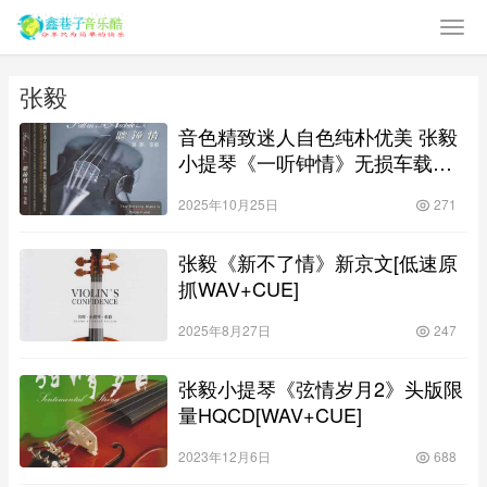
张毅
音色精致迷人自色纯朴优美 张毅
小提琴《一听钟情》无损车载纯
音专辑
2025年10月25日
271
张毅《新不了情》新京文[低速原
抓WAV+CUE]
2025年8月27日
247
张毅小提琴《弦情岁月2》头版限
量HQCD[WAV+CUE]
2023年12月6日
688