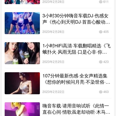
2023年2月28日
611
歌连版高清靓碟
3小时30分钟嗨音车载DJ·伤感女
声《伤心到天明DJ·首首心酸动听
DJ》，慢歌连版高清靓碟
2023年2月28日
405
1小时HiFi高清·车载翻唱精选《飞
蛾扑火·风雨无阻·口是心非·你爱
我像谁·问·我是真的爱上你》，慢
2023年2月25日
423
歌连版高清靓碟
107分钟最新伤感·全女声精选集
《想你的时候问月亮·不染世俗·九
点半·给你最后的爱是成全》，慢
2023年2月22日
463
歌连版高清靓碟
嗨音车载·请用音响试听《此情一
直在心间·情歌虽老却动听·木马诗