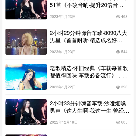
51首《不改音响·提升20倍音
质》，慢歌连版高清靓碟
2023年1月23日
468
2小时29分钟嗨音车载·8090八大
男星《首首耐听·精选成名好
歌》，慢歌连版高清靓碟
2023年1月23日
544
老歌精选·怀旧经典《车载每首歌
都值得回味·车载必备流行》，慢
歌连版高清靓碟
2023年1月22日
393
2小时33分钟嗨音车载·沙哑烟嗓
男声《这人生啊·我这一生·曾经心
痛》，慢歌连版高清靓碟
2022年12月18日
605