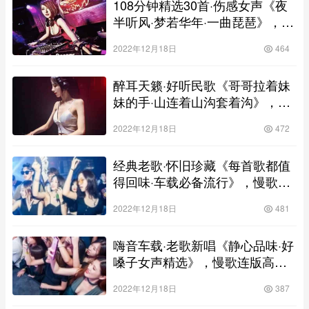
108分钟精选30首·伤感女声《夜
半听风·梦若华年·一曲琵琶》，慢
歌连版高清靓碟
2022年12月18日
464
醉耳天籁·好听民歌《哥哥拉着妹
妹的手·山连着山沟套着沟》，慢
歌连版高清靓碟
2022年12月18日
472
经典老歌·怀旧珍藏《每首歌都值
得回味·车载必备流行》，慢歌连
版高清靓碟
2022年12月18日
481
嗨音车载·老歌新唱《静心品味·好
嗓子女声精选》，慢歌连版高清
靓碟
2022年12月18日
387