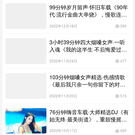
99分钟岁月留声·怀旧车载《90年
代·流行金曲大串烧》，慢歌连版
高清靓碟
2022年12月18日
393
3小时39分钟四大烟嗓女声·一听
入魂《我的这半生·不后悔爱过你·
不再相信谁·一曲诉悲伤》，慢歌
2022年11月24日
477
连版高清靓碟
103分钟烟嗓女声精选·伤感情歌
《最后我只余一句你留下的对不
起》，慢歌连版高清靓碟
2022年11月20日
515
76分钟嗨音车载·大师精选DJ《有
始无终·最美街道》，重鼓慢摇高
清舞曲串烧大碟
2022年10月17日
400