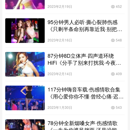
人·多情总被无情恼》，慢歌连版
2023年2月19日
452
高清靓碟
95分钟男人必听·撕心裂肺伤感
《只剩半条命别再靠近我·别把爱
你的人弄丢了》，慢歌连版高清
2023年2月16日
548
靓碟
87分钟8D立体声·四声道环绕
HiFi《分手了别来打扰我·今夜你
会不会想起我》，慢歌连版高清
2023年2月14日
409
靓碟
117分钟嗨音车载·伤感情歌合集
《用心爱你你不懂·曾经心痛·迟来
的爱·错过的情人·我曾用心爱着
2023年1月30日
543
你》，慢歌连版高清靓碟
78分钟全新烟嗓女声·伤感情歌
《一生为你遮风挡雨·还是没能和