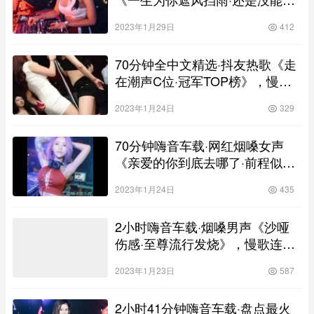
你到结局》，慢歌连版高清靓碟
2023年1月29日
412
70分钟全中文精选·抖友热歌《走
在潮声C位·冠军TOP榜》，慢歌
连版高清靓碟
2023年1月24日
329
70分钟嗨音车载·网红烟嗓女声
《亲爱的你到底去哪了·前程似锦·
爱情总让我心痛》，慢歌连版高
2023年1月24日
435
清靓碟
2小时嗨音车载·烟嗓男声《沙哑
伤感·至尊流行发烧》，慢歌连版
高清靓碟
2023年1月23日
587
2小时41分钟嗨音车载·盘点最火