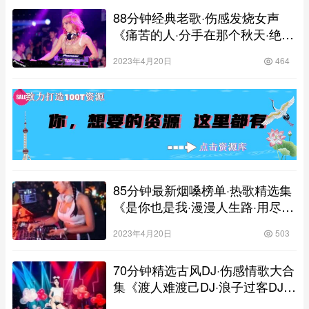
88分钟经典老歌·伤感发烧女声
《痛苦的人·分手在那个秋天·绝口
不提爱你·黄玫瑰·离别的车站》，
2023年4月20日
464
慢歌连版高清靓碟
85分钟最新烟嗓榜单·热歌精选集
《是你也是我·漫漫人生路·用尽余
生忘记你·为爱上锁》，慢歌连版
2023年4月20日
503
高清靓碟
70分钟精选古风DJ·伤感情歌大合
集《渡人难渡己DJ·浪子过客DJ·
渡我不渡她DJ·忘川人间DJ》，慢