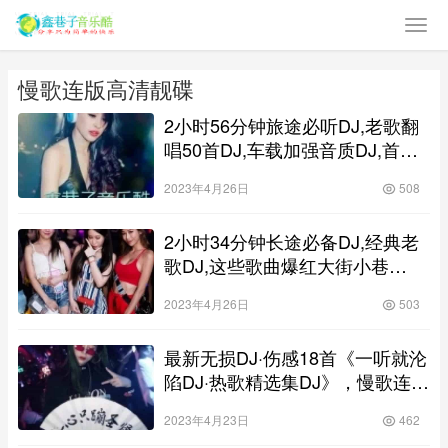
慢歌连版高清靓碟
2小时56分钟旅途必听DJ,老歌翻
唱50首DJ,车载加强音质DJ,首首
动听DJ,慢歌连版高清靓碟DJ
2023年4月26日
508
2小时34分钟长途必备DJ,经典老
歌DJ,这些歌曲爆红大街小巷
DJ,DVD音质DJ,慢歌连版高清靓
2023年4月26日
503
碟DJ
最新无损DJ·伤感18首《一听就沦
陷DJ·热歌精选集DJ》，慢歌连版
高清靓碟
2023年4月23日
462