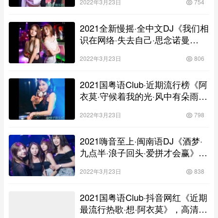
2022年3月23日
754
2021全新慢摇·全中文DJ《我们相
识在网络·失去自己·思念诺曼
底》，车载舞曲串烧大碟！
2022年3月23日
806
2021国粤语Club·近期流行榜《阿
衣莫·守候着我的光·风中有朵雨做
的云》，爆火DJ中文车载舞曲靓
2022年3月23日
798
碟！
2021嗨音至上·闽南语DJ《酒梦·
九点半·浪子回头·爱拼才会赢》，
车载精选舞曲大碟！
2022年3月23日
838
2021国粤语Club·抖音网红《近期
最流行热歌·想·阿衣莫》，高清舞