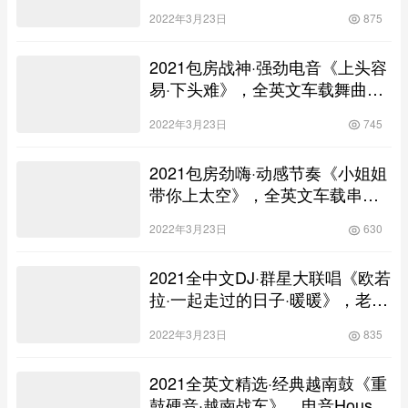
曲串烧大碟！
2022年3月23日
875
2021包房战神·强劲电音《上头容
易·下头难》，全英文车载舞曲大
碟！
2022年3月23日
745
2021包房劲嗨·动感节奏《小姐姐
带你上太空》，全英文车载串烧
大碟！
2022年3月23日
630
2021全中文DJ·群星大联唱《欧若
拉·一起走过的日子·暖暖》，老歌
重现车载舞曲串烧大碟！
2022年3月23日
835
2021全英文精选·经典越南鼓《重
鼓硬音·越南战车》，电音House