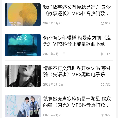
我们故事还长有你就是远方 云汐
《故事还长》MP3抖音热门歌曲
下载
2023年3月26日
912
仍不悔少年模样 就是南方凯《巡
光》MP3抖音正能量歌曲下载
2023年2月10日
1.1K
情感不再交流世界开始失温 蔡健
雅《失语者》MP3黑暗电子乐曲
下载
2023年2月2日
732
就算她无声寂静仍是一颗星 房东
的猫《闪光》MP3抖音热门歌曲
下载
2023年2月2日
977