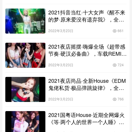
2021抖音当红·十大女声《醒不来
的梦·原来爱没有遗弃我》，全中
文超嗨DJ车载慢摇大碟！
2022年3月23日
661
2021夜店摇摆·嗨爆全场《超带感
节奏·硬汉必备曲》，车载REMIX
舞曲靓碟！
2022年3月23日
724
2021夜店尚品·全新House《EDM
鬼佬私货·极品弹跳旋律》，全英
文车载舞曲大碟！
2022年3月23日
766
2021国粤语House·近期全网爆火
《等·两个人的世界一个人睡》，
车载气氛串烧靓碟！