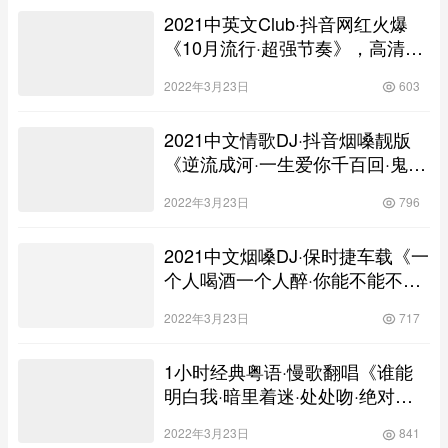
2021中英文Club·抖音网红火爆
《10月流行·超强节奏》，高清舞
曲串烧嗨碟！
2022年3月23日
603
2021中文情歌DJ·抖音烟嗓靓版
《逆流成河·一生爱你千百回·鬼迷
心窍·你不配我的泪·雨一直下》，
2022年3月23日
796
高清车载舞曲大碟！
2021中文烟嗓DJ·保时捷车载《一
个人喝酒一个人醉·你能不能不要
离开我·下辈子第一个遇见你》，
2022年3月23日
717
高清舞曲串烧金碟！
1小时经典粤语·慢歌翻唱《谁能
明白我·暗里着迷·处处吻·绝对是
个梦》，车载HQ高清靓碟！
2022年3月23日
841