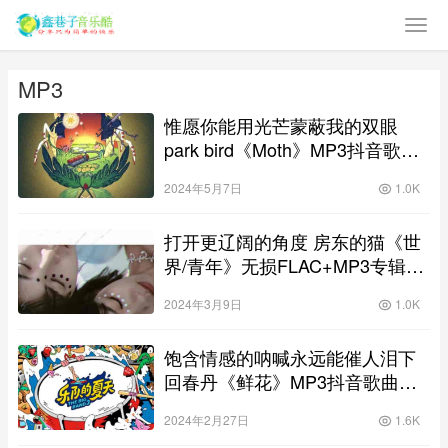
MP3
惟愿你能用光芒蒙蔽我的双眼
park bird《Moth》MP3抖音歌曲
下载
2024年5月7日
1.0K
打开更辽阔的角度 房东的猫《世
界/青年》无损FLAC+MP3专辑下
载
2024年3月9日
1.0K
饱含情感的呐喊永远能催人泪下
回春丹《鲜花》MP3抖音歌曲下
载
2024年2月27日
1.6K