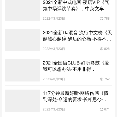
2021全新中式电音·夜店VIP《气
氛中场弹跳节奏》，中英文车载
慢摇大碟！
2022年3月23日
788
2021全新DJ混音·流行中文榜《天
越黑心越碎·醉后的心痛·不得不放
手·等风等雨等不到你》，一曲成
2022年3月23日
828
神车载舞曲慢摇大碟！
2021全国语CLUB·好听咚鼓《爱
我可以想办法·不用非得
Toyota》，车载舞曲串烧靓碟！
2022年3月23日
752
117分钟最新好听·网络伤感《情
到深处·命运的要求·长相思兮·你
说爱上了她》，30首伤感情歌连
2022年3月23日
671
版大碟！