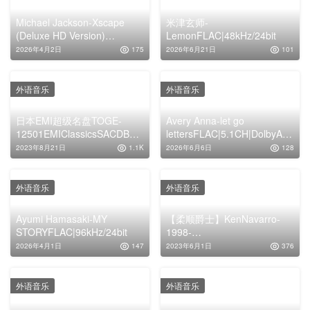
Michael Jackson-Xscape
米津玄师-
(Deluxe HD Version)
LemonFLAC|48kHz/24bit
FLAC|96kHz/24bit
2026年4月2日
175
2026年6月21日
101
外语音乐
外语音乐
日本EMI超级名盘TOGE-
Avery Anna-let go
12501EMIClassicsSACDBest
lettersFLAC|5.1CH|DolbyAtm
SamplerISO
os|Auro-3D
2023年8月21日
1.1K
2026年6月6日
128
外语音乐
外语音乐
Ayumi Hamasaki-MY
【柔顺爵士】KenNavarro-
STORYFLAC|96kHz/24bit
1998-
AblazeinOrlando(FLAC)
2026年4月1日
147
2023年6月1日
376
外语音乐
外语音乐