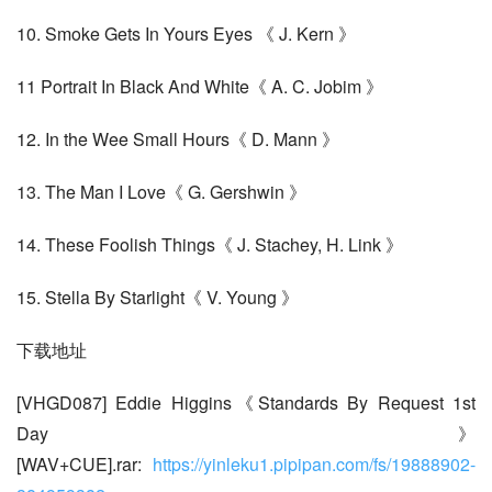
10. Smoke Gets In Yours Eyes 《 J. Kern 》
11 Portrait In Black And White《 A. C. Jobim 》
12. In the Wee Small Hours《 D. Mann 》
13. The Man I Love《 G. Gershwin 》
14. These Foolish Things《 J. Stachey, H. Link 》
15. Stella By Starlight《 V. Young 》
下载地址
[VHGD087] Eddie Higgins《Standards By Request 1st 
Day》
[WAV+CUE].rar: 
https://yinleku1.pipipan.com/fs/19888902-