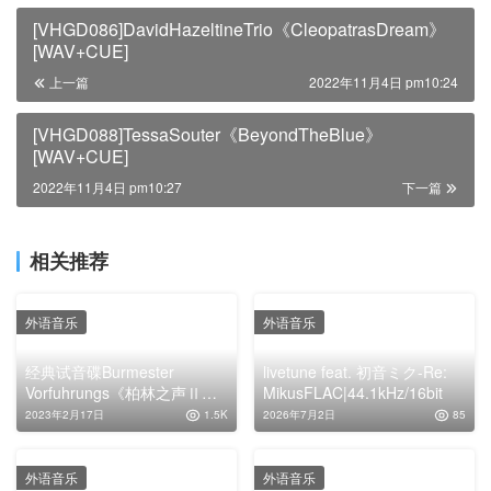
[VHGD086]DavidHazeltineTrio《CleopatrasDream》
[WAV+CUE]
上一篇
2022年11月4日 pm10:24
[VHGD088]TessaSouter《BeyondTheBlue》
[WAV+CUE]
2022年11月4日 pm10:27
下一篇
相关推荐
外语音乐
外语音乐
经典试音碟Burmester
livetune feat. 初音ミク-Re:
Vorfuhrungs《柏林之声Ⅱ》
MikusFLAC|44.1kHz/16bit
无损HIFI专辑下载
2023年2月17日
1.5K
2026年7月2日
85
外语音乐
外语音乐