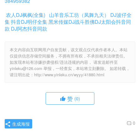
384959382
农人DJ枫枫(全集)
山羊音乐工坊（凤舞九天）
DJ波仔全
集
抖音DJ明仔全集
黑米传媒DJ战斗胜佛
DJ太阳会抖音同
款
DJ阿杰抖音同款
本文内容由互联网用户自发贡献，该文观点仅代表作者本人。本站
仅提供信息存储空间服务，不拥有所有权，不承担相关法律责任。
如发现本站有涉嫌抄袭侵权/违法违规的内容， 请发送邮件至
yinleku@126.com 举报，一经查实，本站将立刻删除。 如若转载，
请注明出处：http://www.yinleku.cn/wyyy/41880.html
赞
(0)
0
生成海报