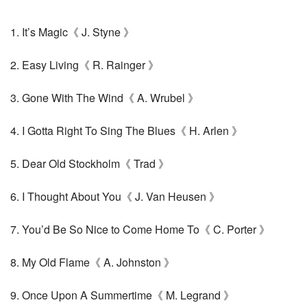
1. It’s Magic《 J. Styne 》
2. Easy Living《 R. Rainger 》
3. Gone With The Wind《 A. Wrubel 》
4. I Gotta Right To Sing The Blues《 H. Arlen 》
5. Dear Old Stockholm《 Trad 》
6. I Thought About You《 J. Van Heusen 》
7. You’d Be So Nice to Come Home To《 C. Porter 》
8. My Old Flame《 A. Johnston 》
9. Once Upon A Summertime《 M. Legrand 》