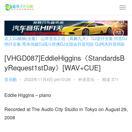
农人DJ枫枫(全集)
山羊音乐工坊（凤舞九天）
DJ波仔全集
抖音DJ
明仔全集
黑米传媒DJ战斗胜佛
DJ太阳会抖音同款
DJ阿杰抖音同款
[VHGD087]EddieHiggins《StandardsB
yRequest1stDay》[WAV+CUE]
音乐酷
•
2022年11月4日 pm10:26
•
外语音乐
•
阅读 371
Eddie Higgins – piano
Recorded at The Audio City Studio in Tokyo on August 29, 
2008