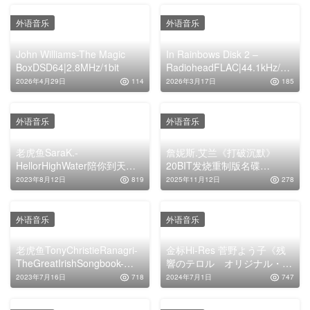
Kristian Ruud)
外语音乐
外语音乐
John Williams-The Magic
In Rainbows Disk 2 –
BoxDSD64|2.8MHz/1bit
RadioheadFLAC|44.1kHz/16
bit
2026年4月29日
114
2026年3月17日
185
外语音乐
外语音乐
老虎鱼SaraK.-
詹妮斯.艾兰《打破沉默》
HellorHighWater陪你到天荒
20BIT发烧重制版名碟
地老-24bit44.1kHz
[WAV+CUE]
2023年8月12日
819
2025年11月12日
278
外语音乐
外语音乐
老虎鱼TonyChristieRanagri-
金标Hi-Res 菅野よう子《残
TheGreatIrishSongbook-
響のテロル オリジナル・サ
HiRes-Files24bit88.2kHz
ウンドトラック》
2023年7月16日
718
2024年7月1日
747