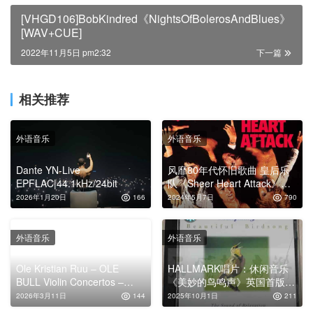
[VHGD106]BobKindred《NightsOfBolerosAndBlues》
[WAV+CUE]
2022年11月5日 pm2:32
下一篇
相关推荐
外语音乐
外语音乐
Dante YN-Live
风靡80年代怀旧歌曲 皇后乐
EPFLAC|44.1kHz/24bit
队《Sheer Heart Attack》
FLAC+MP3专辑下载
2026年1月20日
166
2024年5月7日
790
外语音乐
外语音乐
Ole Kristian Ruu – OLE
HALLMARK唱片：休闲音乐
BULL Violin Concertos –
《美妙的鸟鸣声》英国首版
Annar Folleso / Norwegian
[WAV+CUE]
2026年3月11日
144
2025年10月1日
211
Radio Orchestra (Ole