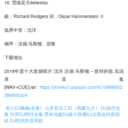
16. 雪绒花 Edelweiss
曲：Richard Rodgers 词：Oscar Hammerstein Ⅱ
低男中音：沈洋
钢琴：沃德·马斯顿、邵鲁
下载地址
2018年度十大发烧唱片 沈洋 沃德·马斯顿 – 曾经的歌.实况
录音集
[WAV+CUE].rar: 
https://yinleku1.pipipan.com/fs/19888902-
388905324
农人DJ枫枫(全集)
山羊音乐工坊（凤舞九天）
DJ波仔全
集
抖音DJ明仔全集
黑米传媒DJ战斗胜佛
DJ太阳会抖音同
款
DJ阿杰抖音同款