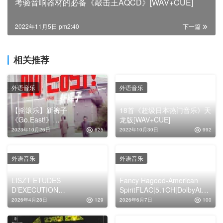
考验音响器材的必备《敲击王AQCD》[WAV+CUE]
2022年11月5日 pm2:40
下一篇
相关推荐
外语音乐
外语音乐
【摇滚乐】新裤子
18首《超级日本热门音乐》天
《Go.East!》
龙版[WAV+CUE]
2009[FLAC+CUE整轨]
2023年10月26日
625
2022年10月30日
992
外语音乐
外语音乐
LISZT ETUDES
Fancy Hagood-American
D’EXECUTION
SpiritFLAC|5.1CH|DolbyAtmo
TRANSCENDANTE &
s|Auro-3D
2026年4月28日
129
2026年6月7日
100
RHAPSODIES HONGRO CD
2 – Georges Czifra