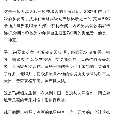
这是一位天津人和一位费城人的音乐对话。2007年作为年
轻的参赛者，沈洋在全球高级别声乐比赛之一的“英国BBC
卡迪夫世界歌唱家大赛”中获得金奖。著名男高音歌唱家卡
洛·贝尔冈奇称他为53年舞台生涯里Z好听的男低音，他是一
个神童。
爵士钢琴家沃德·马斯顿先天失明，纯靠记忆演奏爵士钢
琴，曾跟埃拉·菲茨杰拉德、艾灵顿公爵、贝西伯爵等著名
爵士音乐家多次合作。值得一提的是，他用敏锐的听觉修复
了许多古老唱片，使众多质量不佳的珍贵历史录音得以重见
天日，曾荣获格莱美、留声机大奖。
这是马斯顿先生第㈠次来到中国，首次与沈洋合作，两位异
域音乐家的音乐对话非常值得欣赏。
纯正的爵士钢琴，深厚的低男中音，这一元美的组合让这张