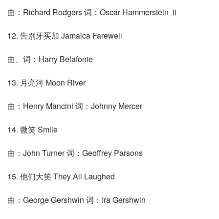
曲：Richard Rodgers 词：Oscar Hammerstein Ⅱ
12. 告别牙买加 Jamaica Farewell
曲、词：Harry Belafonte
13. 月亮河 Moon River
曲：Henry Mancini 词：Johnny Mercer
14. 微笑 Smile
曲：John Turner 词：Geoffrey Parsons
15. 他们大笑 They All Laughed
曲：George Gershwin 词：Ira Gershwin