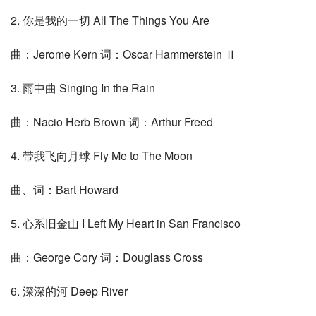
2. 你是我的一切 All The Things You Are
曲：Jerome Kern 词：Oscar Hammerstein Ⅱ
3. 雨中曲 Singing In the Rain
曲：Nacio Herb Brown 词：Arthur Freed
4. 带我飞向月球 Fly Me to The Moon
曲、词：Bart Howard
5. 心系旧金山 I Left My Heart in San Francisco
曲：George Cory 词：Douglass Cross
6. 深深的河 Deep River