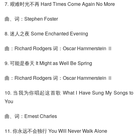
7. 艰难时光不再 Hard Times Come Again No More
曲、词：Stephen Foster
8. 迷人之夜 Some Enchanted Evening
曲：Richard Rodgers 词：Oscar Hammerstein Ⅱ
9. 可能是春天 It Might as Well Be Spring
曲：Richard Rodgers 词：Oscar Hammerstein Ⅱ
10. 当我为你唱起这首歌 What I Have Sung My Songs to 
You
曲、词：Ernest Charles
11. 你永远不会独行 You Will Never Walk Alone