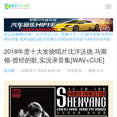
农人DJ枫枫(全集)
山羊音乐工坊（凤舞九天）
DJ波仔全集
抖音DJ
明仔全集
黑米传媒DJ战斗胜佛
DJ太阳会抖音同款
DJ阿杰抖音同款
2018年度十大发烧唱片沈洋沃德·马斯
顿-曾经的歌.实况录音集[WAV+CUE]
音乐酷
•
2022年11月5日 pm2:40
•
外语音乐
•
阅读 419