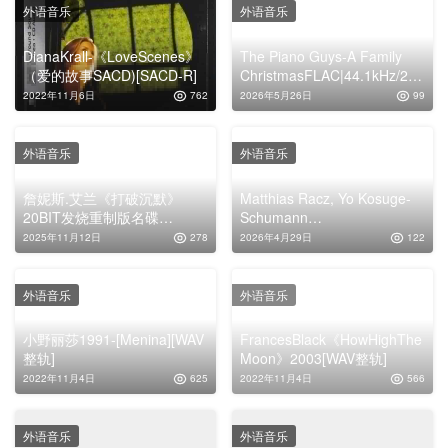
外语音乐
外语音乐
DianaKrall-《LoveScenes》
The Piano Guys-A Family
（爱的故事SACD)[SACD-R]
ChristmasFLAC|44.1kHz/24b
it
2022年11月6日
762
2026年5月26日
99
外语音乐
外语音乐
詹妮斯.艾兰《打破沉默》
Matthias Racz, Yo Kosuge-
20BIT发烧重制版名碟
Schumann
[WAV+CUE]
FagottwerkeDSD64|2.8MHz/
2025年11月12日
278
2026年4月29日
122
1bit
外语音乐
外语音乐
小野丽莎1991-[Menina][WAV
FrancesBlack《HowHighThe
整轨]
Moon》2003[WAV整轨]
2022年11月4日
625
2022年11月4日
566
外语音乐
外语音乐