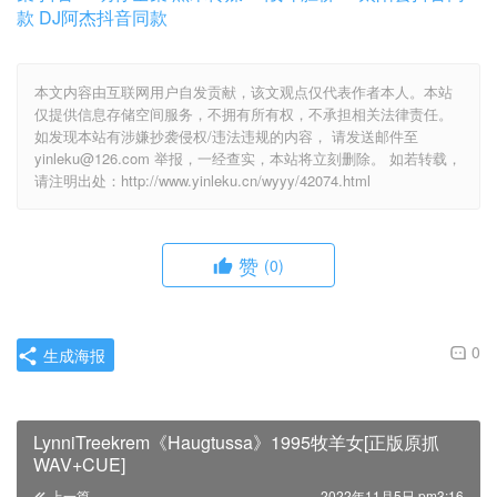
款
DJ阿杰抖音同款
本文内容由互联网用户自发贡献，该文观点仅代表作者本人。本站
仅提供信息存储空间服务，不拥有所有权，不承担相关法律责任。
如发现本站有涉嫌抄袭侵权/违法违规的内容， 请发送邮件至
yinleku@126.com 举报，一经查实，本站将立刻删除。 如若转载，
请注明出处：http://www.yinleku.cn/wyyy/42074.html
赞
(0)
0
生成海报
LynniTreekrem《Haugtussa》1995牧羊女[正版原抓
WAV+CUE]
上一篇
2022年11月5日 pm3:16