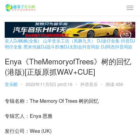
农人DJ枫枫(全集)
山羊音乐工坊（凤舞九天）
DJ波仔全集
抖音DJ
明仔全集
黑米传媒DJ战斗胜佛
DJ太阳会抖音同款
DJ阿杰抖音同款
Enya《TheMemoryofTrees》树的回忆
(港版)[正版原抓WAV+CUE]
音乐酷
•
2022年11月5日 pm3:16
•
外语音乐
•
阅读 456
专辑名称：The Memory Of Trees 树的回忆
专辑艺人：Enya 恩雅
发行公司：Wea (UK)