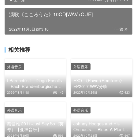
演歌《こころうた》10CD[WAV+CUE]
2022年11月5日 pm3:16
下一篇
相关推荐
外语音乐
外语音乐
I Barocchisti – Diego Fasolis
EXO-《Power(Remixes)》
– Bach Brandenburgische
EP2017[WAV分轨]
Konzerte Nr. 5-6 BWV 1050-
2026年3月11日
142
2022年10月25日
423
1051 – Tri – Duilio Galfetti
(Violin), Stefano Bet (Flute),
Diego Fasolis (Harpsichord)
外语音乐
外语音乐
蔡健雅.2011-Just.Say.So（英
Johnny Hodges and His
专）【亚神音乐】
Orchestra – Blues-A-Plenty
【WAV+CUE】
24K[WAV+CUE]
2023年6月30日
596
2022年10月23日
567