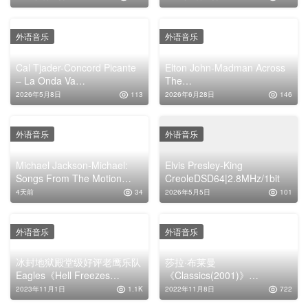
外语音乐
外语音乐
Cal Tjader-Concord Picante
Elton John-Madman Across
– La Onda Va
The
BienDSD64|2.8MHz/1bit
WaterFLAC|5.1CH|DolbyAtm
2026年5月8日
113
2026年6月28日
146
os|Auro-3D
外语音乐
外语音乐
Michael Jackson-Michael:
Elvis Presley-King
Songs From The Motion
CreoleDSD64|2.8MHz/1bit
PictureWAV|44.1kHz/16bit
4天前
34
2026年5月5日
101
外语音乐
外语音乐
冰封地狱殿堂级好评老鹰乐队
莎拉·布莱曼
Eagles《Hell Freezes
《Classics(2001)》
Over》DTS专辑下载
[WAV+CUE]
2023年11月1日
1.1K
2022年11月8日
722