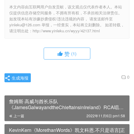
本文内容由互联网用户自发贡献，该文观点仅代表作者本人。本站
仅提供信息存储空间服务，不拥有所有权，不承担相关法律责任。
如发现本站有涉嫌抄袭侵权/违法违规的内容， 请发送邮件至
yinleku@126.com 举报，一经查实，本站将立刻删除。 如若转载，
请注明出处：http://www.yinleku.cn/wyyy/42137.html
赞
(1)
0
生成海报
詹姆斯·高威与酋长乐队
《JamesGalwayandtheChieftainsinIreland》RCA唱片
美国刻字版[正版原抓WA
上一篇
2022年11月6日 pm1:58
KevinKern《MorethanWords》凯文科恩.不只是语言[正