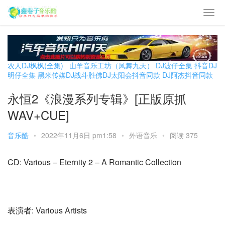
农人DJ枫枫(全集)
山羊音乐工坊（凤舞九天）
DJ波仔全集
抖音DJ
明仔全集
黑米传媒DJ战斗胜佛
DJ太阳会抖音同款
DJ阿杰抖音同款
永恒2《浪漫系列专辑》[正版原抓
WAV+CUE]
音乐酷
•
2022年11月6日 pm1:58
•
外语音乐
•
阅读 375
CD: Various – Eternity 2 – A Romantic Collection
表演者: Various Artists