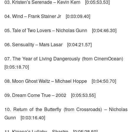
03. Kristen’s Serenade – Kevin Kern    [0:05:53.53]
04. Wind – Frank Stainer Jr    [0:03:09.40]
05. Tale of Two Lovers – Nicholas Gunn    [0:04:46.30]
06. Sensuality – Mars Lasar    [0:04:21.57]
07. The Year of Living Dangerously (from CinemOcean)    
[0:05:18.70]
08. Moon Ghost Waltz – Michael Hoppe    [0:04:50.70]
09. Dream Come True – 2002    [0:05:53.55]
10. Return of the Butterfly (from Crossroads) – Nicholas 
Gunn    [0:03:16.40]
11. Kinana’s Lullaby – Shastro    [0:05:28.50]