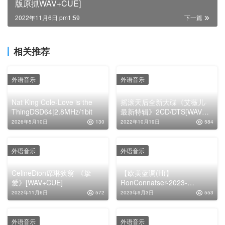
版原抓WAV+CUE]
2022年11月6日 pm1:59
下一篇
相关推荐
外语音乐
外语音乐
Nat King Cole-Love is the
摇滚天后全新大碟《艾薇儿·
ThingDSD64|2.8MHz/1bit
最新特辑》2CD/DTS[WAV分
轨]
2026年5月10日
130
2022年10月19日
584
外语音乐
外语音乐
CelineDion席琳狄翁-《挚
【欧美蓝调(H)】
爱》[WAV+CUE]
RonConnatser-2023-
ForMyCin(FLAC)
2022年11月6日
572
2023年9月3日
553
外语音乐
外语音乐