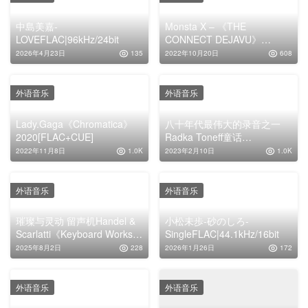
中島美嘉-
Monsta X – 《THE
LOVEFLAC|96kHz/24bit
CONNECT DEJAVU》
2018EP [WAV 无损]
2026年4月23日
135
2022年10月20日
608
外语音乐
外语音乐
Lady.Gaga《Chromatica》
八十年代最伟大的录音之一
2020[FLAC+CUE]
Radka Toneff童话
《Fairytales》专辑下载
2022年11月8日
1.0K
2023年2月10日
1.0K
外语音乐
外语音乐
璀璨与灵动 留声机Handel &
小松未歩-砂のしろ-
Scarlatti《Keyboard Works》
SingleFLAC|44.1kHz/16bit
无损专辑
2025年8月2日
228
2026年1月26日
172
外语音乐
外语音乐