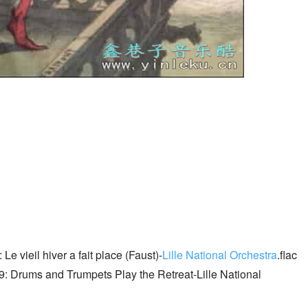
e vieil hiver a fait place (Faust)-
Lille National Orchestra
.flac
9: Drums and Trumpets Play the Retreat-Lille National 