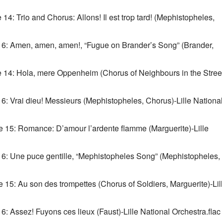
14: Trio and Chorus: Allons! Il est trop tard! (Mephistopheles, 
e 6: Amen, amen, amen!, “Fugue on Brander’s Song” (Brander, 
e 14: Hola, mere Oppenheim (Chorus of Neighbours in the Street
6: Vrai dieu! Messieurs (Mephistopheles, Chorus)-Lille National
 15: Romance: D’amour l’ardente flamme (Marguerite)-Lille 
 6: Une puce gentille, “Mephistopheles Song” (Mephistopheles, 
15: Au son des trompettes (Chorus of Soldiers, Marguerite)-Lill
6: Assez! Fuyons ces lieux (Faust)-Lille National Orchestra.flac