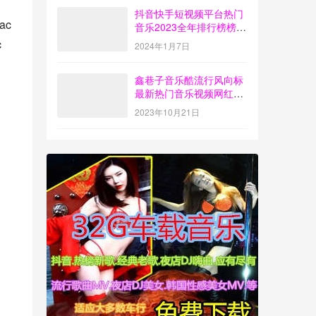
抖音快手短视频平台热门
lac
音乐2023全年排行榜榜单
歌曲打包下载【4G】
c
2024年1月7日
鑫巷子音乐酷流行风向标
最新热门音乐视频网红歌
曲打包下载【第55期】
2023年10月21日