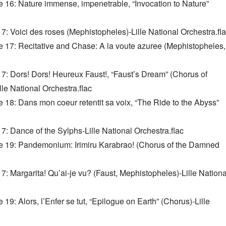
 16: Nature immense, impenetrable, “Invocation to Nature” 
7: Voici des roses (Mephistopheles)-Lille National Orchestra.fl
 17: Recitative and Chase: A la voute azuree (Mephistopheles, 
7: Dors! Dors! Heureux Faust!, “Faust’s Dream” (Chorus of 
e National Orchestra.flac
18: Dans mon coeur retentit sa voix, “The Ride to the Abyss” 
7: Dance of the Sylphs-Lille National Orchestra.flac
e 19: Pandemonium: Irimiru Karabrao! (Chorus of the Damned 
: Margarita! Qu’ai-je vu? (Faust, Mephistopheles)-Lille National
9: Alors, l’Enfer se tut, “Epilogue on Earth” (Chorus)-Lille 