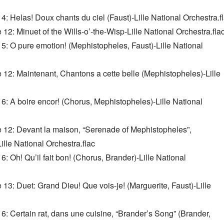
4: Helas! Doux chants du ciel (Faust)-Lille National Orchestra.f
12: Minuet of the Wills-o’-the-Wisp-Lille National Orchestra.fla
5: O pure emotion! (Mephistopheles, Faust)-Lille National 
 12: Maintenant, Chantons a cette belle (Mephistopheles)-Lille 
6: A boire encor! (Chorus, Mephistopheles)-Lille National 
e 12: Devant la maison, “Serenade of Mephistopheles”, 
ille National Orchestra.flac
: Oh! Qu’il fait bon! (Chorus, Brander)-Lille National 
13: Duet: Grand Dieu! Que vois-je! (Marguerite, Faust)-Lille 
6: Certain rat, dans une cuisine, “Brander’s Song” (Brander, 