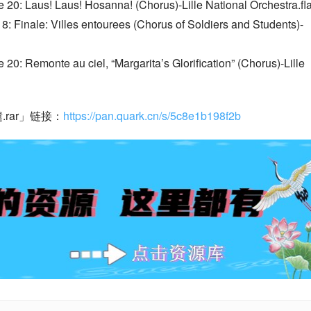
 20: Laus! Laus! Hosanna! (Chorus)-Lille National Orchestra.fl
8: Finale: Villes entourees (Chorus of Soldiers and Students)-
0: Remonte au ciel, “Margarita’s Glorification” (Chorus)-Lille 
rar」链接：
https://pan.quark.cn/s/5c8e1b198f2b