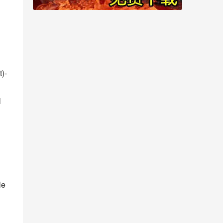
)-
 
e 