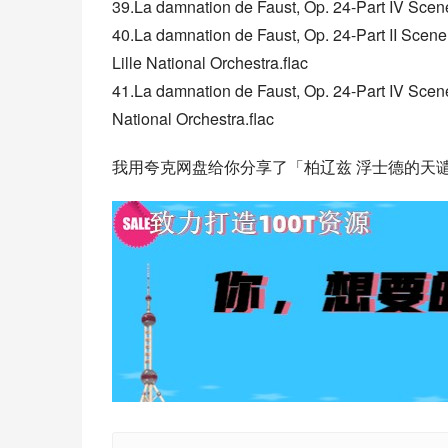
39.La damnation de Faust, Op. 24-Part IV Scene
40.La damnation de Faust, Op. 24-Part II Scene 
Lille National Orchestra.flac
41.La damnation de Faust, Op. 24-Part IV Scene 2
National Orchestra.flac
我用夸克网盘给你分享了「柏辽兹 浮士德的天谴.