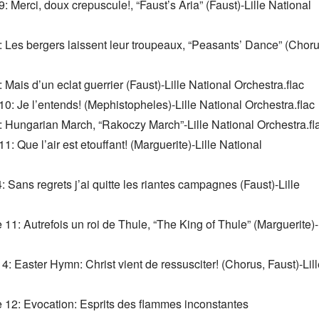
 Merci, doux crepuscule!, “Faust’s Aria” (Faust)-Lille National 
 Les bergers laissent leur troupeaux, “Peasants’ Dance” (Chorus
Mais d’un eclat guerrier (Faust)-Lille National Orchestra.flac
10: Je l’entends! (Mephistopheles)-Lille National Orchestra.flac
: Hungarian March, “Rakoczy March”-Lille National Orchestra.fl
: Que l’air est etouffant! (Marguerite)-Lille National 
 Sans regrets j’ai quitte les riantes campagnes (Faust)-Lille 
11: Autrefois un roi de Thule, “The King of Thule” (Marguerite)-
: Easter Hymn: Christ vient de ressusciter! (Chorus, Faust)-Lill
 12: Evocation: Esprits des flammes inconstantes 