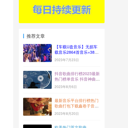
推荐文章
【车载U盘音乐】无损车
载音乐2864首音乐+383
视频[十倍音质]
2023年7月23日
抖音歌曲排行榜2023最新
热门榜单音乐 抖音神曲
BGM打包下载【2023-
2023年8月6日
7】
最新音乐平台排行榜热门
歌曲打包下载鑫巷子音乐
酷流行风向标【第54期】
2023年8月20日
欧美热门英文歌曲