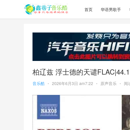
首页
华语男歌手
柏辽兹 浮士德的天谴FLAC|44.1kH
音乐酷
•
2026年6月3日 am7:22
•
原声音乐
•
阅读