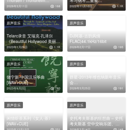
Thorsen / Trondheim
琴与钢琴二重奏
Symfoniorkester (Daniel
2CD[WAV+CUE]
2026年3月11日
168
2022年11月10日
1.1K
Reuss)DSD64|2.8MHz/1bit
原声音乐
原声音乐
Telarc录音 艾瑞克·孔泽尔
DJ阿基-古韵风情
《Beautiful Hollywood 美丽的
FLAC|44.1kHz/16bit
好莱坞》18部电影配乐
2023年1月29日
1.1K
2026年2月17日
195
原声音乐
原声音乐
饶宁新-中国汉乐筝曲
群星-2013年维也纳新年音乐
[WAV+CUE]
会
①FLAC|5.1CH|DolbyAtmos|
2023年9月2日
780
2026年3月25日
191
Auro-3D
原声音乐
原声音乐
闲情听茶系列《女人·茶》
史托考夫斯基的狂想曲 – 史托
[WAV+CUE]
考夫斯基 空中交响乐团、
RCA胜利交响乐团 (1960 61)
2025年12月12日
251
2026年3月14日
148