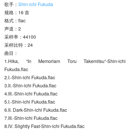
歌手：
Shin-ichi Fukuda
规格：16 首
格式：flac
声道：2
采样率：44100
采样比特：24
曲目：
1.Hika, “In Memoriam Toru Takemitsu”-Shin-ichi 
Fukuda.flac
2.I.-Shin-ichi Fukuda.flac
3.II.-Shin-ichi Fukuda.flac
4.III.-Shin-ichi Fukuda.flac
5.I.-Shin-ichi Fukuda.flac
6.II. Dark-Shin-ichi Fukuda.flac
7.III.-Shin-ichi Fukuda.flac
8.IV. Slightly Fast-Shin-ichi Fukuda.flac