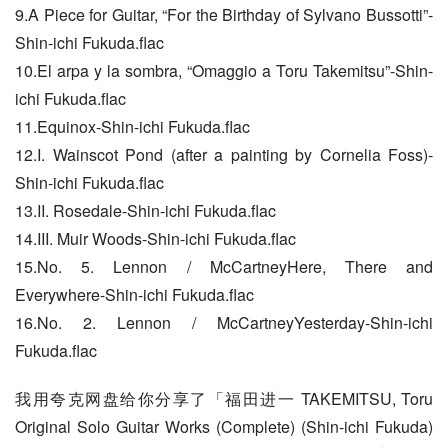
9.A Piece for Guitar, “For the Birthday of Sylvano Bussotti”-
Shin-ichi Fukuda.flac
10.El arpa y la sombra, “Omaggio a Toru Takemitsu”-Shin-
ichi Fukuda.flac
11.Equinox-Shin-ichi Fukuda.flac
12.I. Wainscot Pond (after a painting by Cornelia Foss)-
Shin-ichi Fukuda.flac
13.II. Rosedale-Shin-ichi Fukuda.flac
14.III. Muir Woods-Shin-ichi Fukuda.flac
15.No. 5. Lennon / McCartneyHere, There and 
Everywhere-Shin-ichi Fukuda.flac
16.No. 2. Lennon / McCartneyYesterday-Shin-ichi 
Fukuda.flac
我用夸克网盘给你分享了「福田进一 TAKEMITSU, Toru 
Original Solo Guitar Works (Complete) (Shin-ichi Fukuda) 