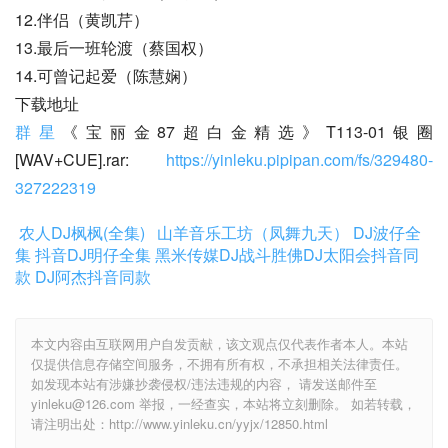
12.伴侣（黄凯芹）
13.最后一班轮渡（蔡国权）
14.可曾记起爱（陈慧娴）
下载地址
群星
《宝丽金87超白金精选》T113-01银圈
[WAV+CUE].rar: 
https://yinleku.pipipan.com/fs/329480-
327222319
农人DJ枫枫(全集)
山羊音乐工坊（凤舞九天）
DJ波仔全
集
抖音DJ明仔全集
黑米传媒DJ战斗胜佛
DJ太阳会抖音同
款
DJ阿杰抖音同款
本文内容由互联网用户自发贡献，该文观点仅代表作者本人。本站
仅提供信息存储空间服务，不拥有所有权，不承担相关法律责任。
如发现本站有涉嫌抄袭侵权/违法违规的内容， 请发送邮件至
yinleku@126.com 举报，一经查实，本站将立刻删除。 如若转载，
请注明出处：http://www.yinleku.cn/yyjx/12850.html