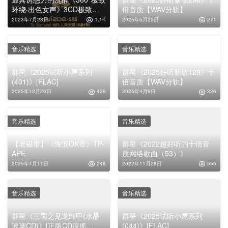
环绕·出色女声》3CD极致环
倍音质【WAV分轨】
绕音响车载专辑
2023年7月23日
1.1K
2025年6月25日
271
音乐精选
音乐精选
群星《2025试听小屋系列
群星《2025好听新歌129》十
(401)》[FLAC]
倍音质【WAV分轨】
2025年12月26日
426
2025年4月9日
326
音乐精选
音乐精选
【老磁带】《悔恨OK带》TP-
群星《2022超好听的十倍音
APE
质网络歌曲（53）》
2025年4月11日
248
2022年11月28日
555
音乐精选
音乐精选
群星《三国之见龙卸甲(水晶
群星《2025试听小屋系列
玻璃CD)》[正版CD原抓
(044)》[FLAC]