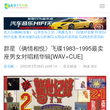
农人DJ枫枫(全集)
山羊音乐工坊（凤舞九天）
DJ波仔全集
抖音DJ
明仔全集
黑米传媒DJ战斗胜佛
DJ太阳会抖音同款
DJ阿杰抖音同款
群星《俩情相悦》飞碟1983~1995最卖
座男女对唱精华辑[WAV+CUE]
音乐酷
•
2022年3月28日 pm8:14
•
音乐精选
•
阅读 902