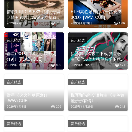
情歌对唱DTS-ES7.1测试专辑
HI-FI高临场舞曲《一路欢舞
《情有独钟》WAV无损整轨原
3CD》[WAV+CUE]
抓
2023年7月6日
753
2022年4月23日
1.0K
音乐精选
音乐精选
群星(2018)《试听小屋系列
抖音排行榜歌曲下载 抖音歌
(19)》[FLAC+CUE]
曲TOP50官方榜单音乐下载
【19年8月】
2022年3月26日
829
2022年12月27日
571
音乐精选
音乐精选
群星《火火的草原dts》
悦耳和谐的交谊舞曲《金色舞
[WAV+CUE]
池步步有情》
4CD[WAV+CUE]
2026年1月4日
206
2025年11月29日
242
音乐精选
音乐精选