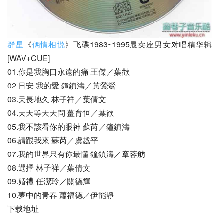
群星
《
俩情相悦
》飞碟1983~1995最卖座男女对唱精华辑
[WAV+CUE]
01.你是我胸口永遠的痛 王傑／葉歡
02.日安 我的愛 鐘鎮濤／黃鶯鶯
03.天長地久 林子祥／葉倩文
04.天天等天天問 薑育恒／葉歡
05.我不該看你的眼神 蘇芮／鐘鎮濤
06.請跟我來 蘇芮／虞戡平
07.我的世界只有你最懂 鐘鎮濤／章蓉舫
08.選擇 林子祥／葉倩文
09.婚禮 任潔玲／關德輝
10.夢中的青春 蕭福德／伊能靜
下载地址