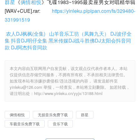
群星
《
俩情相悦
》飞碟1983~1995最卖座男女对唱精华辑
[WAV+CUE].rar: 
https://yinleku.pipipan.com/fs/329480-
331991519
农人DJ枫枫(全集)
山羊音乐工坊（凤舞九天）
DJ波仔全
集
抖音DJ明仔全集
黑米传媒DJ战斗胜佛
DJ太阳会抖音同
款
DJ阿杰抖音同款
本文内容由互联网用户自发贡献，该文观点仅代表作者本人。本站
仅提供信息存储空间服务，不拥有所有权，不承担相关法律责任。
如发现本站有涉嫌抄袭侵权/违法违规的内容， 请发送邮件至
yinleku@126.com 举报，一经查实，本站将立刻删除。 如若转载，
请注明出处：http://www.yinleku.cn/yyjx/13188.html
俩情相悦
无损音乐免费下载
群星
车载音乐免费下载
音乐下载