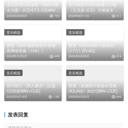
滚石国语经典老歌《情歌对唱
实力明星不同的情感主打歌
全为爱》2CD/DTS-ES[WAV分
《主流派 2CD》完整版车载
轨]
无损专辑下载
2022年3月26日
754
2023年6月11日
511
音乐精选
音乐精选
群星《2022超好听的十倍音
群星《2024试听小屋系列
质网络歌曲（104）》
(177)》[FLAC]
2022年12月2日
449
2024年4月26日
814
音乐精选
音乐精选
百代唱片《男人蜜语》[正版
群星《发烧唱片精选示范碟
CD原抓WAV+CUE]
VOL092》2021[WAV+CUE]
2022年5月15日
1.0K
2022年9月22日
643
发表回复
请登录后评论...