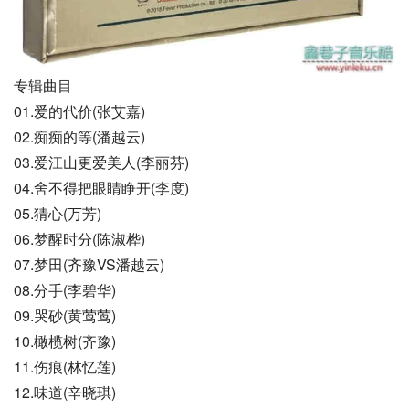
专辑曲目
01.爱的代价(张艾嘉)
02.痴痴的等(潘越云)
03.爱江山更爱美人(李丽芬)
04.舍不得把眼睛睁开(李度)
05.猜心(万芳)
06.梦醒时分(陈淑桦)
07.梦田(齐豫VS潘越云)
08.分手(李碧华)
09.哭砂(黄莺莺)
10.橄榄树(齐豫)
11.伤痕(林忆莲)
12.味道(辛晓琪)