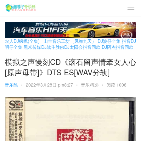
农人DJ枫枫(全集)
山羊音乐工坊（凤舞九天）
DJ波仔全集
抖音DJ
明仔全集
黑米传媒DJ战斗胜佛
DJ太阳会抖音同款
DJ阿杰抖音同款
模拟之声慢刻CD《滚石留声情牵女人心
[原声母带]》DTS-ES[WAV分轨]
音乐酷
•
2022年3月28日 pm8:27
•
音乐精选
•
阅读 1008