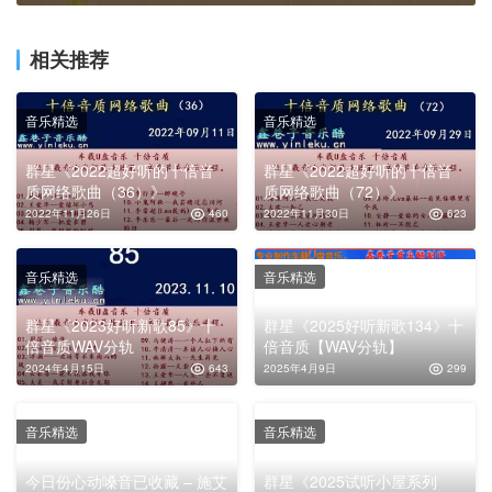
相关推荐
音乐精选
音乐精选
群星《2022超好听的十倍音
群星《2022超好听的十倍音
质网络歌曲（36）》
质网络歌曲（72）》
2022年11月26日
460
2022年11月30日
623
音乐精选
音乐精选
群星《2023好听新歌85》十
群星《2025好听新歌134》十
倍音质WAV分轨
倍音质【WAV分轨】
2024年4月15日
643
2025年4月9日
299
音乐精选
音乐精选
今日份心动嗓音已收藏 – 施艾
群星《2025试听小屋系列