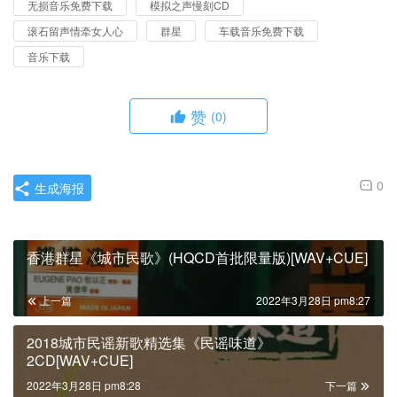
无损音乐免费下载
模拟之声慢刻CD
滚石留声情牵女人心
群星
车载音乐免费下载
音乐下载
赞
(0)
0
生成海报
香港群星《城市民歌》(HQCD首批限量版)[WAV+CUE]
上一篇
2022年3月28日 pm8:27
2018城市民谣新歌精选集《民谣味道》
2CD[WAV+CUE]
2022年3月28日 pm8:28
下一篇