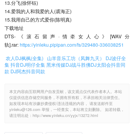
13.分飞(徐怀钰)
14.爱我的人和我爱的人(裘海正)
15.我用自己的方式爱你(陈明真)
下载地址
DTS-《滚石留声·情牵女人心》[WAV分
轨].rar: 
https://yinleku.pipipan.com/fs/329480-336038251
农人DJ枫枫(全集)
山羊音乐工坊（凤舞九天）
DJ波仔全
集
抖音DJ明仔全集
黑米传媒DJ战斗胜佛
DJ太阳会抖音同
款
DJ阿杰抖音同款
本文内容由互联网用户自发贡献，该文观点仅代表作者本人。本站
仅提供信息存储空间服务，不拥有所有权，不承担相关法律责任。
如发现本站有涉嫌抄袭侵权/违法违规的内容， 请发送邮件至
yinleku@126.com 举报，一经查实，本站将立刻删除。 如若转载，
请注明出处：http://www.yinleku.cn/yyjx/13272.html