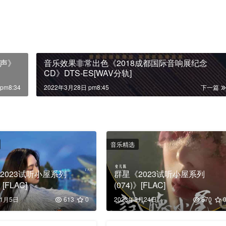
声》
音乐效果非常出色《2018成都国际音响展纪念
CD》DTS-ES[WAV分轨]
pm8:34
2022年3月28日 pm8:45
下一篇
音乐精选
2023试听小屋系列
群星《2023试听小屋系列
》[FLAC]
(074)》[FLAC]
11月5日
613
0
2023年2月24日
670