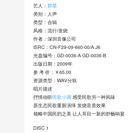
艺人：
群星
类别：人声
类型：合辑
风格：流行/发烧
作者：深圳音像公司
ISRC：CN-F29-09-660-00/A.J6
光盘编号：GD-0036-A GD-0036-B
出版日期：2009年
参 考 价：￥65.00
资源类型：WAV分轨
唱片描述
抒情动听
民歌小调
 感受民歌另一种风味
原生态民歌重新演绎 发烧音质效果
领略中国民韵之美 让人耳目一新的舒畅响宴
DISC 1