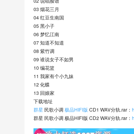
02 说唱脸谱
03 烟花三月
04 红豆生南国
05 黑小子
06 梦忆江南
07 知道不知道
08 紫竹调
09 谁说女子不如男
10 编花篮
11 我家有个小九妹
12 化蝶
13 回娘家
下载地址
群星
 民歌小调 
极品HIFI版
 CD1 WAV分轨.rar：
群星 民歌小调 极品HIFI版 CD2 WAV分轨.rar：