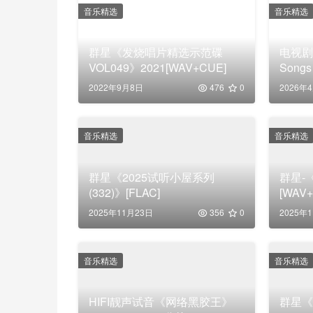
音乐精选
音乐精选
群星《发烧唱片精选示范碟
电视剧
VOL049》2021[WAV+CUE]
Songs
版)DSD
2022年9月8日
476
0
2026年
音乐精选
音乐精选
群星《2025试听小屋系列
群星-
(332)》[FLAC]
[WAV
2025年11月23日
356
0
2025年
音乐精选
音乐精选
HIFI靓声试音《网络黑胶王》
群星《