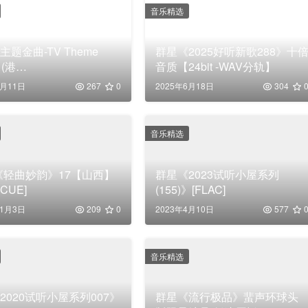
音乐精选
主题金曲-TV Theme
群星《2025好听新歌288》十
 (港
音质【24bit -WAV分轨】
64|2.8MHz/1bit
4月11日
267
0
2025年6月18日
304
音乐精选
《轻曲妙韵》17【山西】
群星《2023试听小屋系列
+CUE]
(155)》[FLAC]
11月3日
209
0
2023年4月10日
577
音乐精选
2020试听小屋系列007》
群星《流行极品》蜚声环球头