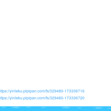
https://yinleku.pipipan.com/fs/329480-173336716
https://yinleku.pipipan.com/fs/329480-173336720