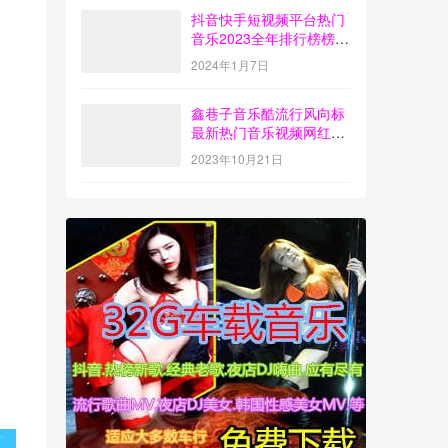
抖音快手短视频平台热门
音乐2023全年排行榜榜单
歌曲打包下载【4G】
2024年1月7日
鑫巷子音乐酷流行风向标
最新热门音乐视频网红歌
曲打包下载【第55期】
2023年10月21日