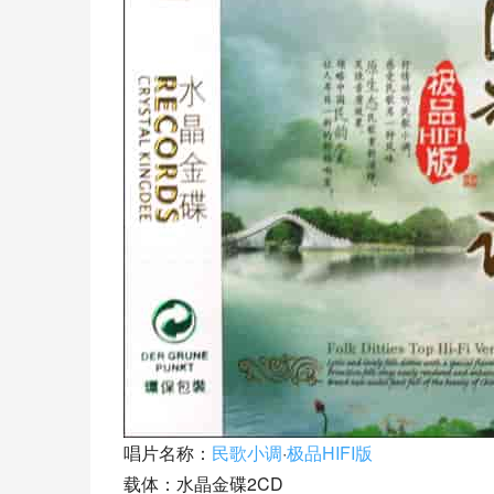
唱片名称：
民歌小调
·
极品HIFI版
载体：水晶金碟2CD