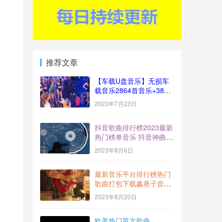
推荐文章
【车载U盘音乐】无损车
载音乐2864首音乐+383
视频[十倍音质]
2023年7月23日
抖音歌曲排行榜2023最新
热门榜单音乐 抖音神曲
BGM打包下载【2023-
2023年8月6日
7】
最新音乐平台排行榜热门
歌曲打包下载鑫巷子音乐
酷流行风向标【第54期】
2023年8月20日
欧美热门英文歌曲