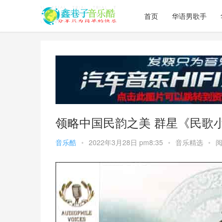
首页
华语男歌手
领略中国民韵之美 群星《民歌小调·
音乐酷
•
2022年3月28日 pm8:35
•
音乐精选
•
阅