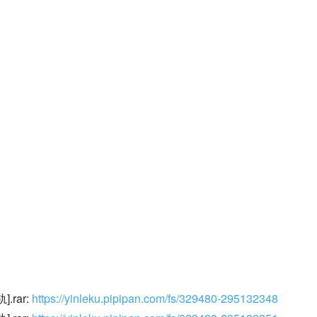
rar: 
https://yinleku.pipipan.com/fs/329480-295132348