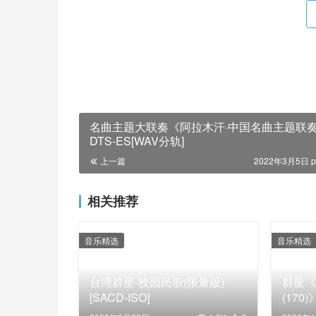
名曲主题大联奏《阿拉木汗·中国名曲主题联
DTS-ES[WAV分轨]
上一篇
2022年3月5日 p
相关推荐
音乐精选
音乐精选
台湾群星-校园民歌(限量版)
群星《
[SACD-ISO]
(170)