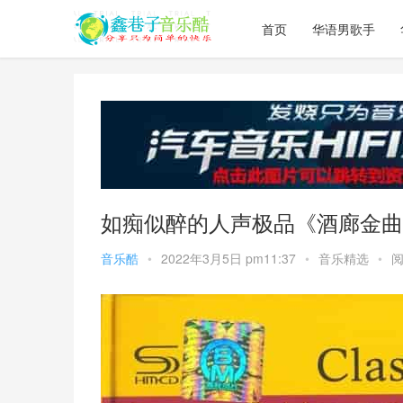
首页
华语男歌手
如痴似醉的人声极品《酒廊金曲精华 
音乐酷
•
2022年3月5日 pm11:37
•
音乐精选
•
阅