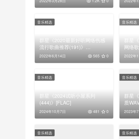
2022年3月28日
1.2K
0
2022年
音乐精选
音乐精选
群星《2020最新好听网络伤感
群星《
流行歌曲推荐(191)》
网络歌
【320K/MP3】
2022年6月14日
565
0
2022年
音乐精选
音乐精选
群星《2024试听小屋系列
群星《
(444)》[FLAC]
质WA
2024年10月7日
481
0
2023年
音乐精选
音乐精选