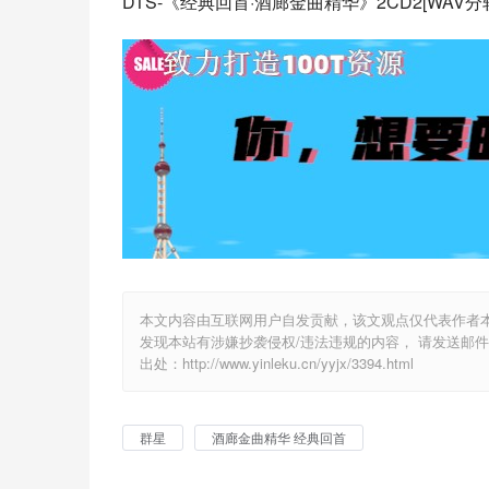
DTS-《经典回首·酒廊金曲精华》2CD2[WAV分轨].
本文内容由互联网用户自发贡献，该文观点仅代表作者
发现本站有涉嫌抄袭侵权/违法违规的内容， 请发送邮件至 y
出处：http://www.yinleku.cn/yyjx/3394.html
群星
酒廊金曲精华 经典回首