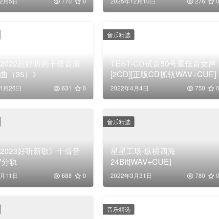
12月5日
770
0
2025年12月10日
276
音乐精选
2022超好听的十倍音质
TEST-CD试音50号重低音女声
曲（35）》
[2CD][正版CD抓轨WAV+CUE]
11月26日
631
0
2022年4月4日
750
音乐精选
2023好听新歌》十倍音
星星工场-纵横四海
V分轨
24Bit[WAV+CUE]
7月11日
688
0
2022年3月31日
780
音乐精选