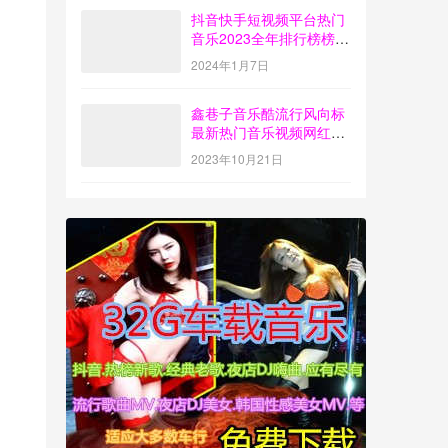
抖音快手短视频平台热门
音乐2023全年排行榜榜单
歌曲打包下载【4G】
2024年1月7日
鑫巷子音乐酷流行风向标
最新热门音乐视频网红歌
曲打包下载【第55期】
2023年10月21日