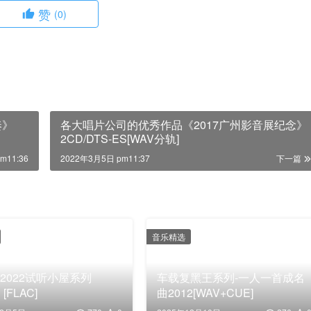
赞
(0)
奏》
各大唱片公司的优秀作品《2017广州影音展纪念》
2CD/DTS-ES[WAV分轨]
m11:36
2022年3月5日 pm11:37
下一篇
音乐精选
2022试听小屋系列
车载复黑王系列-一人一首成名
》[FLAC]
曲2012[WAV+CUE]