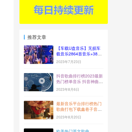
推荐文章
【车载U盘音乐】无损车
载音乐2864首音乐+383
视频[十倍音质]
2023年7月23日
抖音歌曲排行榜2023最新
热门榜单音乐 抖音神曲
BGM打包下载【2023-
2023年8月6日
7】
最新音乐平台排行榜热门
歌曲打包下载鑫巷子音乐
酷流行风向标【第54期】
2023年8月20日
欧美热门英文歌曲