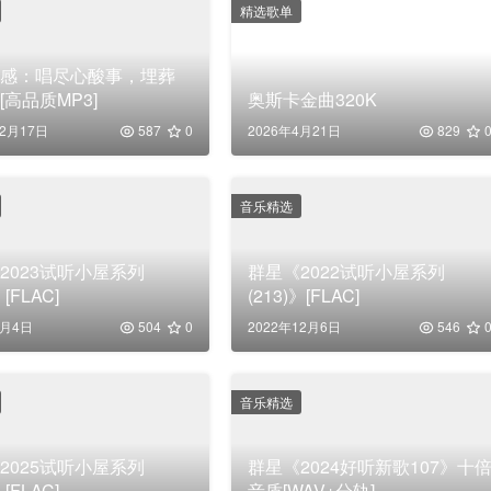
精选歌单
伤感：唱尽心酸事，埋葬
[高品质MP3]
奥斯卡金曲320K
12月17日
587
0
2026年4月21日
829
音乐精选
2023试听小屋系列
群星《2022试听小屋系列
》[FLAC]
(213)》[FLAC]
7月4日
504
0
2022年12月6日
546
音乐精选
2025试听小屋系列
群星《2024好听新歌107》十
》[FLAC]
音质[WAV+分轨]