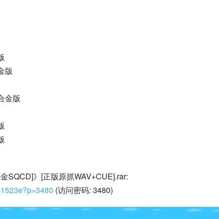
版
金版
合金版
版
版
《高端定制专业监听 人声测试碟2[紫银合金SQCD]》[正版原抓WAV+CUE].rar: 
7-d1523e?p=3480
 (访问密码: 3480)