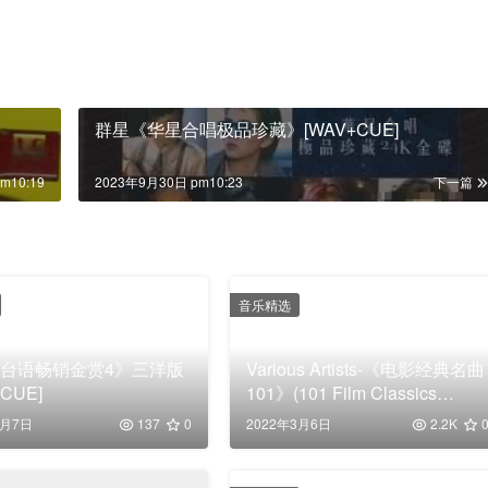
群星《华星合唱极品珍藏》[WAV+CUE]
m10:19
2023年9月30日 pm10:23
下一篇
音乐精选
台语畅销金赏4》三洋版
Various Artists-《电影经典名曲
+CUE]
101》(101 Film Classics
)6CD[WAV+CUE]
1月7日
137
0
2022年3月6日
2.2K