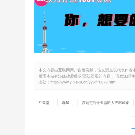
本文内容由互联网用户自发贡献，该文观点仅代表作者
发现本站有涉嫌抄袭侵权/违法违规的内容， 请发送邮件至 y
出处：http://www.yinleku.cn/yyjx/70878.html
红音堂
群星
高端定制专业监听人声测试碟