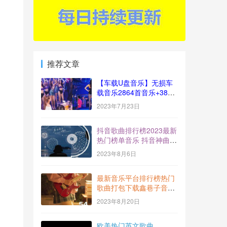
推荐文章
【车载U盘音乐】无损车
载音乐2864首音乐+383
视频[十倍音质]
2023年7月23日
抖音歌曲排行榜2023最新
热门榜单音乐 抖音神曲
BGM打包下载【2023-
2023年8月6日
7】
最新音乐平台排行榜热门
歌曲打包下载鑫巷子音乐
酷流行风向标【第54期】
2023年8月20日
欧美热门英文歌曲