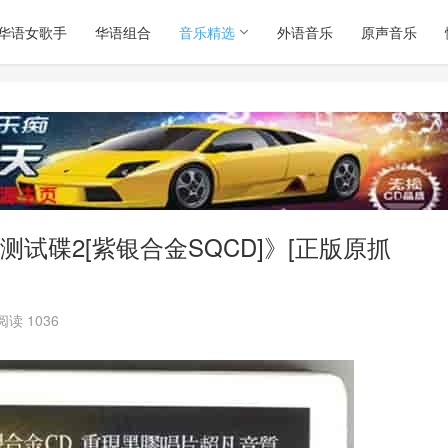
华语女歌手
华语组合
音乐精选
外语音乐
原声音乐
试碟2[紫银合金SQCD]》[正版原抓
阅读 1036