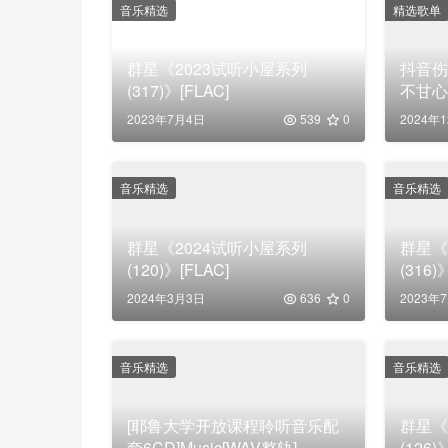
音乐精选
精选歌单
群星《2023试听小屋系列
抖音
(317)》[FLAC]
不甘心
2023年7月4日
539
0
2024年
音乐精选
音乐精选
群星《2024试听小屋系列
群星《
(120)》[FLAC]
(316)
2024年3月3日
636
0
2023年
音乐精选
音乐精选
[耶鲁大学开放课程聆听音乐配
群星《
套6CD]Music[WAV整轨]
(126)