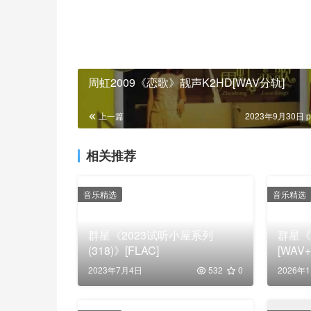
周虹2009《恋歌》靓声K2HD[WAV分轨]
上一篇
2023年9月30日 p
相关推荐
音乐精选
音乐精选
群星《2023试听小屋系列
群星《
(318)》[FLAC]
[WAV
2023年7月4日
532
0
2026年