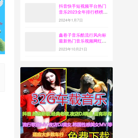
抖音快手短视频平台热门
音乐2023全年排行榜榜单
歌曲打包下载【4G】
2024年1月7日
鑫巷子音乐酷流行风向标
最新热门音乐视频网红歌
曲打包下载【第55期】
2023年10月21日