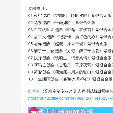
专辑曲目：
01 夜空 选自《钟志刚—聆听浅唱》紫银合金版
02 花祭 选自《平静如歌》紫银合金版
03 白衣观世音 选自《韩磊—在佛前》紫银合金
04 蒙古人 选自《纪敏佳—酒红色的心》紫银合
05 吻你 选自《赵鹏—原音重现》紫银合金版
06 醉了千古爱 选自《方琼—醉了千古爱》紫银
07 抉择 选自《钱萌生—低音柔情》紫银合金版
08 阿玛拉 选自《甘雅丹—草原夜莺》紫银合金
09 简爱 选自《项知廉—周末的独白》紫银合金
10 一生烟雨 选自《龚璇·水月禅心》紫银合金版
红音堂
https://url42.ctfile.com/f/44708242-94441523