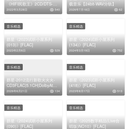
《HIFI民歌王》2CD/DTS-
载音乐【24bit-WAV分轨】
ES[WAV分轨]
2022年3月28日
540
2026年7月18日
62
音乐精选
音乐精选
群星《2023试听小屋系列
群星《2024试听小屋系列
(013)》[FLAC]
(134)》[FLAC]
2023年2月6日
529
2024年3月19日
752
音乐精选
音乐精选
群星-2012流行新歌火火火-
群星《2023试听小屋系列
CD3FLAC|5.1CH|DolbyAtmo
(418)》[FLAC]
s|Auro-3D
2026年6月21日
134
2023年8月17日
513
音乐精选
音乐精选
群星《2024试听小屋系列
群星《2025数字精品(Live合
(090)》[FLAC]
唱版)NO10》[FLAC]