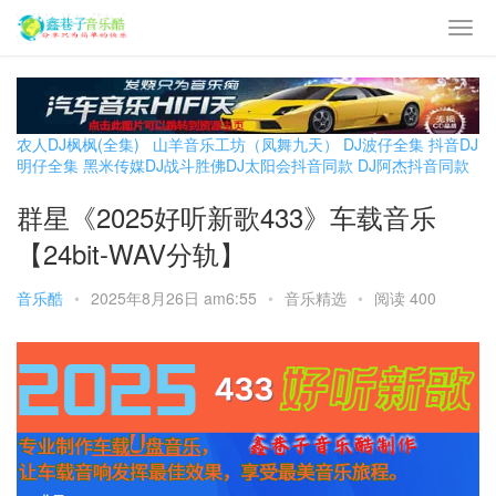
农人DJ枫枫(全集)
山羊音乐工坊（凤舞九天）
DJ波仔全集
抖音DJ
明仔全集
黑米传媒DJ战斗胜佛
DJ太阳会抖音同款
DJ阿杰抖音同款
群星《2025好听新歌433》车载音乐
【24bit-WAV分轨】
音乐酷
•
2025年8月26日 am6:55
•
音乐精选
•
阅读 400