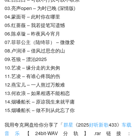
03.亮声open – 为时已晚 (深情版)
04.蒙面哥 – 此时你在哪里
05.红蔷薇 – 我若提笔写遗憾
06.陈卓璇 – 昨夜风今宵月
07.菲菲公主（陆绮菲） – 微微爱
08.卢润泽 – 借风过思念的山
09.苍狼 – 漂泊2025
10.艺凌 – 缘分走的太匆匆
11.艺凌 – 有谁心疼我的伤
12.燕宝儿 – 一人熬过万般难
13.何欢浪 – 如果相遇不能相恋
14.烟嗓船长 – 原谅我生来就平庸
15.烟嗓船长 – 做不到从此忘了你
我用夸克网盘给你分享了「
群星
《2025
好听新歌
433》
车载
音乐
【24bit-WAV分轨】.rar链接：