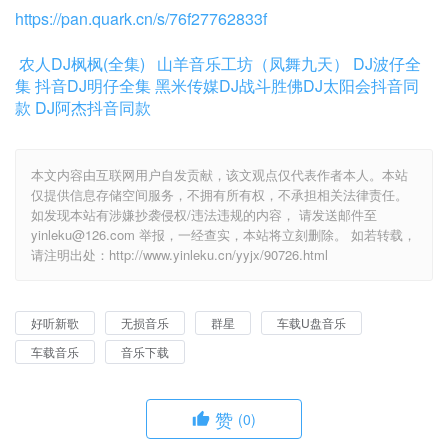
https://pan.quark.cn/s/76f27762833f
农人DJ枫枫(全集)
山羊音乐工坊（凤舞九天）
DJ波仔全
集
抖音DJ明仔全集
黑米传媒DJ战斗胜佛
DJ太阳会抖音同
款
DJ阿杰抖音同款
本文内容由互联网用户自发贡献，该文观点仅代表作者本人。本站
仅提供信息存储空间服务，不拥有所有权，不承担相关法律责任。
如发现本站有涉嫌抄袭侵权/违法违规的内容， 请发送邮件至
yinleku@126.com 举报，一经查实，本站将立刻删除。 如若转载，
请注明出处：http://www.yinleku.cn/yyjx/90726.html
好听新歌
无损音乐
群星
车载U盘音乐
车载音乐
音乐下载
赞
(0)